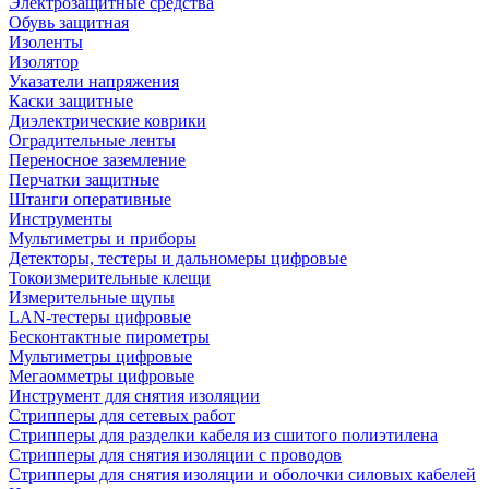
Электрозащитные средства
Обувь защитная
Изоленты
Изолятор
Указатели напряжения
Каски защитные
Диэлектрические коврики
Оградительные ленты
Переносное заземление
Перчатки защитные
Штанги оперативные
Инструменты
Мультиметры и приборы
Детекторы, тестеры и дальномеры цифровые
Токоизмерительные клещи
Измерительные щупы
LAN-тестеры цифровые
Бесконтактные пирометры
Мультиметры цифровые
Мегаомметры цифровые
Инструмент для снятия изоляции
Стрипперы для сетевых работ
Стрипперы для разделки кабеля из сшитого полиэтилена
Cтрипперы для снятия изоляции с проводов
Стрипперы для снятия изоляции и оболочки силовых кабелей