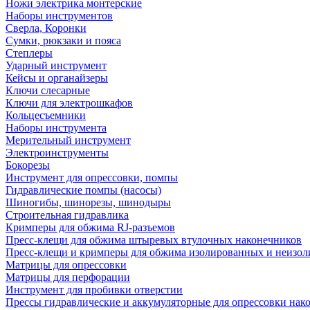
Ножи электрика монтерские
Наборы инструментов
Сверла, Коронки
Сумки, рюкзаки и пояса
Степлеры
Ударный инструмент
Кейсы и органайзеры
Ключи слесарные
Ключи для электрошкафов
Кольцесъемники
Наборы инструмента
Мерительный инструмент
Электроинструменты
Бокорезы
Инструмент для опрессовки, помпы
Гидравлические помпы (насосы)
Шиногибы, шинорезы, шинодыры
Строительная гидравлика
Кримперы для обжима RJ-разъемов
Пресс-клещи для обжима штыревых втулочных наконечников
Пресс-клещи и кримперы для обжима изолированных и неизо
Матрицы для опрессовки
Матрицы для перфорации
Инструмент для пробивки отверстии
Прессы гидравлические и аккумуляторные для опрессовки нако