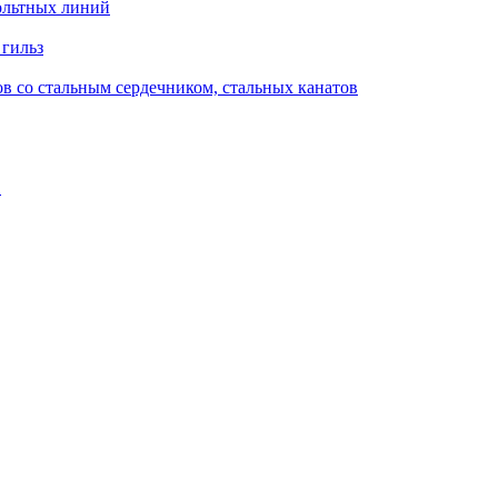
ольтных линий
 гильз
в со стальным сердечником, стальных канатов
в