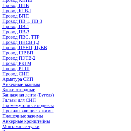
Провод АППВ
Провод ППВ
Провод БПВЛ
Провод ВПП
Провод ПВ-1, ПВ-3
Провод ПВ-1
Провод ПВ-3
Провод ПВС, ТТР
Провод ПНСВ 1,2
Провод ПУНП, ПуВВ
Провод ШВВП
Провод ПЭТВ-2
Провод РКГМ
Провод РПШ
Провод СИП
Арматура СИП
Анкерные зажимы
Блоки отводные
Бандажная лента (Бугеля)
Гильзы для СИП
Промежуточные подвесы
Прокалывающие зажимы
Плашечные зажимы
Анкерные кронштейны
Монтажные чулки