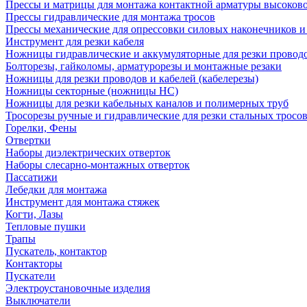
Прессы и матрицы для монтажа контактной арматуры высоков
Прессы гидравлические для монтажа тросов
Прессы механические для опрессовки силовых наконечников и
Инструмент для резки кабеля
Ножницы гидравлические и аккумуляторные для резки проводо
Болторезы, гайколомы, арматурорезы и монтажные резаки
Ножницы для резки проводов и кабелей (кабелерезы)
Ножницы секторные (ножницы НС)
Ножницы для резки кабельных каналов и полимерных труб
Тросорезы ручные и гидравлические для резки стальных тросо
Горелки, Фены
Отвертки
Наборы диэлектрических отверток
Наборы слесарно-монтажных отверток
Пассатижи
Лебедки для монтажа
Инструмент для монтажа стяжек
Когти, Лазы
Тепловые пушки
Трапы
Пускатель, контактор
Контакторы
Пускатели
Электроустановочные изделия
Выключатели