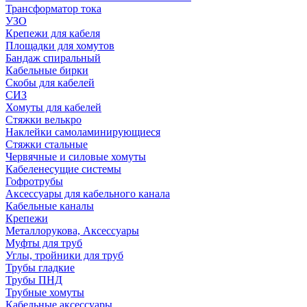
Трансформатор тока
УЗО
Крепежи для кабеля
Площадки для хомутов
Бандаж спиральный
Кабельные бирки
Cкобы для кабелей
СИЗ
Хомуты для кабелей
Стяжки велькро
Наклейки самоламинирующиеся
Стяжки стальные
Червячные и силовые хомуты
Кабеленесущие системы
Гофротрубы
Аксессуары для кабельного канала
Кабельные каналы
Крепежи
Металлорукова, Аксессуары
Муфты для труб
Углы, тройники для труб
Трубы гладкие
Трубы ПНД
Трубные хомуты
Кабельные аксессуары