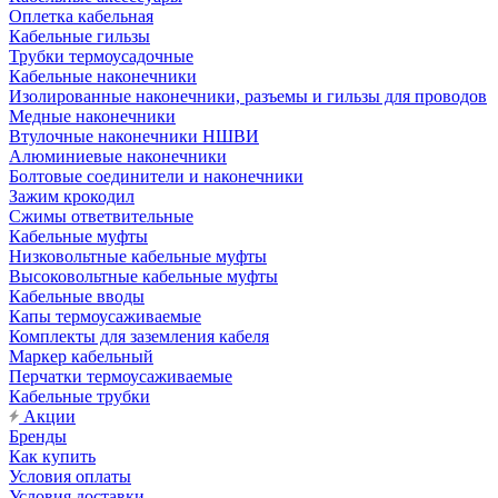
Оплетка кабельная
Кабельные гильзы
Трубки термоусадочные
Кабельные наконечники
Изолированные наконечники, разъемы и гильзы для проводов
Медные наконечники
Втулочные наконечники НШВИ
Алюминиевые наконечники
Болтовые соединители и наконечники
Зажим крокодил
Сжимы ответвительные
Кабельные муфты
Низковольтные кабельные муфты
Высоковольтные кабельные муфты
Кабельные вводы
Капы термоусаживаемые
Комплекты для заземления кабеля
Маркер кабельный
Перчатки термоусаживаемые
Кабельные трубки
Акции
Бренды
Как купить
Условия оплаты
Условия доставки