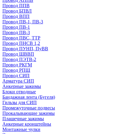
Провод АППВ
Провод ППВ
Провод БПВЛ
Провод ВПП
Провод ПВ-1, ПВ-3
Провод ПВ-1
Провод ПВ-3
Провод ПВС, ТТР
Провод ПНСВ 1,2
Провод ПУНП, ПуВВ
Провод ШВВП
Провод ПЭТВ-2
Провод РКГМ
Провод РПШ
Провод СИП
Арматура СИП
Анкерные зажимы
Блоки отводные
Бандажная лента (Бугеля)
Гильзы для СИП
Промежуточные подвесы
Прокалывающие зажимы
Плашечные зажимы
Анкерные кронштейны
Монтажные чулки