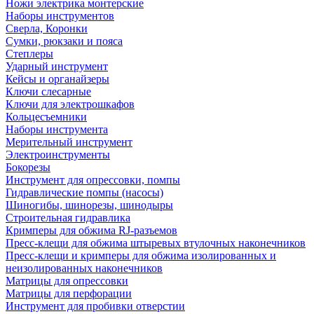
Ножи электрика монтерские
Наборы инструментов
Сверла, Коронки
Сумки, рюкзаки и пояса
Степлеры
Ударный инструмент
Кейсы и органайзеры
Ключи слесарные
Ключи для электрошкафов
Кольцесъемники
Наборы инструмента
Мерительный инструмент
Электроинструменты
Бокорезы
Инструмент для опрессовки, помпы
Гидравлические помпы (насосы)
Шиногибы, шинорезы, шинодыры
Строительная гидравлика
Кримперы для обжима RJ-разъемов
Пресс-клещи для обжима штыревых втулочных наконечников
Пресс-клещи и кримперы для обжима изолированных и
неизолированных наконечников
Матрицы для опрессовки
Матрицы для перфорации
Инструмент для пробивки отверстии