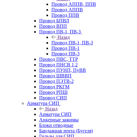
Провод АППВ, ППВ
Провод АППВ
Провод ППВ
Провод БПВЛ
Провод ВПП
Провод ПВ-1, ПВ-3
Назад
Провод ПВ-1, ПВ-3
Провод ПВ-1
Провод ПВ-3
Провод ПВС, ТТР
Провод ПНСВ 1,2
Провод ПУНП, ПуВВ
Провод ШВВП
Провод ПЭТВ-2
Провод РКГМ
Провод РПШ
Провод СИП
Арматура СИП
Назад
Арматура СИП
Анкерные зажимы
Блоки отводные
Бандажная лента (Бугеля)
Гильзы для СИП