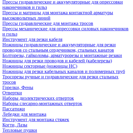
Прессы гидравлические и аккумуляторные для опрессовки
наконечников и гильз
Прессы и матрицы для монтажа контактной арматуры
высоковольтных линий
Прессы гидравлические для монтажа тросов
Прессы механические для опрессовки силовых наконечников
и гильз
Инструмент для резки кабеля
Ножницы гидравлические и аккумуляторные для резки
проводов со стальным сердечником, стальных канатов
Болторезы, гайколомы, арматурорезы и монтажные резаки
Ножницы для резки проводов и кабелей (кабелерезы)
Ножницы секторные (ножницы НС)
Ножницы для резки кабельных каналов и полимерных труб
Тросорезы ручные и гидравлические для резки стальных
тросов
Горелки, Фены
Отвертки
Наборы диэлектрических отверток
Наборы слесарно-монтажных отверток
Пассатижи
Лебедки для монтажа
Инструмент для монтажа стяжек
Когти, Лазы
Тепловые пушки