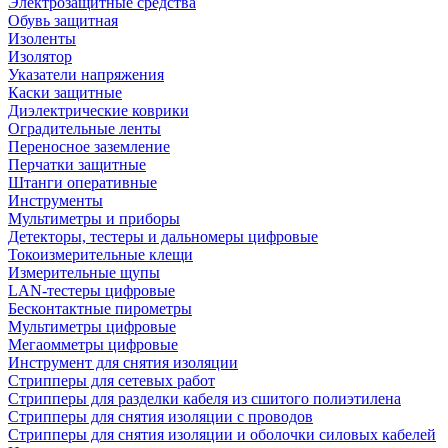
Электрозащитные средства
Обувь защитная
Изоленты
Изолятор
Указатели напряжения
Каски защитные
Диэлектрические коврики
Оградительные ленты
Переносное заземление
Перчатки защитные
Штанги оперативные
Инструменты
Мультиметры и приборы
Детекторы, тестеры и дальномеры цифровые
Токоизмерительные клещи
Измерительные щупы
LAN-тестеры цифровые
Бесконтактные пирометры
Мультиметры цифровые
Мегаомметры цифровые
Инструмент для снятия изоляции
Стрипперы для сетевых работ
Стрипперы для разделки кабеля из сшитого полиэтилена
Cтрипперы для снятия изоляции с проводов
Стрипперы для снятия изоляции и оболочки силовых кабелей