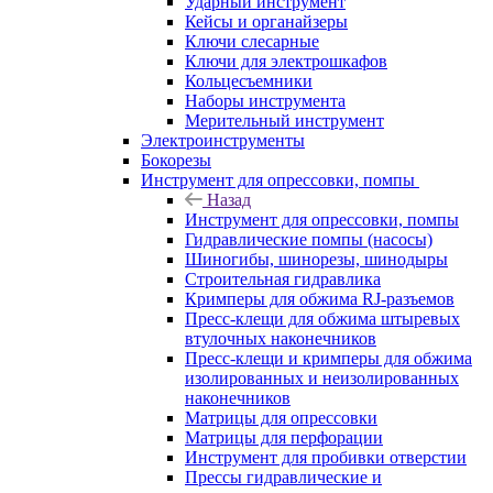
Ударный инструмент
Кейсы и органайзеры
Ключи слесарные
Ключи для электрошкафов
Кольцесъемники
Наборы инструмента
Мерительный инструмент
Электроинструменты
Бокорезы
Инструмент для опрессовки, помпы
Назад
Инструмент для опрессовки, помпы
Гидравлические помпы (насосы)
Шиногибы, шинорезы, шинодыры
Строительная гидравлика
Кримперы для обжима RJ-разъемов
Пресс-клещи для обжима штыревых
втулочных наконечников
Пресс-клещи и кримперы для обжима
изолированных и неизолированных
наконечников
Матрицы для опрессовки
Матрицы для перфорации
Инструмент для пробивки отверстии
Прессы гидравлические и