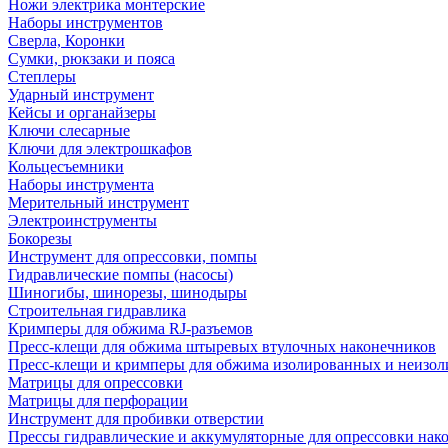
Ножи электрика монтерские
Наборы инструментов
Сверла, Коронки
Сумки, рюкзаки и пояса
Степлеры
Ударный инструмент
Кейсы и органайзеры
Ключи слесарные
Ключи для электрошкафов
Кольцесъемники
Наборы инструмента
Мерительный инструмент
Электроинструменты
Бокорезы
Инструмент для опрессовки, помпы
Гидравлические помпы (насосы)
Шиногибы, шинорезы, шинодыры
Строительная гидравлика
Кримперы для обжима RJ-разъемов
Пресс-клещи для обжима штыревых втулочных наконечников
Пресс-клещи и кримперы для обжима изолированных и неизо
Матрицы для опрессовки
Матрицы для перфорации
Инструмент для пробивки отверстии
Прессы гидравлические и аккумуляторные для опрессовки нако