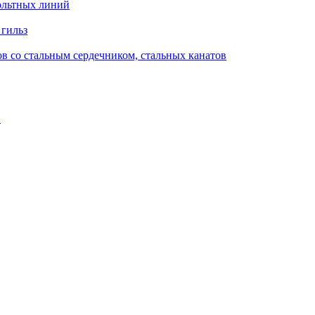
ольтных линий
 гильз
в со стальным сердечником, стальных канатов
в