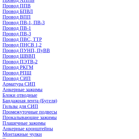
Провод АППВ
Провод ППВ
Провод БПВЛ
Провод ВПП
Провод ПВ-1, ПВ-3
Провод ПВ-1
Провод ПВ-3
Провод ПВС, ТТР
Провод ПНСВ 1,2
Провод ПУНП, ПуВВ
Провод ШВВП
Провод ПЭТВ-2
Провод РКГМ
Провод РПШ
Провод СИП
Арматура СИП
Анкерные зажимы
Блоки отводные
Бандажная лента (Бугеля)
Гильзы для СИП
Промежуточные подвесы
Прокалывающие зажимы
Плашечные зажимы
Анкерные кронштейны
Монтажные чулки