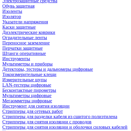
Электрозащитные средства
Обувь защитная
Изоленты
Изолятор
Указатели напряжения
Каски защитные
Диэлектрические коврики
Оградительные ленты
Переносное заземление
Перчатки защитные
Штанги оперативные
Инструменты
Мультиметры и приборы
Детекторы, тестеры и дальномеры цифровые
Токоизмерительные клещи
Измерительные щупы
LAN-тестеры цифровые
Бесконтактные пирометры
Мультиметры цифровые
Мегаомметры цифровые
Инструмент для снятия изоляции
Стрипперы для сетевых работ
Стрипперы для разделки кабеля из сшитого полиэтилена
Cтрипперы для снятия изоляции с проводов
Стрипперы для снятия изоляции и оболочки силовых кабелей