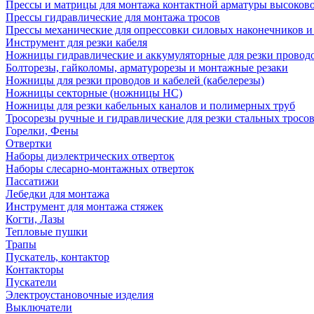
Прессы и матрицы для монтажа контактной арматуры высоков
Прессы гидравлические для монтажа тросов
Прессы механические для опрессовки силовых наконечников и
Инструмент для резки кабеля
Ножницы гидравлические и аккумуляторные для резки проводо
Болторезы, гайколомы, арматурорезы и монтажные резаки
Ножницы для резки проводов и кабелей (кабелерезы)
Ножницы секторные (ножницы НС)
Ножницы для резки кабельных каналов и полимерных труб
Тросорезы ручные и гидравлические для резки стальных тросо
Горелки, Фены
Отвертки
Наборы диэлектрических отверток
Наборы слесарно-монтажных отверток
Пассатижи
Лебедки для монтажа
Инструмент для монтажа стяжек
Когти, Лазы
Тепловые пушки
Трапы
Пускатель, контактор
Контакторы
Пускатели
Электроустановочные изделия
Выключатели