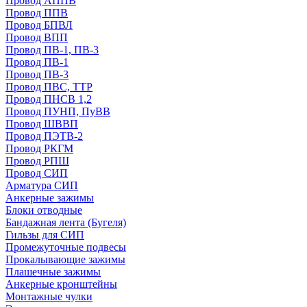
Провод АППВ
Провод ППВ
Провод БПВЛ
Провод ВПП
Провод ПВ-1, ПВ-3
Провод ПВ-1
Провод ПВ-3
Провод ПВС, ТТР
Провод ПНСВ 1,2
Провод ПУНП, ПуВВ
Провод ШВВП
Провод ПЭТВ-2
Провод РКГМ
Провод РПШ
Провод СИП
Арматура СИП
Анкерные зажимы
Блоки отводные
Бандажная лента (Бугеля)
Гильзы для СИП
Промежуточные подвесы
Прокалывающие зажимы
Плашечные зажимы
Анкерные кронштейны
Монтажные чулки