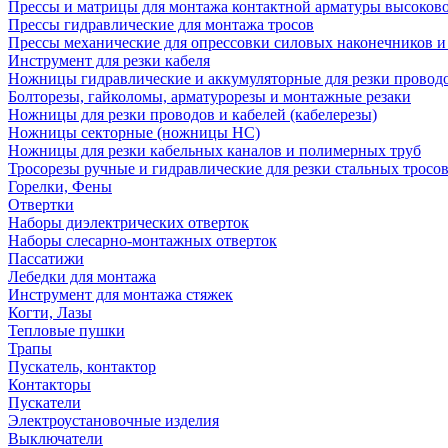
Прессы и матрицы для монтажа контактной арматуры высоков
Прессы гидравлические для монтажа тросов
Прессы механические для опрессовки силовых наконечников и
Инструмент для резки кабеля
Ножницы гидравлические и аккумуляторные для резки проводо
Болторезы, гайколомы, арматурорезы и монтажные резаки
Ножницы для резки проводов и кабелей (кабелерезы)
Ножницы секторные (ножницы НС)
Ножницы для резки кабельных каналов и полимерных труб
Тросорезы ручные и гидравлические для резки стальных тросо
Горелки, Фены
Отвертки
Наборы диэлектрических отверток
Наборы слесарно-монтажных отверток
Пассатижи
Лебедки для монтажа
Инструмент для монтажа стяжек
Когти, Лазы
Тепловые пушки
Трапы
Пускатель, контактор
Контакторы
Пускатели
Электроустановочные изделия
Выключатели