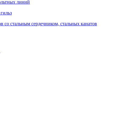
ольтных линий
 гильз
в со стальным сердечником, стальных канатов
в