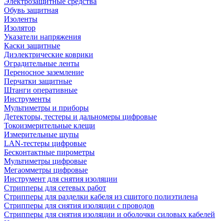
Электрозащитные средства
Обувь защитная
Изоленты
Изолятор
Указатели напряжения
Каски защитные
Диэлектрические коврики
Оградительные ленты
Переносное заземление
Перчатки защитные
Штанги оперативные
Инструменты
Мультиметры и приборы
Детекторы, тестеры и дальномеры цифровые
Токоизмерительные клещи
Измерительные щупы
LAN-тестеры цифровые
Бесконтактные пирометры
Мультиметры цифровые
Мегаомметры цифровые
Инструмент для снятия изоляции
Стрипперы для сетевых работ
Стрипперы для разделки кабеля из сшитого полиэтилена
Cтрипперы для снятия изоляции с проводов
Стрипперы для снятия изоляции и оболочки силовых кабелей