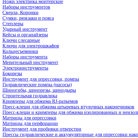
Ножи электрика монтерские
Наборы инструментов
Сверла, Коронки
Сумки, рюкзаки и пояса
Степлеры
Ударный инструмент
Кейсы и органайзеры
Ключи слесарные
Ключи для электрошкафов
Кольцесъемники
Наборы инструмента
Мерительный инструмент
Электроинструменты
Бокорезы
Инструмент для опрессовки, помпы
Гидравлические помпы (насосы)
Шиногибы, шинорезы, шинодыры
Строительная гидравлика
Кримперы для обжима RJ-разъемов
Пресс-клещи для обжима штыревых втулочных наконечников
Пресс-клещи и кримперы для обжима изолированных и неизо
Матрицы для опрессовки
Матрицы для перфорации
Инструмент для пробивки отверстии
Прессы гидравлические и аккумуляторные для опрессовки нако