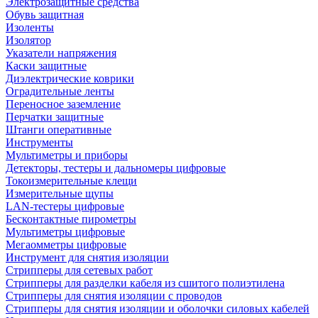
Электрозащитные средства
Обувь защитная
Изоленты
Изолятор
Указатели напряжения
Каски защитные
Диэлектрические коврики
Оградительные ленты
Переносное заземление
Перчатки защитные
Штанги оперативные
Инструменты
Мультиметры и приборы
Детекторы, тестеры и дальномеры цифровые
Токоизмерительные клещи
Измерительные щупы
LAN-тестеры цифровые
Бесконтактные пирометры
Мультиметры цифровые
Мегаомметры цифровые
Инструмент для снятия изоляции
Стрипперы для сетевых работ
Стрипперы для разделки кабеля из сшитого полиэтилена
Cтрипперы для снятия изоляции с проводов
Стрипперы для снятия изоляции и оболочки силовых кабелей