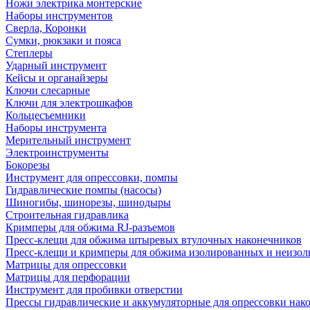
Ножи электрика монтерские
Наборы инструментов
Сверла, Коронки
Сумки, рюкзаки и пояса
Степлеры
Ударный инструмент
Кейсы и органайзеры
Ключи слесарные
Ключи для электрошкафов
Кольцесъемники
Наборы инструмента
Мерительный инструмент
Электроинструменты
Бокорезы
Инструмент для опрессовки, помпы
Гидравлические помпы (насосы)
Шиногибы, шинорезы, шинодыры
Строительная гидравлика
Кримперы для обжима RJ-разъемов
Пресс-клещи для обжима штыревых втулочных наконечников
Пресс-клещи и кримперы для обжима изолированных и неизо
Матрицы для опрессовки
Матрицы для перфорации
Инструмент для пробивки отверстии
Прессы гидравлические и аккумуляторные для опрессовки нако