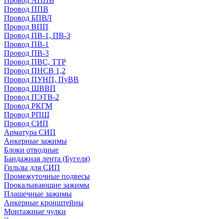
Провод АППВ
Провод ППВ
Провод БПВЛ
Провод ВПП
Провод ПВ-1, ПВ-3
Провод ПВ-1
Провод ПВ-3
Провод ПВС, ТТР
Провод ПНСВ 1,2
Провод ПУНП, ПуВВ
Провод ШВВП
Провод ПЭТВ-2
Провод РКГМ
Провод РПШ
Провод СИП
Арматура СИП
Анкерные зажимы
Блоки отводные
Бандажная лента (Бугеля)
Гильзы для СИП
Промежуточные подвесы
Прокалывающие зажимы
Плашечные зажимы
Анкерные кронштейны
Монтажные чулки