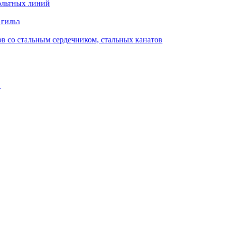
ольтных линий
 гильз
в со стальным сердечником, стальных канатов
в