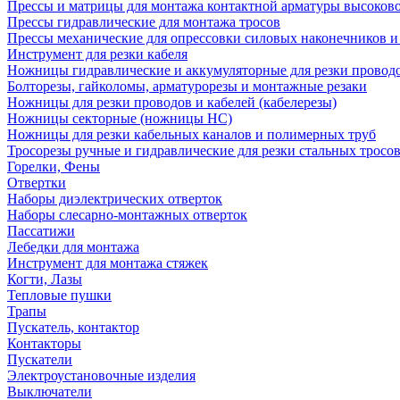
Прессы и матрицы для монтажа контактной арматуры высоков
Прессы гидравлические для монтажа тросов
Прессы механические для опрессовки силовых наконечников и
Инструмент для резки кабеля
Ножницы гидравлические и аккумуляторные для резки проводо
Болторезы, гайколомы, арматурорезы и монтажные резаки
Ножницы для резки проводов и кабелей (кабелерезы)
Ножницы секторные (ножницы НС)
Ножницы для резки кабельных каналов и полимерных труб
Тросорезы ручные и гидравлические для резки стальных тросо
Горелки, Фены
Отвертки
Наборы диэлектрических отверток
Наборы слесарно-монтажных отверток
Пассатижи
Лебедки для монтажа
Инструмент для монтажа стяжек
Когти, Лазы
Тепловые пушки
Трапы
Пускатель, контактор
Контакторы
Пускатели
Электроустановочные изделия
Выключатели