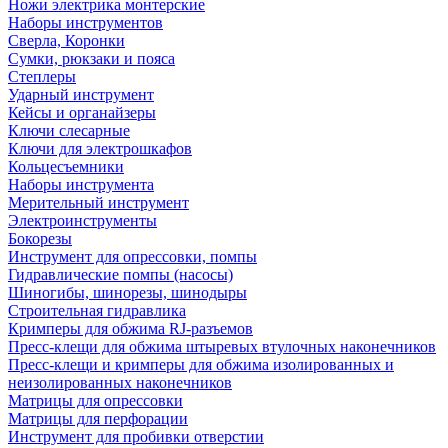
Ножи электрика монтерские
Наборы инструментов
Сверла, Коронки
Сумки, рюкзаки и пояса
Степлеры
Ударный инструмент
Кейсы и органайзеры
Ключи слесарные
Ключи для электрошкафов
Кольцесъемники
Наборы инструмента
Мерительный инструмент
Электроинструменты
Бокорезы
Инструмент для опрессовки, помпы
Гидравлические помпы (насосы)
Шиногибы, шинорезы, шинодыры
Строительная гидравлика
Кримперы для обжима RJ-разъемов
Пресс-клещи для обжима штыревых втулочных наконечников
Пресс-клещи и кримперы для обжима изолированных и
неизолированных наконечников
Матрицы для опрессовки
Матрицы для перфорации
Инструмент для пробивки отверстии