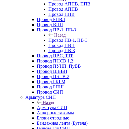
Провод АППВ, ППВ
Провод АППВ
Провод ППВ
Провод БПВЛ
Провод ВПП
Провод ПВ-1, ПВ-3
Назад
Провод ПВ-1, ПВ-3
Провод ПВ-1
Провод ПВ-3
Провод ПВС, ТТР
Провод ПНСВ 1,2
Провод ПУНП, ПуВВ
Провод ШВВП
Провод ПЭТВ-2
Провод РКГМ
Провод РПШ
Провод СИП
Арматура СИП
Назад
Арматура СИП
Анкерные зажимы
Блоки отводные
Бандажная лента (Бугеля)
Гильзы для СИП