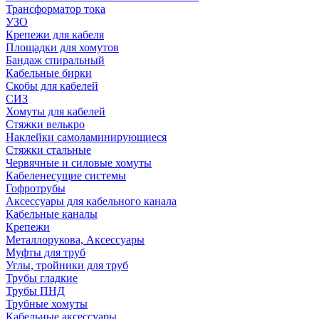
Трансформатор тока
УЗО
Крепежи для кабеля
Площадки для хомутов
Бандаж спиральный
Кабельные бирки
Cкобы для кабелей
СИЗ
Хомуты для кабелей
Стяжки велькро
Наклейки самоламинирующиеся
Стяжки стальные
Червячные и силовые хомуты
Кабеленесущие системы
Гофротрубы
Аксессуары для кабельного канала
Кабельные каналы
Крепежи
Металлорукова, Аксессуары
Муфты для труб
Углы, тройники для труб
Трубы гладкие
Трубы ПНД
Трубные хомуты
Кабельные аксессуары