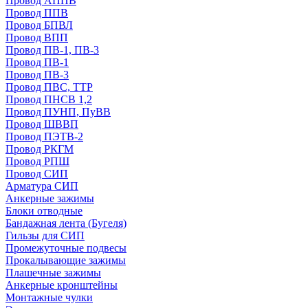
Провод АППВ
Провод ППВ
Провод БПВЛ
Провод ВПП
Провод ПВ-1, ПВ-3
Провод ПВ-1
Провод ПВ-3
Провод ПВС, ТТР
Провод ПНСВ 1,2
Провод ПУНП, ПуВВ
Провод ШВВП
Провод ПЭТВ-2
Провод РКГМ
Провод РПШ
Провод СИП
Арматура СИП
Анкерные зажимы
Блоки отводные
Бандажная лента (Бугеля)
Гильзы для СИП
Промежуточные подвесы
Прокалывающие зажимы
Плашечные зажимы
Анкерные кронштейны
Монтажные чулки