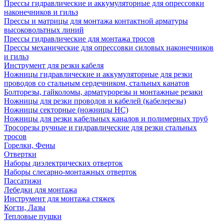
Прессы гидравлические и аккумуляторные для опрессовки
наконечников и гильз
Прессы и матрицы для монтажа контактной арматуры
высоковольтных линий
Прессы гидравлические для монтажа тросов
Прессы механические для опрессовки силовых наконечников
и гильз
Инструмент для резки кабеля
Ножницы гидравлические и аккумуляторные для резки
проводов со стальным сердечником, стальных канатов
Болторезы, гайколомы, арматурорезы и монтажные резаки
Ножницы для резки проводов и кабелей (кабелерезы)
Ножницы секторные (ножницы НС)
Ножницы для резки кабельных каналов и полимерных труб
Тросорезы ручные и гидравлические для резки стальных
тросов
Горелки, Фены
Отвертки
Наборы диэлектрических отверток
Наборы слесарно-монтажных отверток
Пассатижи
Лебедки для монтажа
Инструмент для монтажа стяжек
Когти, Лазы
Тепловые пушки