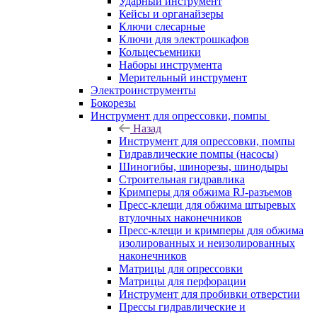
Ударный инструмент
Кейсы и органайзеры
Ключи слесарные
Ключи для электрошкафов
Кольцесъемники
Наборы инструмента
Мерительный инструмент
Электроинструменты
Бокорезы
Инструмент для опрессовки, помпы
Назад
Инструмент для опрессовки, помпы
Гидравлические помпы (насосы)
Шиногибы, шинорезы, шинодыры
Строительная гидравлика
Кримперы для обжима RJ-разъемов
Пресс-клещи для обжима штыревых
втулочных наконечников
Пресс-клещи и кримперы для обжима
изолированных и неизолированных
наконечников
Матрицы для опрессовки
Матрицы для перфорации
Инструмент для пробивки отверстии
Прессы гидравлические и