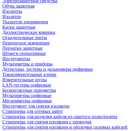
Электрозащитные средства
Обувь защитная
Изоленты
Изолятор
Указатели напряжения
Каски защитные
Диэлектрические коврики
Оградительные ленты
Переносное заземление
Перчатки защитные
Штанги оперативные
Инструменты
Мультиметры и приборы
Детекторы, тестеры и дальномеры цифровые
Токоизмерительные клещи
Измерительные щупы
LAN-тестеры цифровые
Бесконтактные пирометры
Мультиметры цифровые
Мегаомметры цифровые
Инструмент для снятия изоляции
Стрипперы для сетевых работ
Стрипперы для разделки кабеля из сшитого полиэтилена
Cтрипперы для снятия изоляции с проводов
Стрипперы для снятия изоляции и оболочки силовых кабелей