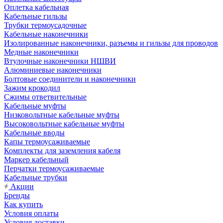
Оплетка кабельная
Кабельные гильзы
Трубки термоусадочные
Кабельные наконечники
Изолированные наконечники, разъемы и гильзы для проводов
Медные наконечники
Втулочные наконечники НШВИ
Алюминиевые наконечники
Болтовые соединители и наконечники
Зажим крокодил
Сжимы ответвительные
Кабельные муфты
Низковольтные кабельные муфты
Высоковольтные кабельные муфты
Кабельные вводы
Капы термоусаживаемые
Комплекты для заземления кабеля
Маркер кабельный
Перчатки термоусаживаемые
Кабельные трубки
Акции
Бренды
Как купить
Условия оплаты
Условия доставки