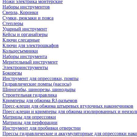
Ножи электрика монтерские
Наборы инструментов
Сверла, Коронки
Сумки, рюкзаки и пояса
Степлеры
Ударный инструмент
Кейсы и органайзеры
Ключи слесарные
Ключи для электрошкафов
Кольцесъемники
Наборы инструмента
Мерительный инструмент
Электроинструменты
Бокорезы
Инструмент для опрессовки, помпы
Гидравлические помпы (насосы)
Шиногибы, шинорезы, шинодыры
Строительная гидравлика
Кримперы для обжима RJ-разъемов
Пресс-клещи для обжима штыревых втулочных наконечников
Пресс-клещи и кримперы для обжима изолированных и неизо
Матрицы для опрессовки
Матрицы для перфорации
Инструмент для пробивки отверстии
Прессы гидравлические и аккумуляторные для опрессовки нако