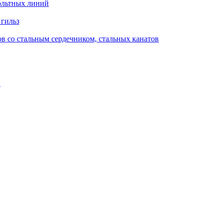
ольтных линий
 гильз
в со стальным сердечником, стальных канатов
в