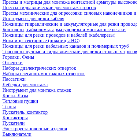
Прессы и матрицы для монтажа контактной арматуры высоков
Прессы гидравлические для монтажа тросов
Прессы механические для опрессовки силовых наконечников и
Инструмент для резки кабеля
Ножницы гидравлические и аккумуляторные для резки проводо
Болторезы, гайколомы, арматурорезы и монтажные резаки
Ножницы для резки проводов и кабелей (кабелерезы)
Ножницы секторные (ножницы НС)
Ножницы для резки кабельных каналов и полимерных труб
Тросорезы ручные и гидравлические для резки стальных тросо
Горелки, Фены
Отвертки
Наборы диэлектрических отверток
Наборы слесарно-монтажных отверток
Пассатижи
Лебедки для монтажа
Инструмент для монтажа стяжек
Когти, Лазы
Тепловые пушки
Трапы
Пускатель, контактор
Контакторы
Пускатели
Электроустановочные изделия
Выключатели