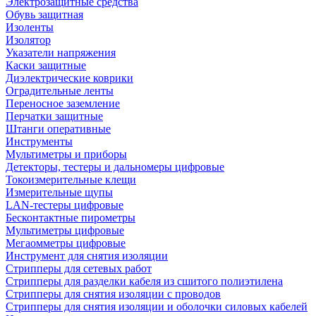
Электрозащитные средства
Обувь защитная
Изоленты
Изолятор
Указатели напряжения
Каски защитные
Диэлектрические коврики
Оградительные ленты
Переносное заземление
Перчатки защитные
Штанги оперативные
Инструменты
Мультиметры и приборы
Детекторы, тестеры и дальномеры цифровые
Токоизмерительные клещи
Измерительные щупы
LAN-тестеры цифровые
Бесконтактные пирометры
Мультиметры цифровые
Мегаомметры цифровые
Инструмент для снятия изоляции
Стрипперы для сетевых работ
Стрипперы для разделки кабеля из сшитого полиэтилена
Cтрипперы для снятия изоляции с проводов
Стрипперы для снятия изоляции и оболочки силовых кабелей