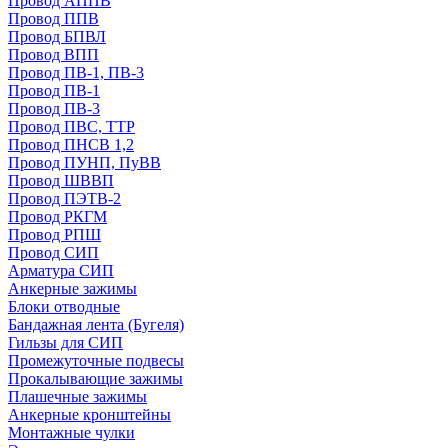
Провод АППВ
Провод ППВ
Провод БПВЛ
Провод ВПП
Провод ПВ-1, ПВ-3
Провод ПВ-1
Провод ПВ-3
Провод ПВС, ТТР
Провод ПНСВ 1,2
Провод ПУНП, ПуВВ
Провод ШВВП
Провод ПЭТВ-2
Провод РКГМ
Провод РПШ
Провод СИП
Арматура СИП
Анкерные зажимы
Блоки отводные
Бандажная лента (Бугеля)
Гильзы для СИП
Промежуточные подвесы
Прокалывающие зажимы
Плашечные зажимы
Анкерные кронштейны
Монтажные чулки