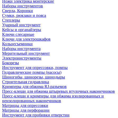
Ножи электрика монтерские
Наборы инструментов
Сверла, Коронки
Сумки, рюкзаки и пояса
Степлеры
Ударный инструмент
Кейсы и органайзеры
Ключи слесарные
Ключи для электрошкафов
Кольцесъемники
Наборы инструмента
Мерительный инструмент
Электроинструменты
Бокорезы
Инструмент для опрессовки, помпы
Гидравлические помпы (насосы)
Шиногибы, шинорезы, шинодыры
Строительная гидравлика
Кримперы для обжима RJ-разъемов
Пресс-клещи для обжима штыревых втулочных наконечников
Пресс-клещи и кримперы для обжима изолированных и
неизолированных наконечников
Матрицы для опрессовки
Матрицы для перфорации
Инструмент для пробивки отверстии