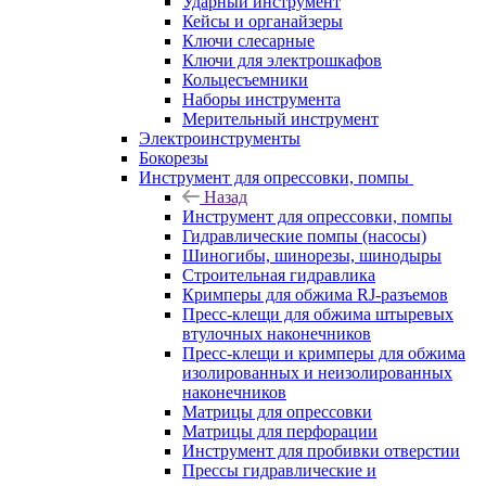
Ударный инструмент
Кейсы и органайзеры
Ключи слесарные
Ключи для электрошкафов
Кольцесъемники
Наборы инструмента
Мерительный инструмент
Электроинструменты
Бокорезы
Инструмент для опрессовки, помпы
Назад
Инструмент для опрессовки, помпы
Гидравлические помпы (насосы)
Шиногибы, шинорезы, шинодыры
Строительная гидравлика
Кримперы для обжима RJ-разъемов
Пресс-клещи для обжима штыревых
втулочных наконечников
Пресс-клещи и кримперы для обжима
изолированных и неизолированных
наконечников
Матрицы для опрессовки
Матрицы для перфорации
Инструмент для пробивки отверстии
Прессы гидравлические и