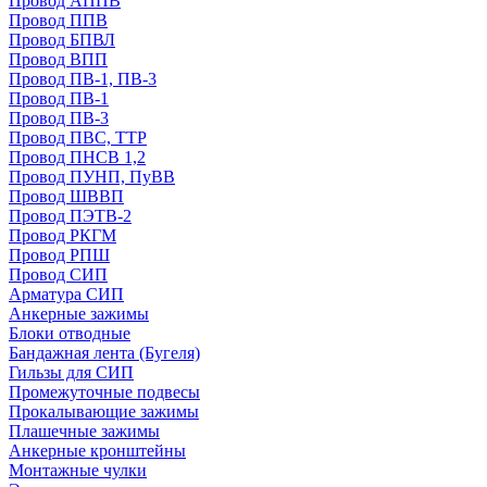
Провод АППВ
Провод ППВ
Провод БПВЛ
Провод ВПП
Провод ПВ-1, ПВ-3
Провод ПВ-1
Провод ПВ-3
Провод ПВС, ТТР
Провод ПНСВ 1,2
Провод ПУНП, ПуВВ
Провод ШВВП
Провод ПЭТВ-2
Провод РКГМ
Провод РПШ
Провод СИП
Арматура СИП
Анкерные зажимы
Блоки отводные
Бандажная лента (Бугеля)
Гильзы для СИП
Промежуточные подвесы
Прокалывающие зажимы
Плашечные зажимы
Анкерные кронштейны
Монтажные чулки