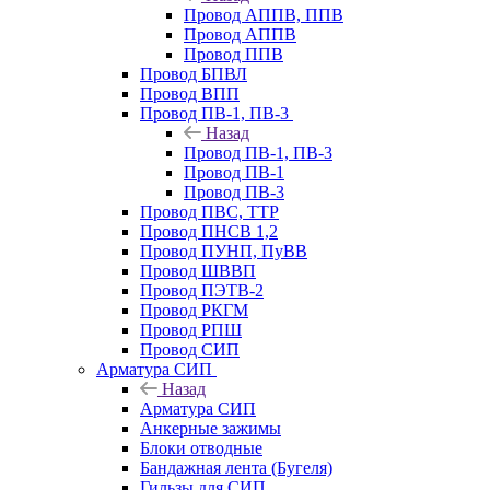
Провод АППВ, ППВ
Провод АППВ
Провод ППВ
Провод БПВЛ
Провод ВПП
Провод ПВ-1, ПВ-3
Назад
Провод ПВ-1, ПВ-3
Провод ПВ-1
Провод ПВ-3
Провод ПВС, ТТР
Провод ПНСВ 1,2
Провод ПУНП, ПуВВ
Провод ШВВП
Провод ПЭТВ-2
Провод РКГМ
Провод РПШ
Провод СИП
Арматура СИП
Назад
Арматура СИП
Анкерные зажимы
Блоки отводные
Бандажная лента (Бугеля)
Гильзы для СИП