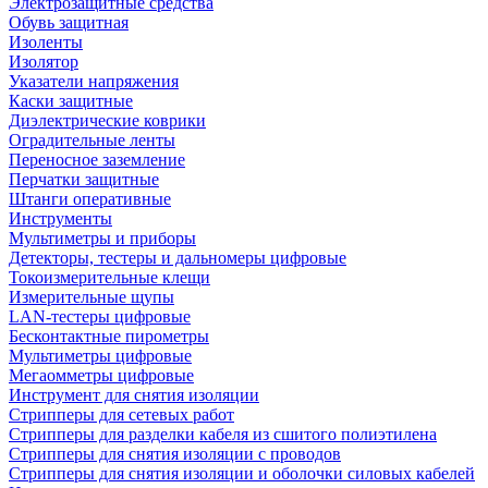
Электрозащитные средства
Обувь защитная
Изоленты
Изолятор
Указатели напряжения
Каски защитные
Диэлектрические коврики
Оградительные ленты
Переносное заземление
Перчатки защитные
Штанги оперативные
Инструменты
Мультиметры и приборы
Детекторы, тестеры и дальномеры цифровые
Токоизмерительные клещи
Измерительные щупы
LAN-тестеры цифровые
Бесконтактные пирометры
Мультиметры цифровые
Мегаомметры цифровые
Инструмент для снятия изоляции
Стрипперы для сетевых работ
Стрипперы для разделки кабеля из сшитого полиэтилена
Cтрипперы для снятия изоляции с проводов
Стрипперы для снятия изоляции и оболочки силовых кабелей