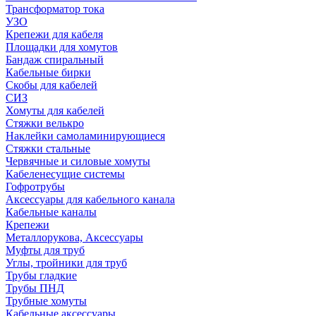
Трансформатор тока
УЗО
Крепежи для кабеля
Площадки для хомутов
Бандаж спиральный
Кабельные бирки
Cкобы для кабелей
СИЗ
Хомуты для кабелей
Стяжки велькро
Наклейки самоламинирующиеся
Стяжки стальные
Червячные и силовые хомуты
Кабеленесущие системы
Гофротрубы
Аксессуары для кабельного канала
Кабельные каналы
Крепежи
Металлорукова, Аксессуары
Муфты для труб
Углы, тройники для труб
Трубы гладкие
Трубы ПНД
Трубные хомуты
Кабельные аксессуары