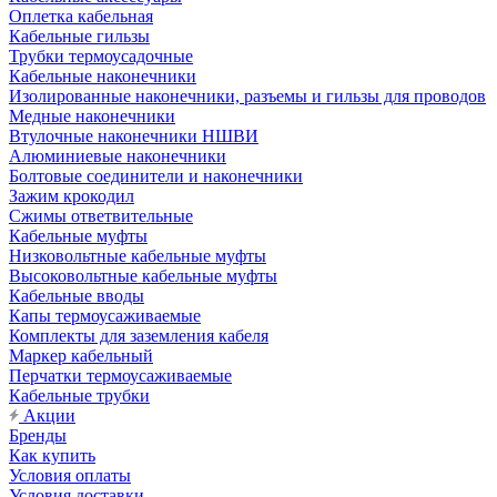
Оплетка кабельная
Кабельные гильзы
Трубки термоусадочные
Кабельные наконечники
Изолированные наконечники, разъемы и гильзы для проводов
Медные наконечники
Втулочные наконечники НШВИ
Алюминиевые наконечники
Болтовые соединители и наконечники
Зажим крокодил
Сжимы ответвительные
Кабельные муфты
Низковольтные кабельные муфты
Высоковольтные кабельные муфты
Кабельные вводы
Капы термоусаживаемые
Комплекты для заземления кабеля
Маркер кабельный
Перчатки термоусаживаемые
Кабельные трубки
Акции
Бренды
Как купить
Условия оплаты
Условия доставки