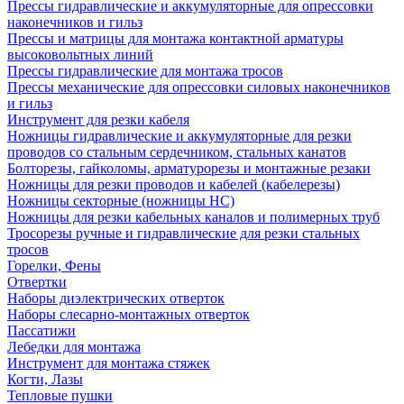
Прессы гидравлические и аккумуляторные для опрессовки
наконечников и гильз
Прессы и матрицы для монтажа контактной арматуры
высоковольтных линий
Прессы гидравлические для монтажа тросов
Прессы механические для опрессовки силовых наконечников
и гильз
Инструмент для резки кабеля
Ножницы гидравлические и аккумуляторные для резки
проводов со стальным сердечником, стальных канатов
Болторезы, гайколомы, арматурорезы и монтажные резаки
Ножницы для резки проводов и кабелей (кабелерезы)
Ножницы секторные (ножницы НС)
Ножницы для резки кабельных каналов и полимерных труб
Тросорезы ручные и гидравлические для резки стальных
тросов
Горелки, Фены
Отвертки
Наборы диэлектрических отверток
Наборы слесарно-монтажных отверток
Пассатижи
Лебедки для монтажа
Инструмент для монтажа стяжек
Когти, Лазы
Тепловые пушки