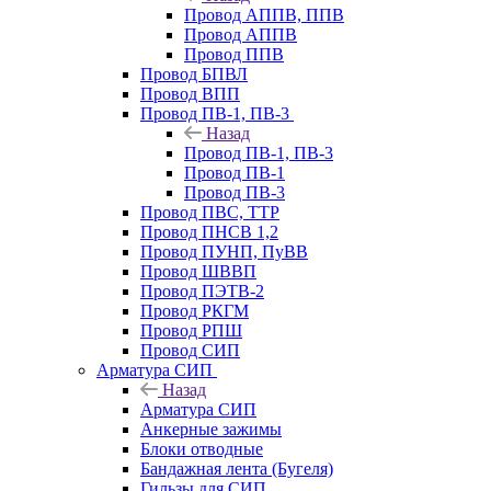
Провод АППВ, ППВ
Провод АППВ
Провод ППВ
Провод БПВЛ
Провод ВПП
Провод ПВ-1, ПВ-3
Назад
Провод ПВ-1, ПВ-3
Провод ПВ-1
Провод ПВ-3
Провод ПВС, ТТР
Провод ПНСВ 1,2
Провод ПУНП, ПуВВ
Провод ШВВП
Провод ПЭТВ-2
Провод РКГМ
Провод РПШ
Провод СИП
Арматура СИП
Назад
Арматура СИП
Анкерные зажимы
Блоки отводные
Бандажная лента (Бугеля)
Гильзы для СИП