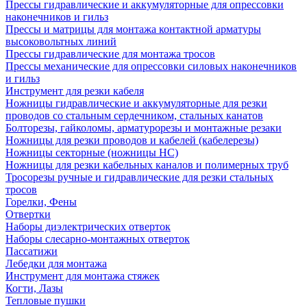
Прессы гидравлические и аккумуляторные для опрессовки
наконечников и гильз
Прессы и матрицы для монтажа контактной арматуры
высоковольтных линий
Прессы гидравлические для монтажа тросов
Прессы механические для опрессовки силовых наконечников
и гильз
Инструмент для резки кабеля
Ножницы гидравлические и аккумуляторные для резки
проводов со стальным сердечником, стальных канатов
Болторезы, гайколомы, арматурорезы и монтажные резаки
Ножницы для резки проводов и кабелей (кабелерезы)
Ножницы секторные (ножницы НС)
Ножницы для резки кабельных каналов и полимерных труб
Тросорезы ручные и гидравлические для резки стальных
тросов
Горелки, Фены
Отвертки
Наборы диэлектрических отверток
Наборы слесарно-монтажных отверток
Пассатижи
Лебедки для монтажа
Инструмент для монтажа стяжек
Когти, Лазы
Тепловые пушки