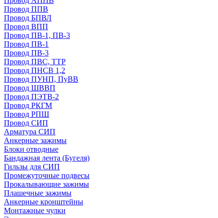
Провод АППВ
Провод ППВ
Провод БПВЛ
Провод ВПП
Провод ПВ-1, ПВ-3
Провод ПВ-1
Провод ПВ-3
Провод ПВС, ТТР
Провод ПНСВ 1,2
Провод ПУНП, ПуВВ
Провод ШВВП
Провод ПЭТВ-2
Провод РКГМ
Провод РПШ
Провод СИП
Арматура СИП
Анкерные зажимы
Блоки отводные
Бандажная лента (Бугеля)
Гильзы для СИП
Промежуточные подвесы
Прокалывающие зажимы
Плашечные зажимы
Анкерные кронштейны
Монтажные чулки