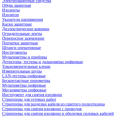
Электрозащитные средства
Обувь защитная
Изоленты
Изолятор
Указатели напряжения
Каски защитные
Диэлектрические коврики
Оградительные ленты
Переносное заземление
Перчатки защитные
Штанги оперативные
Инструменты
Мультиметры и приборы
Детекторы, тестеры и дальномеры цифровые
Токоизмерительные клещи
Измерительные щупы
LAN-тестеры цифровые
Бесконтактные пирометры
Мультиметры цифровые
Мегаомметры цифровые
Инструмент для снятия изоляции
Стрипперы для сетевых работ
Стрипперы для разделки кабеля из сшитого полиэтилена
Cтрипперы для снятия изоляции с проводов
Стрипперы для снятия изоляции и оболочки силовых кабелей