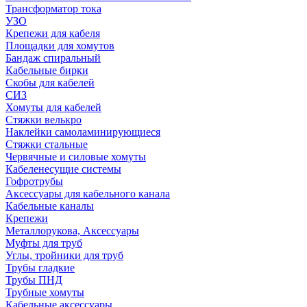
Трансформатор тока
УЗО
Крепежи для кабеля
Площадки для хомутов
Бандаж спиральный
Кабельные бирки
Cкобы для кабелей
СИЗ
Хомуты для кабелей
Стяжки велькро
Наклейки самоламинирующиеся
Стяжки стальные
Червячные и силовые хомуты
Кабеленесущие системы
Гофротрубы
Аксессуары для кабельного канала
Кабельные каналы
Крепежи
Металлорукова, Аксессуары
Муфты для труб
Углы, тройники для труб
Трубы гладкие
Трубы ПНД
Трубные хомуты
Кабельные аксессуары