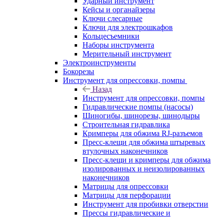
Ударный инструмент
Кейсы и органайзеры
Ключи слесарные
Ключи для электрошкафов
Кольцесъемники
Наборы инструмента
Мерительный инструмент
Электроинструменты
Бокорезы
Инструмент для опрессовки, помпы
Назад
Инструмент для опрессовки, помпы
Гидравлические помпы (насосы)
Шиногибы, шинорезы, шинодыры
Строительная гидравлика
Кримперы для обжима RJ-разъемов
Пресс-клещи для обжима штыревых
втулочных наконечников
Пресс-клещи и кримперы для обжима
изолированных и неизолированных
наконечников
Матрицы для опрессовки
Матрицы для перфорации
Инструмент для пробивки отверстии
Прессы гидравлические и