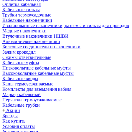
Оплетка кабельная
Кабельные гильзы
Трубки термоусадочные
Кабельные наконечники
Изолированные наконечники, разъемы и гильзы для проводов
Медные наконечники
Втулочные наконечники НШВИ
Алюминиевые наконечники
Болтовые соединители и наконечники
Зажим крокодил
Сжимы ответвительные
Кабельные муфты
Низковольтные кабельные муфты
Высоковольтные кабельные муфты
Кабельные вводы
Капы термоусаживаемые
Комплекты для заземления кабеля
Маркер кабельный
Перчатки термоусаживаемые
Кабельные трубки
Акции
Бренды
Как купить
Условия оплаты
Условия доставки