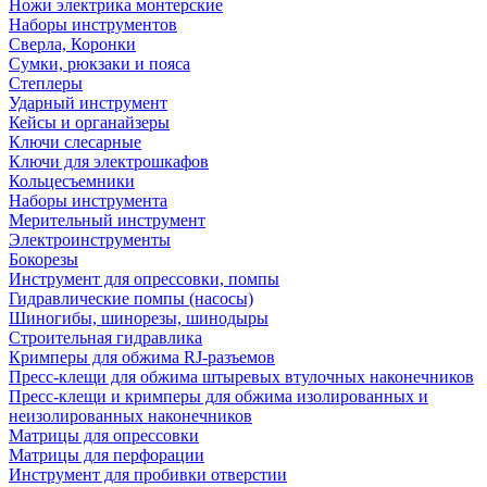
Ножи электрика монтерские
Наборы инструментов
Сверла, Коронки
Сумки, рюкзаки и пояса
Степлеры
Ударный инструмент
Кейсы и органайзеры
Ключи слесарные
Ключи для электрошкафов
Кольцесъемники
Наборы инструмента
Мерительный инструмент
Электроинструменты
Бокорезы
Инструмент для опрессовки, помпы
Гидравлические помпы (насосы)
Шиногибы, шинорезы, шинодыры
Строительная гидравлика
Кримперы для обжима RJ-разъемов
Пресс-клещи для обжима штыревых втулочных наконечников
Пресс-клещи и кримперы для обжима изолированных и
неизолированных наконечников
Матрицы для опрессовки
Матрицы для перфорации
Инструмент для пробивки отверстии