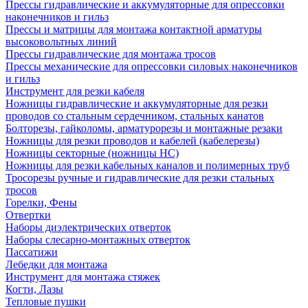
Прессы гидравлические и аккумуляторные для опрессовки
наконечников и гильз
Прессы и матрицы для монтажа контактной арматуры
высоковольтных линий
Прессы гидравлические для монтажа тросов
Прессы механические для опрессовки силовых наконечников
и гильз
Инструмент для резки кабеля
Ножницы гидравлические и аккумуляторные для резки
проводов со стальным сердечником, стальных канатов
Болторезы, гайколомы, арматурорезы и монтажные резаки
Ножницы для резки проводов и кабелей (кабелерезы)
Ножницы секторные (ножницы НС)
Ножницы для резки кабельных каналов и полимерных труб
Тросорезы ручные и гидравлические для резки стальных
тросов
Горелки, Фены
Отвертки
Наборы диэлектрических отверток
Наборы слесарно-монтажных отверток
Пассатижи
Лебедки для монтажа
Инструмент для монтажа стяжек
Когти, Лазы
Тепловые пушки