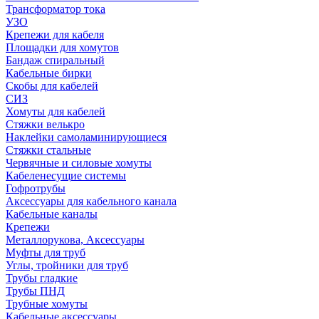
Трансформатор тока
УЗО
Крепежи для кабеля
Площадки для хомутов
Бандаж спиральный
Кабельные бирки
Cкобы для кабелей
СИЗ
Хомуты для кабелей
Стяжки велькро
Наклейки самоламинирующиеся
Стяжки стальные
Червячные и силовые хомуты
Кабеленесущие системы
Гофротрубы
Аксессуары для кабельного канала
Кабельные каналы
Крепежи
Металлорукова, Аксессуары
Муфты для труб
Углы, тройники для труб
Трубы гладкие
Трубы ПНД
Трубные хомуты
Кабельные аксессуары