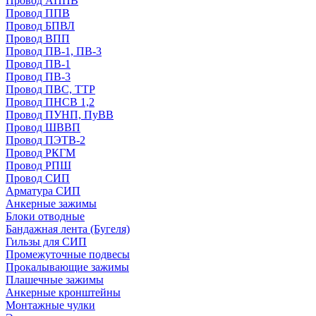
Провод АППВ
Провод ППВ
Провод БПВЛ
Провод ВПП
Провод ПВ-1, ПВ-3
Провод ПВ-1
Провод ПВ-3
Провод ПВС, ТТР
Провод ПНСВ 1,2
Провод ПУНП, ПуВВ
Провод ШВВП
Провод ПЭТВ-2
Провод РКГМ
Провод РПШ
Провод СИП
Арматура СИП
Анкерные зажимы
Блоки отводные
Бандажная лента (Бугеля)
Гильзы для СИП
Промежуточные подвесы
Прокалывающие зажимы
Плашечные зажимы
Анкерные кронштейны
Монтажные чулки