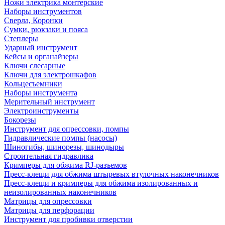
Ножи электрика монтерские
Наборы инструментов
Сверла, Коронки
Сумки, рюкзаки и пояса
Степлеры
Ударный инструмент
Кейсы и органайзеры
Ключи слесарные
Ключи для электрошкафов
Кольцесъемники
Наборы инструмента
Мерительный инструмент
Электроинструменты
Бокорезы
Инструмент для опрессовки, помпы
Гидравлические помпы (насосы)
Шиногибы, шинорезы, шинодыры
Строительная гидравлика
Кримперы для обжима RJ-разъемов
Пресс-клещи для обжима штыревых втулочных наконечников
Пресс-клещи и кримперы для обжима изолированных и
неизолированных наконечников
Матрицы для опрессовки
Матрицы для перфорации
Инструмент для пробивки отверстии