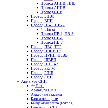
Провод АППВ, ППВ
Провод АППВ
Провод ППВ
Провод БПВЛ
Провод ВПП
Провод ПВ-1, ПВ-3
Назад
Провод ПВ-1, ПВ-3
Провод ПВ-1
Провод ПВ-3
Провод ПВС, ТТР
Провод ПНСВ 1,2
Провод ПУНП, ПуВВ
Провод ШВВП
Провод ПЭТВ-2
Провод РКГМ
Провод РПШ
Провод СИП
Арматура СИП
Назад
Арматура СИП
Анкерные зажимы
Блоки отводные
Бандажная лента (Бугеля)
Гильзы для СИП