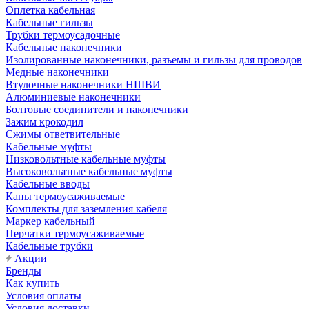
Оплетка кабельная
Кабельные гильзы
Трубки термоусадочные
Кабельные наконечники
Изолированные наконечники, разъемы и гильзы для проводов
Медные наконечники
Втулочные наконечники НШВИ
Алюминиевые наконечники
Болтовые соединители и наконечники
Зажим крокодил
Сжимы ответвительные
Кабельные муфты
Низковольтные кабельные муфты
Высоковольтные кабельные муфты
Кабельные вводы
Капы термоусаживаемые
Комплекты для заземления кабеля
Маркер кабельный
Перчатки термоусаживаемые
Кабельные трубки
Акции
Бренды
Как купить
Условия оплаты
Условия доставки