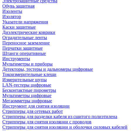
Электрозащитные средства
Обувь защитная
Изоленты
Изолятор
Указатели напряжения
Каски защитные
Диэлектрические коврики
Оградительные ленты
Переносное заземление
Перчатки защитные
Штанги оперативные
Инструменты
Мультиметры и приборы
Детекторы, тестеры и дальномеры цифровые
Токоизмерительные клещи
Измерительные щупы
LAN-тестеры цифровые
Бесконтактные пирометры
Мультиметры цифровые
Мегаомметры цифровые
Инструмент для снятия изоляции
Стрипперы для сетевых работ
Стрипперы для разделки кабеля из сшитого полиэтилена
Cтрипперы для снятия изоляции с проводов
Стрипперы для снятия изоляции и оболочки силовых кабелей