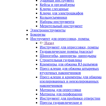
Ударный инструмент
Кейсы и органайзеры
Ключи слесарные
Ключи для электрошкафов
Кольцесъемники
Наборы инструмента
Мерительный инструмент
Электроинструменты
Бокорезы
Инструмент для опрессовки, помпы
Назад
Инструмент для опрессовки, помпы
Гидравлические помпы (насосы)
Шиногибы, шинорезы, шинодыры
Строительная гидравлика
Кримперы для обжима RJ-разъемов
Пресс-клещи для обжима штыревых
втулочных наконечников
Пресс-клещи и кримперы для обжима
изолированных и неизолированных
наконечников
Матрицы для опрессовки
Матрицы для перфорации
Инструмент для пробивки отверстии
Прессы гидравлические и