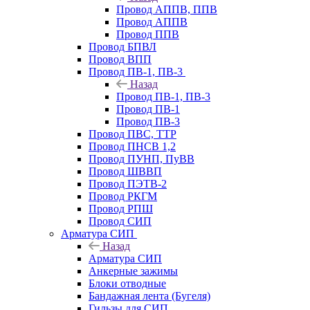
Провод АППВ, ППВ
Провод АППВ
Провод ППВ
Провод БПВЛ
Провод ВПП
Провод ПВ-1, ПВ-3
Назад
Провод ПВ-1, ПВ-3
Провод ПВ-1
Провод ПВ-3
Провод ПВС, ТТР
Провод ПНСВ 1,2
Провод ПУНП, ПуВВ
Провод ШВВП
Провод ПЭТВ-2
Провод РКГМ
Провод РПШ
Провод СИП
Арматура СИП
Назад
Арматура СИП
Анкерные зажимы
Блоки отводные
Бандажная лента (Бугеля)
Гильзы для СИП