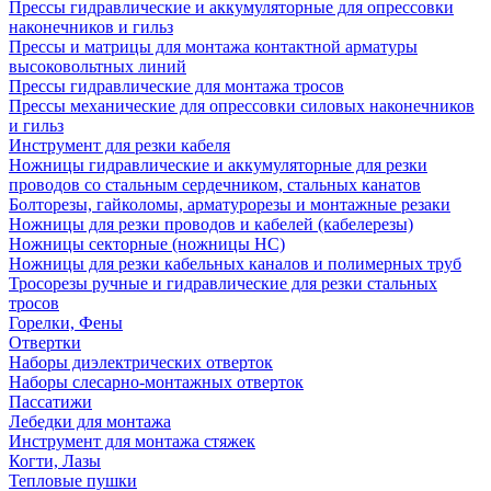
Прессы гидравлические и аккумуляторные для опрессовки
наконечников и гильз
Прессы и матрицы для монтажа контактной арматуры
высоковольтных линий
Прессы гидравлические для монтажа тросов
Прессы механические для опрессовки силовых наконечников
и гильз
Инструмент для резки кабеля
Ножницы гидравлические и аккумуляторные для резки
проводов со стальным сердечником, стальных канатов
Болторезы, гайколомы, арматурорезы и монтажные резаки
Ножницы для резки проводов и кабелей (кабелерезы)
Ножницы секторные (ножницы НС)
Ножницы для резки кабельных каналов и полимерных труб
Тросорезы ручные и гидравлические для резки стальных
тросов
Горелки, Фены
Отвертки
Наборы диэлектрических отверток
Наборы слесарно-монтажных отверток
Пассатижи
Лебедки для монтажа
Инструмент для монтажа стяжек
Когти, Лазы
Тепловые пушки