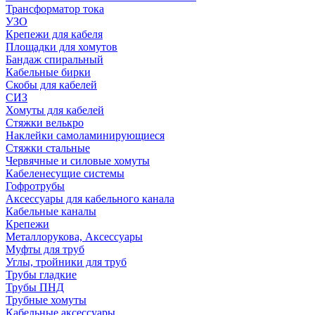
Трансформатор тока
УЗО
Крепежи для кабеля
Площадки для хомутов
Бандаж спиральный
Кабельные бирки
Cкобы для кабелей
СИЗ
Хомуты для кабелей
Стяжки велькро
Наклейки самоламинирующиеся
Стяжки стальные
Червячные и силовые хомуты
Кабеленесущие системы
Гофротрубы
Аксессуары для кабельного канала
Кабельные каналы
Крепежи
Металлорукова, Аксессуары
Муфты для труб
Углы, тройники для труб
Трубы гладкие
Трубы ПНД
Трубные хомуты
Кабельные аксессуары