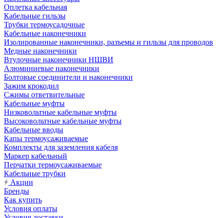
Оплетка кабельная
Кабельные гильзы
Трубки термоусадочные
Кабельные наконечники
Изолированные наконечники, разъемы и гильзы для проводов
Медные наконечники
Втулочные наконечники НШВИ
Алюминиевые наконечники
Болтовые соединители и наконечники
Зажим крокодил
Сжимы ответвительные
Кабельные муфты
Низковольтные кабельные муфты
Высоковольтные кабельные муфты
Кабельные вводы
Капы термоусаживаемые
Комплекты для заземления кабеля
Маркер кабельный
Перчатки термоусаживаемые
Кабельные трубки
Акции
Бренды
Как купить
Условия оплаты
Условия доставки