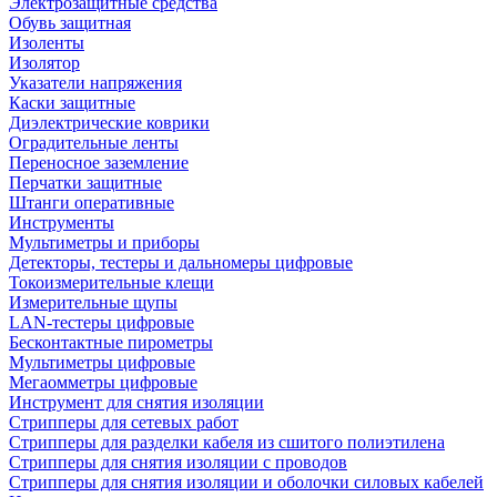
Электрозащитные средства
Обувь защитная
Изоленты
Изолятор
Указатели напряжения
Каски защитные
Диэлектрические коврики
Оградительные ленты
Переносное заземление
Перчатки защитные
Штанги оперативные
Инструменты
Мультиметры и приборы
Детекторы, тестеры и дальномеры цифровые
Токоизмерительные клещи
Измерительные щупы
LAN-тестеры цифровые
Бесконтактные пирометры
Мультиметры цифровые
Мегаомметры цифровые
Инструмент для снятия изоляции
Стрипперы для сетевых работ
Стрипперы для разделки кабеля из сшитого полиэтилена
Cтрипперы для снятия изоляции с проводов
Стрипперы для снятия изоляции и оболочки силовых кабелей