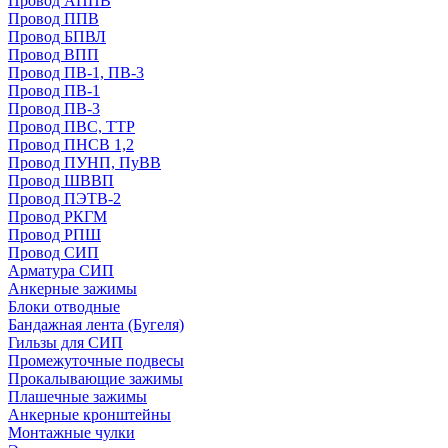
Провод АППВ
Провод ППВ
Провод БПВЛ
Провод ВПП
Провод ПВ-1, ПВ-3
Провод ПВ-1
Провод ПВ-3
Провод ПВС, ТТР
Провод ПНСВ 1,2
Провод ПУНП, ПуВВ
Провод ШВВП
Провод ПЭТВ-2
Провод РКГМ
Провод РПШ
Провод СИП
Арматура СИП
Анкерные зажимы
Блоки отводные
Бандажная лента (Бугеля)
Гильзы для СИП
Промежуточные подвесы
Прокалывающие зажимы
Плашечные зажимы
Анкерные кронштейны
Монтажные чулки