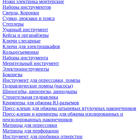
Ножи электрика монтерские
Наборы инструментов
Сверла, Коронки
Сумки, рюкзаки и пояса
Степлеры
Ударный инструмент
Кейсы и органайзеры
Ключи слесарные
Ключи для электрошкафов
Кольцесъемники
Наборы инструмента
Мерительный инструмент
Электроинструменты
Бокорезы
Инструмент для опрессовки, помпы
Гидравлические помпы (насосы)
Шиногибы, шинорезы, шинодыры
Строительная гидравлика
Кримперы для обжима RJ-разъемов
Пресс-клещи для обжима штыревых втулочных наконечников
Пресс-клещи и кримперы для обжима изолированных и
неизолированных наконечников
Матрицы для опрессовки
Матрицы для перфорации
Инструмент для пробивки отверстии