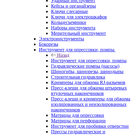
Ударный инструмент
Кейсы и органайзеры
Ключи слесарные
Ключи для электрошкафов
Кольцесъемники
Наборы инструмента
Мерительный инструмент
Электроинструменты
Бокорезы
Инструмент для опрессовки, помпы
Назад
Инструмент для опрессовки, помпы
Гидравлические помпы (насосы)
Шиногибы, шинорезы, шинодыры
Строительная гидравлика
Кримперы для обжима RJ-разъемов
Пресс-клещи для обжима штыревых
втулочных наконечников
Пресс-клещи и кримперы для обжима
изолированных и неизолированных
наконечников
Матрицы для опрессовки
Матрицы для перфорации
Инструмент для пробивки отверстии
Прессы гидравлические и