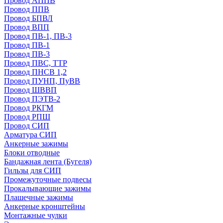
Провод АППВ
Провод ППВ
Провод БПВЛ
Провод ВПП
Провод ПВ-1, ПВ-3
Провод ПВ-1
Провод ПВ-3
Провод ПВС, ТТР
Провод ПНСВ 1,2
Провод ПУНП, ПуВВ
Провод ШВВП
Провод ПЭТВ-2
Провод РКГМ
Провод РПШ
Провод СИП
Арматура СИП
Анкерные зажимы
Блоки отводные
Бандажная лента (Бугеля)
Гильзы для СИП
Промежуточные подвесы
Прокалывающие зажимы
Плашечные зажимы
Анкерные кронштейны
Монтажные чулки