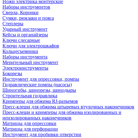
Ножи электрика монтерские
Наборы инструментов
Сверла, Коронки
Сумки, рюкзаки и пояса
Степлеры
Ударный инструмент
Кейсы и органайзеры
Ключи слесарные
Ключи для электрошкафов
Кольцесъемники
Наборы инструмента
Мерительный инструмент
Электроинструменты
Бокорезы
Инструмент для опрессовки, помпы
Гидравлические помпы (насосы)
Шиногибы, шинорезы, шинодыры
Строительная гидравлика
Кримперы для обжима RJ-разъемов
Пресс-клещи для обжима штыревых втулочных наконечников
Пресс-клещи и кримперы для обжима изолированных и
неизолированных наконечников
Матрицы для опрессовки
Матрицы для перфорации
Инструмент для пробивки отверстии