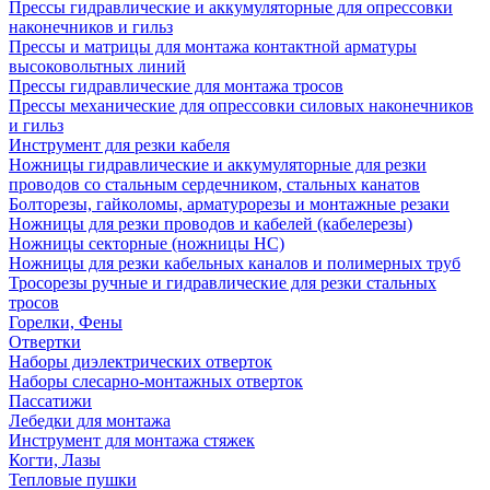
Прессы гидравлические и аккумуляторные для опрессовки
наконечников и гильз
Прессы и матрицы для монтажа контактной арматуры
высоковольтных линий
Прессы гидравлические для монтажа тросов
Прессы механические для опрессовки силовых наконечников
и гильз
Инструмент для резки кабеля
Ножницы гидравлические и аккумуляторные для резки
проводов со стальным сердечником, стальных канатов
Болторезы, гайколомы, арматурорезы и монтажные резаки
Ножницы для резки проводов и кабелей (кабелерезы)
Ножницы секторные (ножницы НС)
Ножницы для резки кабельных каналов и полимерных труб
Тросорезы ручные и гидравлические для резки стальных
тросов
Горелки, Фены
Отвертки
Наборы диэлектрических отверток
Наборы слесарно-монтажных отверток
Пассатижи
Лебедки для монтажа
Инструмент для монтажа стяжек
Когти, Лазы
Тепловые пушки