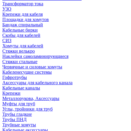
Трансформатор тока
УЗО
Крепежи для кабеля
Площадки для хомутов
Бандаж спиральный
Кабельные бирки
Cкобы для кабелей
СИЗ
Хомуты для кабелей
Стяжки велькро
Наклейки самоламинирующиеся
Стяжки стальные
Червячные и силовые хомуты
Кабеленесущие системы
Гофротрубы
Аксессуары для кабельного канала
Кабельные каналы
Крепежи
Металлорукова, Аксессуары
Муфты для труб
Углы, тройники для труб
Трубы гладкие
Трубы ПНД
Трубные хомуты
Кабельные аксессуары