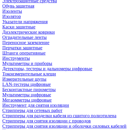
Электрозащитные средства
Обувь защитная
Изоленты
Изолятор
Указатели напряжения
Каски защитные
Диэлектрические коврики
Оградительные ленты
Переносное заземление
Перчатки защитные
Штанги оперативные
Инструменты
Мультиметры и приборы
Детекторы, тестеры и дальномеры цифровые
Токоизмерительные клещи
Измерительные щупы
LAN-тестеры цифровые
Бесконтактные пирометры
Мультиметры цифровые
Мегаомметры цифровые
Инструмент для снятия изоляции
Стрипперы для сетевых работ
Стрипперы для разделки кабеля из сшитого полиэтилена
Cтрипперы для снятия изоляции с проводов
Стрипперы для снятия изоляции и оболочки силовых кабелей