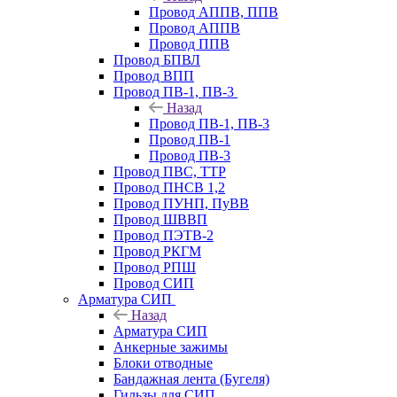
Провод АППВ, ППВ
Провод АППВ
Провод ППВ
Провод БПВЛ
Провод ВПП
Провод ПВ-1, ПВ-3
Назад
Провод ПВ-1, ПВ-3
Провод ПВ-1
Провод ПВ-3
Провод ПВС, ТТР
Провод ПНСВ 1,2
Провод ПУНП, ПуВВ
Провод ШВВП
Провод ПЭТВ-2
Провод РКГМ
Провод РПШ
Провод СИП
Арматура СИП
Назад
Арматура СИП
Анкерные зажимы
Блоки отводные
Бандажная лента (Бугеля)
Гильзы для СИП