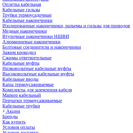
Оплетка кабельная
Кабельные гильзы
Трубки термоусадочные
Кабельные наконечники
Изолированные наконечники, разъемы и гильзы для проводов
Медные наконечники
Втулочные наконечники НШВИ
Алюминиевые наконечники
Болтовые соединители и наконечники
Зажим крокодил
Сжимы ответвительные
Кабельные муфты
Низковольтные кабельные муфты
Высоковольтные кабельные муфты
Кабельные вводы
Капы термоусаживаемые
Комплекты для заземления кабеля
Маркер кабельный
Перчатки термоусаживаемые
Кабельные трубки
Акции
Бренды
Как купить
Условия оплаты
Условия доставки