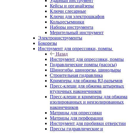
Ударный инструмент
Кейсы и органайзеры
Ключи слесарные
Ключи для электрошкафов
Кольцесъемники
Наборы инструмента
Мерительный инструмент
Электроинструменты
Бокорезы
Инструмент для опрессовки, помпы
Назад
Инструмент для опрессовки, помпы
Гидравлические помпы (насосы)
Шиногибы, шинорезы, шинодыры
Строительная гидравлика
Кримперы для обжима RJ-разъемов
Пресс-клещи для обжима штыревых
втулочных наконечников
Пресс-клещи и кримперы для обжима
изолированных и неизолированных
наконечников
Матрицы для опрессовки
Матрицы для перфорации
Инструмент для пробивки отверстии
Прессы гидравлические и