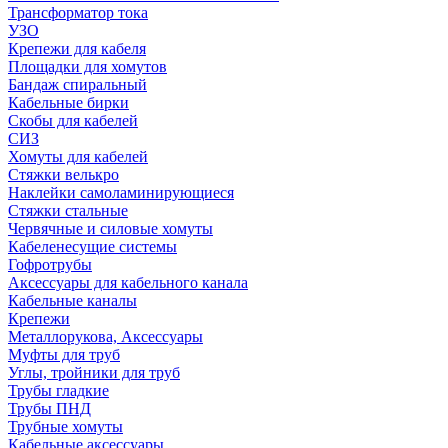
Трансформатор тока
УЗО
Крепежи для кабеля
Площадки для хомутов
Бандаж спиральный
Кабельные бирки
Cкобы для кабелей
СИЗ
Хомуты для кабелей
Стяжки велькро
Наклейки самоламинирующиеся
Стяжки стальные
Червячные и силовые хомуты
Кабеленесущие системы
Гофротрубы
Аксессуары для кабельного канала
Кабельные каналы
Крепежи
Металлорукова, Аксессуары
Муфты для труб
Углы, тройники для труб
Трубы гладкие
Трубы ПНД
Трубные хомуты
Кабельные аксессуары