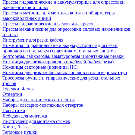
Прессы гидравлические и аккумуляторные для опрессовки
наконечников и гильз
Прессы и матрицы для монтажа контактной арматуры
высоковольтных линий
Прессы гидравлические для монтажа тросов
Прессы механические для опрессовки силовых наконечников
и гильз
Инструмент для резки кабеля
Ножницы гидравлические и аккумуляторные для резки
проводов со стальным сердечником, стальных канатов
Болторезы, гайколомы, арматурорезы и монтажные резаки
Ножницы для резки проводов и кабелей (кабелерезы)
Ножницы секторные (ножницы НС)
Ножницы для резки кабельных каналов и полимерных труб
Тросорезы ручные и гидравлические для резки стальных
тросов
Горелки, Фены
Отвертки
Наборы диэлектрических отверток
Наборы слесарно-монтажных отверток
Пассатижи
Лебедки для монтажа
Инструмент для монтажа стяжек
Когти, Лазы
Тепловые пушки