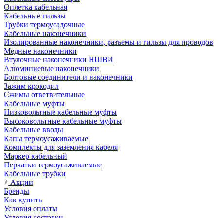
Оплетка кабельная
Кабельные гильзы
Трубки термоусадочные
Кабельные наконечники
Изолированные наконечники, разъемы и гильзы для проводов
Медные наконечники
Втулочные наконечники НШВИ
Алюминиевые наконечники
Болтовые соединители и наконечники
Зажим крокодил
Сжимы ответвительные
Кабельные муфты
Низковольтные кабельные муфты
Высоковольтные кабельные муфты
Кабельные вводы
Капы термоусаживаемые
Комплекты для заземления кабеля
Маркер кабельный
Перчатки термоусаживаемые
Кабельные трубки
Акции
Бренды
Как купить
Условия оплаты
Условия доставки