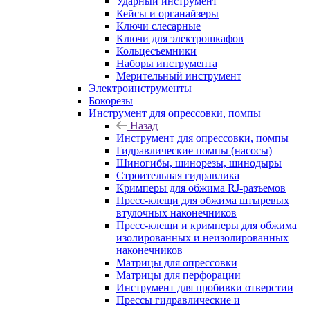
Ударный инструмент
Кейсы и органайзеры
Ключи слесарные
Ключи для электрошкафов
Кольцесъемники
Наборы инструмента
Мерительный инструмент
Электроинструменты
Бокорезы
Инструмент для опрессовки, помпы
Назад
Инструмент для опрессовки, помпы
Гидравлические помпы (насосы)
Шиногибы, шинорезы, шинодыры
Строительная гидравлика
Кримперы для обжима RJ-разъемов
Пресс-клещи для обжима штыревых
втулочных наконечников
Пресс-клещи и кримперы для обжима
изолированных и неизолированных
наконечников
Матрицы для опрессовки
Матрицы для перфорации
Инструмент для пробивки отверстии
Прессы гидравлические и