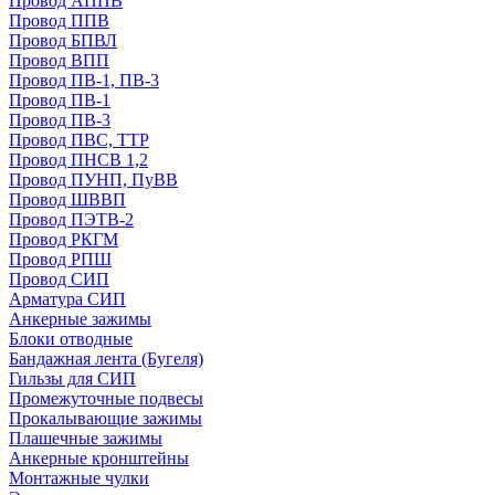
Провод АППВ
Провод ППВ
Провод БПВЛ
Провод ВПП
Провод ПВ-1, ПВ-3
Провод ПВ-1
Провод ПВ-3
Провод ПВС, ТТР
Провод ПНСВ 1,2
Провод ПУНП, ПуВВ
Провод ШВВП
Провод ПЭТВ-2
Провод РКГМ
Провод РПШ
Провод СИП
Арматура СИП
Анкерные зажимы
Блоки отводные
Бандажная лента (Бугеля)
Гильзы для СИП
Промежуточные подвесы
Прокалывающие зажимы
Плашечные зажимы
Анкерные кронштейны
Монтажные чулки