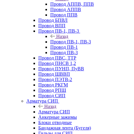
Провод АППВ, ППВ
Провод АППВ
Провод ППВ
Провод БПВЛ
Провод ВПП
Провод ПВ-1, ПВ-3
Назад
Провод ПВ-1, ПВ-3
Провод ПВ-1
Провод ПВ-3
Провод ПВС, ТТР
Провод ПНСВ 1,2
Провод ПУНП, ПуВВ
Провод ШВВП
Провод ПЭТВ-2
Провод РКГМ
Провод РПШ
Провод СИП
Арматура СИП
Назад
Арматура СИП
Анкерные зажимы
Блоки отводные
Бандажная лента (Бугеля)
Гильзы для СИП