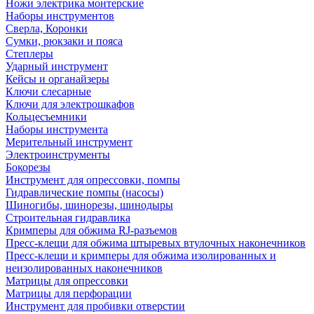
Ножи электрика монтерские
Наборы инструментов
Сверла, Коронки
Сумки, рюкзаки и пояса
Степлеры
Ударный инструмент
Кейсы и органайзеры
Ключи слесарные
Ключи для электрошкафов
Кольцесъемники
Наборы инструмента
Мерительный инструмент
Электроинструменты
Бокорезы
Инструмент для опрессовки, помпы
Гидравлические помпы (насосы)
Шиногибы, шинорезы, шинодыры
Строительная гидравлика
Кримперы для обжима RJ-разъемов
Пресс-клещи для обжима штыревых втулочных наконечников
Пресс-клещи и кримперы для обжима изолированных и
неизолированных наконечников
Матрицы для опрессовки
Матрицы для перфорации
Инструмент для пробивки отверстии