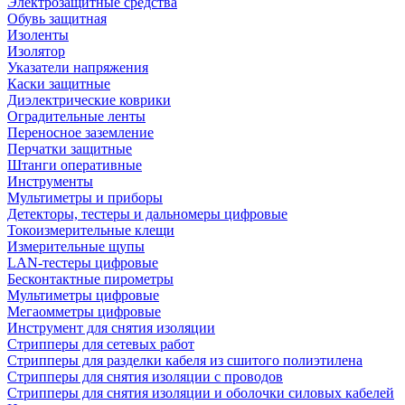
Электрозащитные средства
Обувь защитная
Изоленты
Изолятор
Указатели напряжения
Каски защитные
Диэлектрические коврики
Оградительные ленты
Переносное заземление
Перчатки защитные
Штанги оперативные
Инструменты
Мультиметры и приборы
Детекторы, тестеры и дальномеры цифровые
Токоизмерительные клещи
Измерительные щупы
LAN-тестеры цифровые
Бесконтактные пирометры
Мультиметры цифровые
Мегаомметры цифровые
Инструмент для снятия изоляции
Стрипперы для сетевых работ
Стрипперы для разделки кабеля из сшитого полиэтилена
Cтрипперы для снятия изоляции с проводов
Стрипперы для снятия изоляции и оболочки силовых кабелей