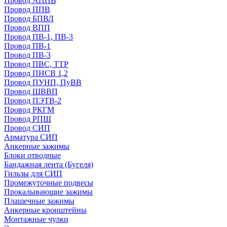
Провод АППВ
Провод ППВ
Провод БПВЛ
Провод ВПП
Провод ПВ-1, ПВ-3
Провод ПВ-1
Провод ПВ-3
Провод ПВС, ТТР
Провод ПНСВ 1,2
Провод ПУНП, ПуВВ
Провод ШВВП
Провод ПЭТВ-2
Провод РКГМ
Провод РПШ
Провод СИП
Арматура СИП
Анкерные зажимы
Блоки отводные
Бандажная лента (Бугеля)
Гильзы для СИП
Промежуточные подвесы
Прокалывающие зажимы
Плашечные зажимы
Анкерные кронштейны
Монтажные чулки