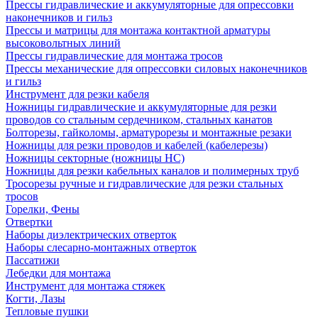
Прессы гидравлические и аккумуляторные для опрессовки
наконечников и гильз
Прессы и матрицы для монтажа контактной арматуры
высоковольтных линий
Прессы гидравлические для монтажа тросов
Прессы механические для опрессовки силовых наконечников
и гильз
Инструмент для резки кабеля
Ножницы гидравлические и аккумуляторные для резки
проводов со стальным сердечником, стальных канатов
Болторезы, гайколомы, арматурорезы и монтажные резаки
Ножницы для резки проводов и кабелей (кабелерезы)
Ножницы секторные (ножницы НС)
Ножницы для резки кабельных каналов и полимерных труб
Тросорезы ручные и гидравлические для резки стальных
тросов
Горелки, Фены
Отвертки
Наборы диэлектрических отверток
Наборы слесарно-монтажных отверток
Пассатижи
Лебедки для монтажа
Инструмент для монтажа стяжек
Когти, Лазы
Тепловые пушки