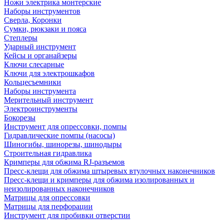
Ножи электрика монтерские
Наборы инструментов
Сверла, Коронки
Сумки, рюкзаки и пояса
Степлеры
Ударный инструмент
Кейсы и органайзеры
Ключи слесарные
Ключи для электрошкафов
Кольцесъемники
Наборы инструмента
Мерительный инструмент
Электроинструменты
Бокорезы
Инструмент для опрессовки, помпы
Гидравлические помпы (насосы)
Шиногибы, шинорезы, шинодыры
Строительная гидравлика
Кримперы для обжима RJ-разъемов
Пресс-клещи для обжима штыревых втулочных наконечников
Пресс-клещи и кримперы для обжима изолированных и
неизолированных наконечников
Матрицы для опрессовки
Матрицы для перфорации
Инструмент для пробивки отверстии