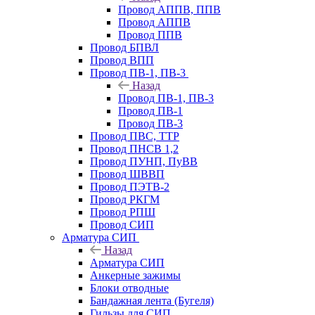
Провод АППВ, ППВ
Провод АППВ
Провод ППВ
Провод БПВЛ
Провод ВПП
Провод ПВ-1, ПВ-3
Назад
Провод ПВ-1, ПВ-3
Провод ПВ-1
Провод ПВ-3
Провод ПВС, ТТР
Провод ПНСВ 1,2
Провод ПУНП, ПуВВ
Провод ШВВП
Провод ПЭТВ-2
Провод РКГМ
Провод РПШ
Провод СИП
Арматура СИП
Назад
Арматура СИП
Анкерные зажимы
Блоки отводные
Бандажная лента (Бугеля)
Гильзы для СИП