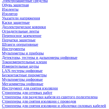
Электрозащитные средства
Обувь защитная
Изоленты
Изолятор
Указатели напряжения
Каски защитные
Диэлектрические коврики
Оградительные ленты
Переносное заземление
Перчатки защитные
Штанги оперативные
Инструменты
Мультиметры и приборы
Детекторы, тестеры и дальномеры цифровые
Токоизмерительные клещи
Измерительные щупы
LAN-тестеры цифровые
Бесконтактные пирометры
Мультиметры цифровые
Мегаомметры цифровые
Инструмент для снятия изоляции
Стрипперы для сетевых работ
Стрипперы для разделки кабеля из сшитого полиэтилена
Cтрипперы для снятия изоляции с проводов
Стрипперы для снятия изоляции и оболочки силовых кабелей