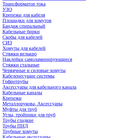
Трансформатор тока
УЗО
Крепежи для кабеля
Площадки для хомутов
Бандаж спиральный
Кабельные бирки
Cкобы для кабелей
СИЗ
Хомуты для кабелей
Стяжки велькро
Наклейки самоламинирующиеся
Стяжки стальные
Червячные и силовые хомуты
Кабеленесущие системы
Гофротрубы
Аксессуары для кабельного канала
Кабельные каналы
Крепежи
Металлорукова, Аксессуары
Муфты для труб
Углы, тройники для труб
Трубы гладкие
Трубы ПНД
Трубные хомуты
Кабельные аксессуары