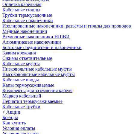
Оплетка кабельная
Кабельные гильзы
Трубки термоусадочные
Кабельные наконечники
Изолированные наконечники, разъемы и гильзы для проводов
Медные наконечники
Втулочные наконечники НШВИ
Алюминиевые наконечники
Болтовые соединители и наконечники
Зажим крокодил
Сжимы ответвительные
Кабельные муфты
Низковольтные кабельные муфты
Высоковольтные кабельные муфты
Кабельные вводы
Капы термоусаживаемые
Комплекты для заземления кабеля
Маркер кабельный
Перчатки термоусаживаемые
Кабельные трубки
Акции
Бренды
Как купить
Условия оплаты
Условия доставки