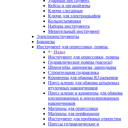
Ударный инструмент
Кейсы и органайзеры
Ключи слесарные
Ключи для электрошкафов
Кольцесъемники
Наборы инструмента
Мерительный инструмент
Электроинструменты
Бокорезы
Инструмент для опрессовки, помпы
Назад
Инструмент для опрессовки, помпы
Гидравлические помпы (насосы)
Шиногибы, шинорезы, шинодыры
Строительная гидравлика
Кримперы для обжима RJ-разъемов
Пресс-клещи для обжима штыревых
втулочных наконечников
Пресс-клещи и кримперы для обжима
изолированных и неизолированных
наконечников
Матрицы для опрессовки
Матрицы для перфорации
Инструмент для пробивки отверстии
Прессы гидравлические и