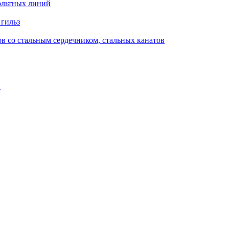
ольтных линий
 гильз
в со стальным сердечником, стальных канатов
в