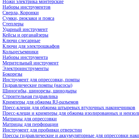
Ножи электрика монтерские
Наборы инструментов
Сверла, Коронки
Сумки, рюкзаки и пояса
Степлеры
Ударный инструмент
Кейсы и органайзеры
Ключи слесарные
Ключи для электрошкафов
Кольцесъемники
Наборы инструмента
Мерительный инструмент
Электроинструменты
Бокорезы
Инструмент для опрессовки, помпы
Гидравлические помпы (насосы)
Шиногибы, шинорезы, шинодыры
Строительная гидравлика
Кримперы для обжима RJ-разъемов
Пресс-клещи для обжима штыревых втулочных наконечников
Пресс-клещи и кримперы для обжима изолированных и неизо
Матрицы для опрессовки
Матрицы для перфорации
Инструмент для пробивки отверстии
Прессы гидравлические и аккумуляторные для опрессовки нако