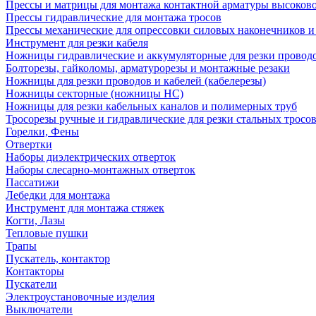
Прессы и матрицы для монтажа контактной арматуры высоков
Прессы гидравлические для монтажа тросов
Прессы механические для опрессовки силовых наконечников и
Инструмент для резки кабеля
Ножницы гидравлические и аккумуляторные для резки проводо
Болторезы, гайколомы, арматурорезы и монтажные резаки
Ножницы для резки проводов и кабелей (кабелерезы)
Ножницы секторные (ножницы НС)
Ножницы для резки кабельных каналов и полимерных труб
Тросорезы ручные и гидравлические для резки стальных тросо
Горелки, Фены
Отвертки
Наборы диэлектрических отверток
Наборы слесарно-монтажных отверток
Пассатижи
Лебедки для монтажа
Инструмент для монтажа стяжек
Когти, Лазы
Тепловые пушки
Трапы
Пускатель, контактор
Контакторы
Пускатели
Электроустановочные изделия
Выключатели