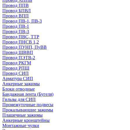
Провод АППВ
Провод ППВ
Провод БПВЛ
Провод ВПП
Провод ПВ-1, ПВ-3
Провод ПВ-1
Провод ПВ-3
Провод ПВС, ТТР
Провод ПНСВ 1,2
Провод ПУНП, ПуВВ
Провод ШВВП
Провод ПЭТВ-2
Провод РКГМ
Провод РПШ
Провод СИП
Арматура СИП
Анкерные зажимы
Блоки отводные
Бандажная лента (Бугеля)
Гильзы для СИП
Промежуточные подвесы
Прокалывающие зажимы
Плашечные зажимы
Анкерные кронштейны
Монтажные чулки