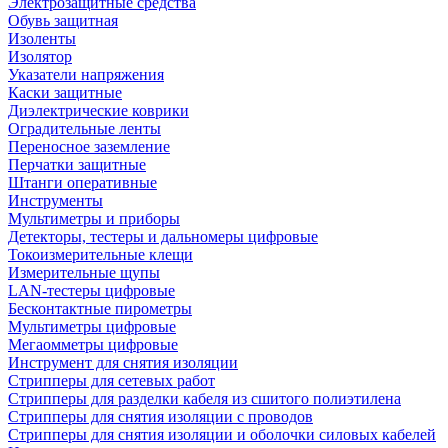
Электрозащитные средства
Обувь защитная
Изоленты
Изолятор
Указатели напряжения
Каски защитные
Диэлектрические коврики
Оградительные ленты
Переносное заземление
Перчатки защитные
Штанги оперативные
Инструменты
Мультиметры и приборы
Детекторы, тестеры и дальномеры цифровые
Токоизмерительные клещи
Измерительные щупы
LAN-тестеры цифровые
Бесконтактные пирометры
Мультиметры цифровые
Мегаомметры цифровые
Инструмент для снятия изоляции
Стрипперы для сетевых работ
Стрипперы для разделки кабеля из сшитого полиэтилена
Cтрипперы для снятия изоляции с проводов
Стрипперы для снятия изоляции и оболочки силовых кабелей