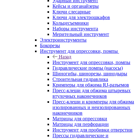
Ударный инструмент
Кейсы и органайзеры
Ключи слесарные
Ключи для электрошкафов
Кольцесъемники
Наборы инструмента
Мерительный инструмент
Электроинструменты
Бокорезы
Инструмент для опрессовки, помпы
Назад
Инструмент для опрессовки, помпы
Гидравлические помпы (насосы)
Шиногибы, шинорезы, шинодыры
Строительная гидравлика
Кримперы для обжима RJ-разъемов
Пресс-клещи для обжима штыревых
втулочных наконечников
Пресс-клещи и кримперы для обжима
изолированных и неизолированных
наконечников
Матрицы для опрессовки
Матрицы для перфорации
Инструмент для пробивки отверстии
Прессы гидравлические и