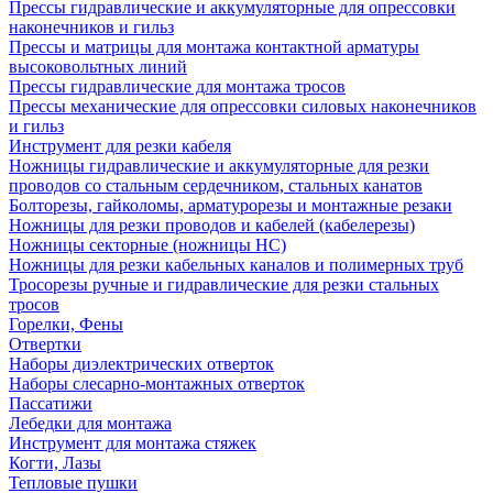
Прессы гидравлические и аккумуляторные для опрессовки
наконечников и гильз
Прессы и матрицы для монтажа контактной арматуры
высоковольтных линий
Прессы гидравлические для монтажа тросов
Прессы механические для опрессовки силовых наконечников
и гильз
Инструмент для резки кабеля
Ножницы гидравлические и аккумуляторные для резки
проводов со стальным сердечником, стальных канатов
Болторезы, гайколомы, арматурорезы и монтажные резаки
Ножницы для резки проводов и кабелей (кабелерезы)
Ножницы секторные (ножницы НС)
Ножницы для резки кабельных каналов и полимерных труб
Тросорезы ручные и гидравлические для резки стальных
тросов
Горелки, Фены
Отвертки
Наборы диэлектрических отверток
Наборы слесарно-монтажных отверток
Пассатижи
Лебедки для монтажа
Инструмент для монтажа стяжек
Когти, Лазы
Тепловые пушки