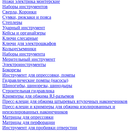
Ножи электрика монтерские
Наборы инструментов
Сверла, Коронки
Сумки, рюкзаки и пояса
Степлеры
Ударный инструмент
Кейсы и органайзеры
Ключи слесарные
Ключи для электрошкафов
Кольцесъемники
Наборы инструмента
Мерительный инструмент
Электроинструменты
Бокорезы
Инструмент для опрессовки, помпы
Гидравлические помпы (насосы)
Шиногибы, шинорезы, шинодыры
Строительная гидравлика
Кримперы для обжима RJ-разъемов
Пресс-клещи для обжима штыревых втулочных наконечников
Пресс-клещи и кримперы для обжима изолированных и
неизолированных наконечников
Матрицы для опрессовки
Матрицы для перфорации
Инструмент для пробивки отверстии