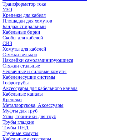
Трансформатор тока
УЗО
Крепежи для кабеля
Площадки для хомутов
Бандаж спиральный
Кабельные бирки
Cкобы для кабелей
СИЗ
Хомуты для кабелей
Стяжки велькро
Наклейки самоламинирующиеся
Стяжки стальные
Червячные и силовые хомуты
Кабеленесущие системы
Гофротрубы
Аксессуары для кабельного канала
Кабельные каналы
Крепежи
Металлорукова, Аксессуары
Муфты для труб
Углы, тройники для труб
Трубы гладкие
Трубы ПНД
Трубные хомуты
Кабельные аксессуары