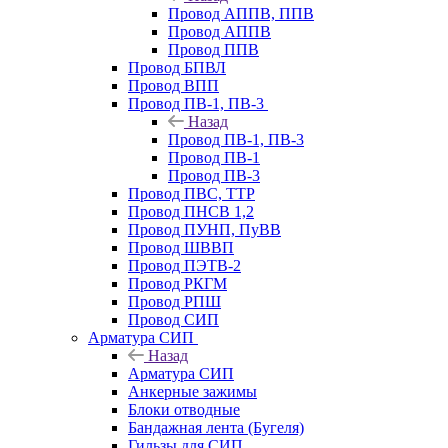
Провод АППВ, ППВ
Провод АППВ
Провод ППВ
Провод БПВЛ
Провод ВПП
Провод ПВ-1, ПВ-3
Назад
Провод ПВ-1, ПВ-3
Провод ПВ-1
Провод ПВ-3
Провод ПВС, ТТР
Провод ПНСВ 1,2
Провод ПУНП, ПуВВ
Провод ШВВП
Провод ПЭТВ-2
Провод РКГМ
Провод РПШ
Провод СИП
Арматура СИП
Назад
Арматура СИП
Анкерные зажимы
Блоки отводные
Бандажная лента (Бугеля)
Гильзы для СИП