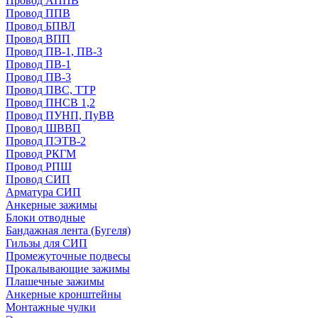
Провод АППВ
Провод ППВ
Провод БПВЛ
Провод ВПП
Провод ПВ-1, ПВ-3
Провод ПВ-1
Провод ПВ-3
Провод ПВС, ТТР
Провод ПНСВ 1,2
Провод ПУНП, ПуВВ
Провод ШВВП
Провод ПЭТВ-2
Провод РКГМ
Провод РПШ
Провод СИП
Арматура СИП
Анкерные зажимы
Блоки отводные
Бандажная лента (Бугеля)
Гильзы для СИП
Промежуточные подвесы
Прокалывающие зажимы
Плашечные зажимы
Анкерные кронштейны
Монтажные чулки