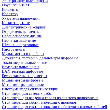
Электрозащитные средства
Обувь защитная
Изоленты
Изолятор
Указатели напряжения
Каски защитные
Диэлектрические коврики
Оградительные ленты
Переносное заземление
Перчатки защитные
Штанги оперативные
Инструменты
Мультиметры и приборы
Детекторы, тестеры и дальномеры цифровые
Токоизмерительные клещи
Измерительные щупы
LAN-тестеры цифровые
Бесконтактные пирометры
Мультиметры цифровые
Мегаомметры цифровые
Инструмент для снятия изоляции
Стрипперы для сетевых работ
Стрипперы для разделки кабеля из сшитого полиэтилена
Cтрипперы для снятия изоляции с проводов
Стрипперы для снятия изоляции и оболочки силовых кабелей