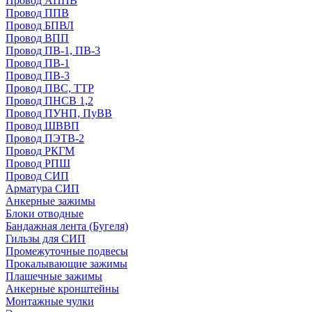
Провод АППВ
Провод ППВ
Провод БПВЛ
Провод ВПП
Провод ПВ-1, ПВ-3
Провод ПВ-1
Провод ПВ-3
Провод ПВС, ТТР
Провод ПНСВ 1,2
Провод ПУНП, ПуВВ
Провод ШВВП
Провод ПЭТВ-2
Провод РКГМ
Провод РПШ
Провод СИП
Арматура СИП
Анкерные зажимы
Блоки отводные
Бандажная лента (Бугеля)
Гильзы для СИП
Промежуточные подвесы
Прокалывающие зажимы
Плашечные зажимы
Анкерные кронштейны
Монтажные чулки