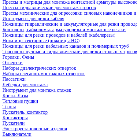
Прессы и матрицы для монтажа контактной арматуры высоков
Прессы гидравлические для монтажа тросов
Прессы механические для опрессовки силовых наконечников и
Инструмент для резки кабеля
Ножницы гидравлические и аккумуляторные для резки проводо
Болторезы, гайколомы, арматурорезы и монтажные резаки
Ножницы для резки проводов и кабелей (кабелерезы)
Ножницы секторные (ножницы НС)
Ножницы для резки кабельных каналов и полимерных труб
Тросорезы ручные и гидравлические для резки стальных тросо
Горелки, Фены
Отвертки
Наборы диэлектрических отверток
Наборы слесарно-монтажных отверток
Пассатижи
Лебедки для монтажа
Инструмент для монтажа стяжек
Когти, Лазы
Тепловые пушки
Трапы
Пускатель, контактор
Контакторы
Пускатели
Электроустановочные изделия
Выключатели