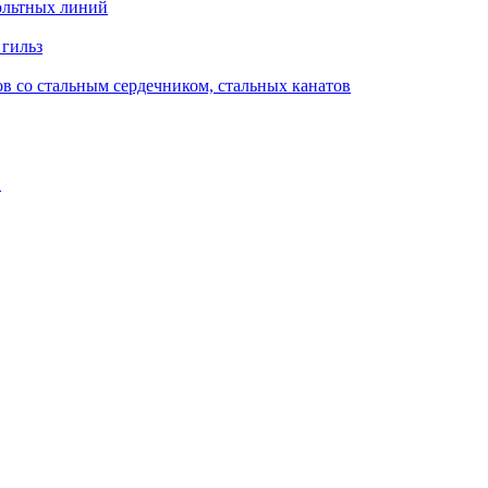
ольтных линий
 гильз
в со стальным сердечником, стальных канатов
в