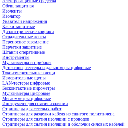
Электрозащитные средства
Обувь защитная
Изоленты
Изолятор
Указатели напряжения
Каски защитные
Диэлектрические коврики
Оградительные ленты
Переносное заземление
Перчатки защитные
Штанги оперативные
Инструменты
Мультиметры и приборы
Детекторы, тестеры и дальномеры цифровые
Токоизмерительные клещи
Измерительные щупы
LAN-тестеры цифровые
Бесконтактные пирометры
Мультиметры цифровые
Мегаомметры цифровые
Инструмент для снятия изоляции
Стрипперы для сетевых работ
Стрипперы для разделки кабеля из сшитого полиэтилена
Cтрипперы для снятия изоляции с проводов
Стрипперы для снятия изоляции и оболочки силовых кабелей