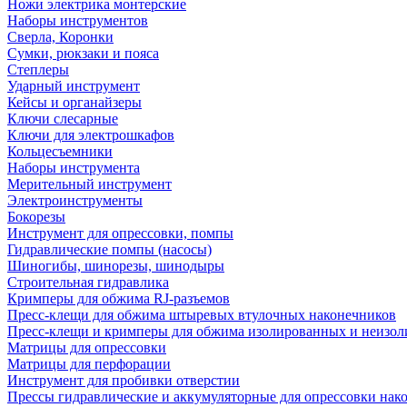
Ножи электрика монтерские
Наборы инструментов
Сверла, Коронки
Сумки, рюкзаки и пояса
Степлеры
Ударный инструмент
Кейсы и органайзеры
Ключи слесарные
Ключи для электрошкафов
Кольцесъемники
Наборы инструмента
Мерительный инструмент
Электроинструменты
Бокорезы
Инструмент для опрессовки, помпы
Гидравлические помпы (насосы)
Шиногибы, шинорезы, шинодыры
Строительная гидравлика
Кримперы для обжима RJ-разъемов
Пресс-клещи для обжима штыревых втулочных наконечников
Пресс-клещи и кримперы для обжима изолированных и неизо
Матрицы для опрессовки
Матрицы для перфорации
Инструмент для пробивки отверстии
Прессы гидравлические и аккумуляторные для опрессовки нако