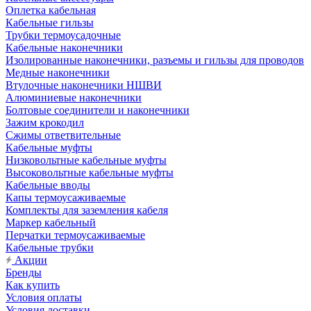
Оплетка кабельная
Кабельные гильзы
Трубки термоусадочные
Кабельные наконечники
Изолированные наконечники, разъемы и гильзы для проводов
Медные наконечники
Втулочные наконечники НШВИ
Алюминиевые наконечники
Болтовые соединители и наконечники
Зажим крокодил
Сжимы ответвительные
Кабельные муфты
Низковольтные кабельные муфты
Высоковольтные кабельные муфты
Кабельные вводы
Капы термоусаживаемые
Комплекты для заземления кабеля
Маркер кабельный
Перчатки термоусаживаемые
Кабельные трубки
Акции
Бренды
Как купить
Условия оплаты
Условия доставки