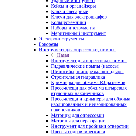
Ударный инструмент
Кейсы и органайзеры
Ключи слесарные
Ключи для электрошкафов
Кольцесъемники
Наборы инструмента
Мерительный инструмент
Электроинструменты
Бокорезы
Инструмент для опрессовки, помпы
Назад
Инструмент для опрессовки, помпы
Гидравлические помпы (насосы)
Шиногибы, шинорезы, шинодыры
Строительная гидравлика
Кримперы для обжима RJ-разъемов
Пресс-клещи для обжима штыревых
втулочных наконечников
Пресс-клещи и кримперы для обжима
изолированных и неизолированных
наконечников
Матрицы для опрессовки
Матрицы для перфорации
Инструмент для пробивки отверстии
Прессы гидравлические и