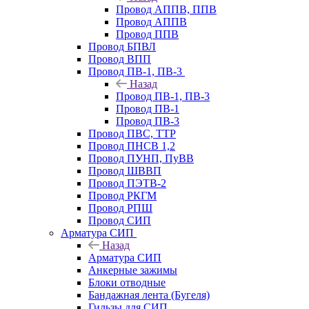
Провод АППВ, ППВ
Провод АППВ
Провод ППВ
Провод БПВЛ
Провод ВПП
Провод ПВ-1, ПВ-3
Назад
Провод ПВ-1, ПВ-3
Провод ПВ-1
Провод ПВ-3
Провод ПВС, ТТР
Провод ПНСВ 1,2
Провод ПУНП, ПуВВ
Провод ШВВП
Провод ПЭТВ-2
Провод РКГМ
Провод РПШ
Провод СИП
Арматура СИП
Назад
Арматура СИП
Анкерные зажимы
Блоки отводные
Бандажная лента (Бугеля)
Гильзы для СИП