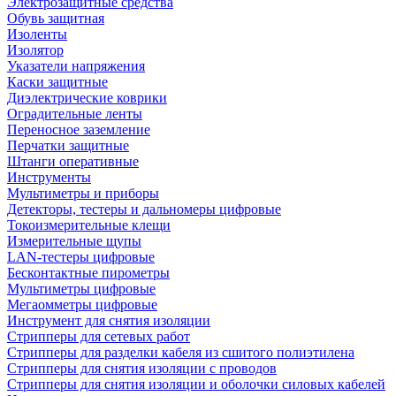
Электрозащитные средства
Обувь защитная
Изоленты
Изолятор
Указатели напряжения
Каски защитные
Диэлектрические коврики
Оградительные ленты
Переносное заземление
Перчатки защитные
Штанги оперативные
Инструменты
Мультиметры и приборы
Детекторы, тестеры и дальномеры цифровые
Токоизмерительные клещи
Измерительные щупы
LAN-тестеры цифровые
Бесконтактные пирометры
Мультиметры цифровые
Мегаомметры цифровые
Инструмент для снятия изоляции
Стрипперы для сетевых работ
Стрипперы для разделки кабеля из сшитого полиэтилена
Cтрипперы для снятия изоляции с проводов
Стрипперы для снятия изоляции и оболочки силовых кабелей