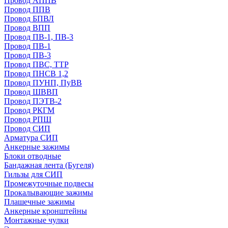
Провод АППВ
Провод ППВ
Провод БПВЛ
Провод ВПП
Провод ПВ-1, ПВ-3
Провод ПВ-1
Провод ПВ-3
Провод ПВС, ТТР
Провод ПНСВ 1,2
Провод ПУНП, ПуВВ
Провод ШВВП
Провод ПЭТВ-2
Провод РКГМ
Провод РПШ
Провод СИП
Арматура СИП
Анкерные зажимы
Блоки отводные
Бандажная лента (Бугеля)
Гильзы для СИП
Промежуточные подвесы
Прокалывающие зажимы
Плашечные зажимы
Анкерные кронштейны
Монтажные чулки