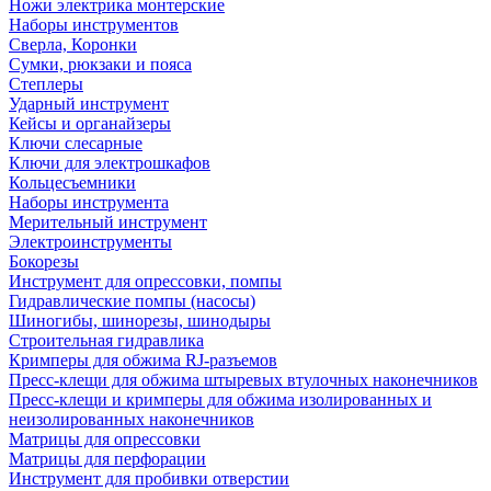
Ножи электрика монтерские
Наборы инструментов
Сверла, Коронки
Сумки, рюкзаки и пояса
Степлеры
Ударный инструмент
Кейсы и органайзеры
Ключи слесарные
Ключи для электрошкафов
Кольцесъемники
Наборы инструмента
Мерительный инструмент
Электроинструменты
Бокорезы
Инструмент для опрессовки, помпы
Гидравлические помпы (насосы)
Шиногибы, шинорезы, шинодыры
Строительная гидравлика
Кримперы для обжима RJ-разъемов
Пресс-клещи для обжима штыревых втулочных наконечников
Пресс-клещи и кримперы для обжима изолированных и
неизолированных наконечников
Матрицы для опрессовки
Матрицы для перфорации
Инструмент для пробивки отверстии