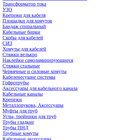
Трансформатор тока
УЗО
Крепежи для кабеля
Площадки для хомутов
Бандаж спиральный
Кабельные бирки
Cкобы для кабелей
СИЗ
Хомуты для кабелей
Стяжки велькро
Наклейки самоламинирующиеся
Стяжки стальные
Червячные и силовые хомуты
Кабеленесущие системы
Гофротрубы
Аксессуары для кабельного канала
Кабельные каналы
Крепежи
Металлорукова, Аксессуары
Муфты для труб
Углы, тройники для труб
Трубы гладкие
Трубы ПНД
Трубные хомуты
Кабельные аксессуары