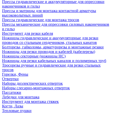
Прессы гидравлические и аккумуляторные для опрессовки
наконечников и гильз
Прессы и матрицы для монтажа контактной арматуры
высоковольтных линий
Прессы гидравлические для монтажа тросов
Прессы механические для опрессовки силовых наконечников
и гильз
Инструмент для резки кабеля
Ножницы гидравлические и аккумуляторные для резки
проводов со стальным сердечником, стальных канатов
Болторезы, гайколомы, арматурорезы и монтажные резаки
Ножницы для резки проводов и кабелей (кабелерезы)
Ножницы секторные (ножницы НС)
Ножницы для резки кабельных каналов и полимерных труб
Тросорезы ручные и гидравлические для резки стальных
тросов
Горелки, Фены
Отвертки
Наборы диэлектрических отверток
Наборы слесарно-монтажных отверток
Пассатижи
Лебедки для монтажа
Инструмент для монтажа стяжек
Когти, Лазы
Тепловые пушки