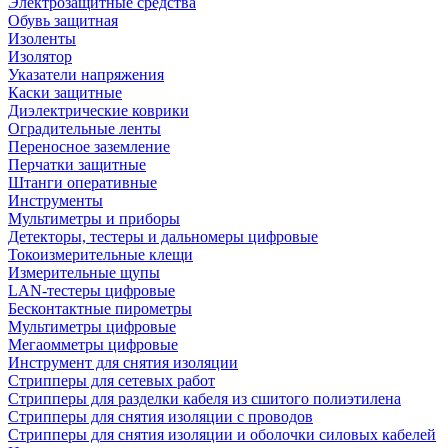
Электрозащитные средства
Обувь защитная
Изоленты
Изолятор
Указатели напряжения
Каски защитные
Диэлектрические коврики
Оградительные ленты
Переносное заземление
Перчатки защитные
Штанги оперативные
Инструменты
Мультиметры и приборы
Детекторы, тестеры и дальномеры цифровые
Токоизмерительные клещи
Измерительные щупы
LAN-тестеры цифровые
Бесконтактные пирометры
Мультиметры цифровые
Мегаомметры цифровые
Инструмент для снятия изоляции
Стрипперы для сетевых работ
Стрипперы для разделки кабеля из сшитого полиэтилена
Cтрипперы для снятия изоляции с проводов
Стрипперы для снятия изоляции и оболочки силовых кабелей