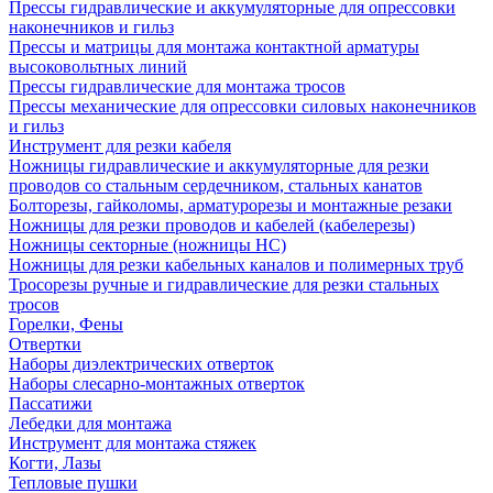
Прессы гидравлические и аккумуляторные для опрессовки
наконечников и гильз
Прессы и матрицы для монтажа контактной арматуры
высоковольтных линий
Прессы гидравлические для монтажа тросов
Прессы механические для опрессовки силовых наконечников
и гильз
Инструмент для резки кабеля
Ножницы гидравлические и аккумуляторные для резки
проводов со стальным сердечником, стальных канатов
Болторезы, гайколомы, арматурорезы и монтажные резаки
Ножницы для резки проводов и кабелей (кабелерезы)
Ножницы секторные (ножницы НС)
Ножницы для резки кабельных каналов и полимерных труб
Тросорезы ручные и гидравлические для резки стальных
тросов
Горелки, Фены
Отвертки
Наборы диэлектрических отверток
Наборы слесарно-монтажных отверток
Пассатижи
Лебедки для монтажа
Инструмент для монтажа стяжек
Когти, Лазы
Тепловые пушки