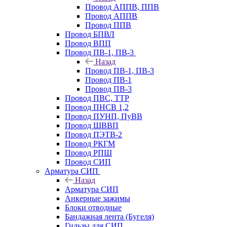
Провод АППВ, ППВ
Провод АППВ
Провод ППВ
Провод БПВЛ
Провод ВПП
Провод ПВ-1, ПВ-3
Назад
Провод ПВ-1, ПВ-3
Провод ПВ-1
Провод ПВ-3
Провод ПВС, ТТР
Провод ПНСВ 1,2
Провод ПУНП, ПуВВ
Провод ШВВП
Провод ПЭТВ-2
Провод РКГМ
Провод РПШ
Провод СИП
Арматура СИП
Назад
Арматура СИП
Анкерные зажимы
Блоки отводные
Бандажная лента (Бугеля)
Гильзы для СИП