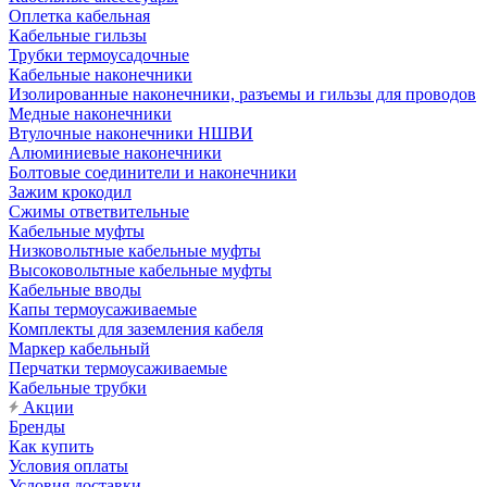
Оплетка кабельная
Кабельные гильзы
Трубки термоусадочные
Кабельные наконечники
Изолированные наконечники, разъемы и гильзы для проводов
Медные наконечники
Втулочные наконечники НШВИ
Алюминиевые наконечники
Болтовые соединители и наконечники
Зажим крокодил
Сжимы ответвительные
Кабельные муфты
Низковольтные кабельные муфты
Высоковольтные кабельные муфты
Кабельные вводы
Капы термоусаживаемые
Комплекты для заземления кабеля
Маркер кабельный
Перчатки термоусаживаемые
Кабельные трубки
Акции
Бренды
Как купить
Условия оплаты
Условия доставки