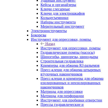
Ударный инструмент
Кейсы и органайзеры
Ключи слесарные
Ключи для электрошкафов
Кольцесъемники
Наборы инструмента
Мерительный инструмент
Электроинструменты
Бокорезы
Инструмент для опрессовки, помпы
Назад
Инструмент для опрессовки, помпы
Гидравлические помпы (насосы)
Шиногибы, шинорезы, шинодыры
Строительная гидравлика
Кримперы для обжима RJ-разъемов
Пресс-клещи для обжима штыревых
втулочных наконечников
Пресс-клещи и кримперы для обжима
изолированных и неизолированных
наконечников
Матрицы для опрессовки
Матрицы для перфорации
Инструмент для пробивки отверстии
Прессы гидравлические и