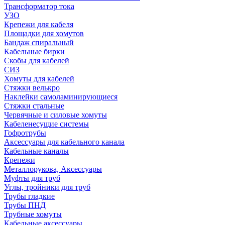
Трансформатор тока
УЗО
Крепежи для кабеля
Площадки для хомутов
Бандаж спиральный
Кабельные бирки
Cкобы для кабелей
СИЗ
Хомуты для кабелей
Стяжки велькро
Наклейки самоламинирующиеся
Стяжки стальные
Червячные и силовые хомуты
Кабеленесущие системы
Гофротрубы
Аксессуары для кабельного канала
Кабельные каналы
Крепежи
Металлорукова, Аксессуары
Муфты для труб
Углы, тройники для труб
Трубы гладкие
Трубы ПНД
Трубные хомуты
Кабельные аксессуары