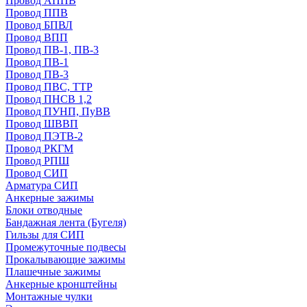
Провод АППВ
Провод ППВ
Провод БПВЛ
Провод ВПП
Провод ПВ-1, ПВ-3
Провод ПВ-1
Провод ПВ-3
Провод ПВС, ТТР
Провод ПНСВ 1,2
Провод ПУНП, ПуВВ
Провод ШВВП
Провод ПЭТВ-2
Провод РКГМ
Провод РПШ
Провод СИП
Арматура СИП
Анкерные зажимы
Блоки отводные
Бандажная лента (Бугеля)
Гильзы для СИП
Промежуточные подвесы
Прокалывающие зажимы
Плашечные зажимы
Анкерные кронштейны
Монтажные чулки