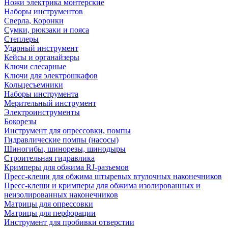
Ножи электрика монтерские
Наборы инструментов
Сверла, Коронки
Сумки, рюкзаки и пояса
Степлеры
Ударный инструмент
Кейсы и органайзеры
Ключи слесарные
Ключи для электрошкафов
Кольцесъемники
Наборы инструмента
Мерительный инструмент
Электроинструменты
Бокорезы
Инструмент для опрессовки, помпы
Гидравлические помпы (насосы)
Шиногибы, шинорезы, шинодыры
Строительная гидравлика
Кримперы для обжима RJ-разъемов
Пресс-клещи для обжима штыревых втулочных наконечников
Пресс-клещи и кримперы для обжима изолированных и
неизолированных наконечников
Матрицы для опрессовки
Матрицы для перфорации
Инструмент для пробивки отверстии