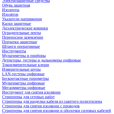
Электрозащитные средства
Обувь защитная
Изоленты
Изолятор
Указатели напряжения
Каски защитные
Диэлектрические коврики
Оградительные ленты
Переносное заземление
Перчатки защитные
Штанги оперативные
Инструменты
Мультиметры и приборы
Детекторы, тестеры и дальномеры цифровые
Токоизмерительные клещи
Измерительные щупы
LAN-тестеры цифровые
Бесконтактные пирометры
Мультиметры цифровые
Мегаомметры цифровые
Инструмент для снятия изоляции
Стрипперы для сетевых работ
Стрипперы для разделки кабеля из сшитого полиэтилена
Cтрипперы для снятия изоляции с проводов
Стрипперы для снятия изоляции и оболочки силовых кабелей