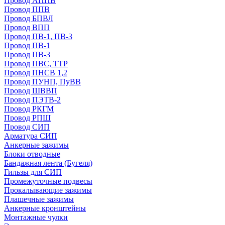
Провод АППВ
Провод ППВ
Провод БПВЛ
Провод ВПП
Провод ПВ-1, ПВ-3
Провод ПВ-1
Провод ПВ-3
Провод ПВС, ТТР
Провод ПНСВ 1,2
Провод ПУНП, ПуВВ
Провод ШВВП
Провод ПЭТВ-2
Провод РКГМ
Провод РПШ
Провод СИП
Арматура СИП
Анкерные зажимы
Блоки отводные
Бандажная лента (Бугеля)
Гильзы для СИП
Промежуточные подвесы
Прокалывающие зажимы
Плашечные зажимы
Анкерные кронштейны
Монтажные чулки