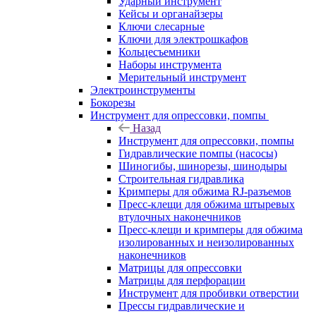
Ударный инструмент
Кейсы и органайзеры
Ключи слесарные
Ключи для электрошкафов
Кольцесъемники
Наборы инструмента
Мерительный инструмент
Электроинструменты
Бокорезы
Инструмент для опрессовки, помпы
Назад
Инструмент для опрессовки, помпы
Гидравлические помпы (насосы)
Шиногибы, шинорезы, шинодыры
Строительная гидравлика
Кримперы для обжима RJ-разъемов
Пресс-клещи для обжима штыревых
втулочных наконечников
Пресс-клещи и кримперы для обжима
изолированных и неизолированных
наконечников
Матрицы для опрессовки
Матрицы для перфорации
Инструмент для пробивки отверстии
Прессы гидравлические и