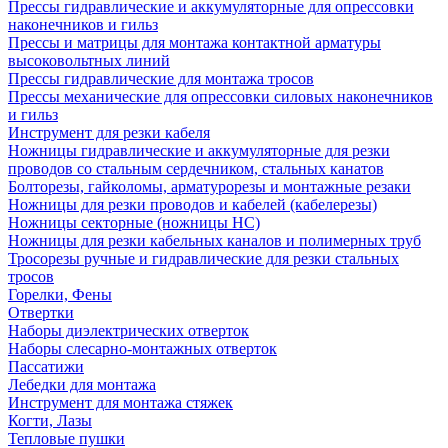
Прессы гидравлические и аккумуляторные для опрессовки
наконечников и гильз
Прессы и матрицы для монтажа контактной арматуры
высоковольтных линий
Прессы гидравлические для монтажа тросов
Прессы механические для опрессовки силовых наконечников
и гильз
Инструмент для резки кабеля
Ножницы гидравлические и аккумуляторные для резки
проводов со стальным сердечником, стальных канатов
Болторезы, гайколомы, арматурорезы и монтажные резаки
Ножницы для резки проводов и кабелей (кабелерезы)
Ножницы секторные (ножницы НС)
Ножницы для резки кабельных каналов и полимерных труб
Тросорезы ручные и гидравлические для резки стальных
тросов
Горелки, Фены
Отвертки
Наборы диэлектрических отверток
Наборы слесарно-монтажных отверток
Пассатижи
Лебедки для монтажа
Инструмент для монтажа стяжек
Когти, Лазы
Тепловые пушки