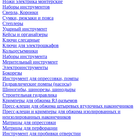
Ножи электрика монтерские
Наборы инструментов
Сверла, Коронки
Сумки, рюкзаки и пояса
Степлеры
Ударный инструмент
Кейсы и органайзеры
Ключи слесарные
Ключи для электрошкафов
Кольцесъемники
Наборы инструмента
Мерительный инструмент
Электроинструменты
Бокорезы
Инструмент для опрессовки, помпы
Гидравлические помпы (насосы)
Шиногибы, шинорезы, шинодыры
Строительная гидравлика
Кримперы для обжима RJ-разъемов
Пресс-клещи для обжима штыревых втулочных наконечников
Пресс-клещи и кримперы для обжима изолированных и
неизолированных наконечников
Матрицы для опрессовки
Матрицы для перфорации
Инструмент для пробивки отверстии