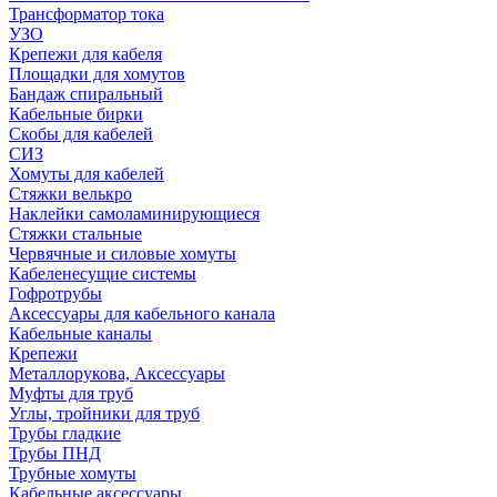
Трансформатор тока
УЗО
Крепежи для кабеля
Площадки для хомутов
Бандаж спиральный
Кабельные бирки
Cкобы для кабелей
СИЗ
Хомуты для кабелей
Стяжки велькро
Наклейки самоламинирующиеся
Стяжки стальные
Червячные и силовые хомуты
Кабеленесущие системы
Гофротрубы
Аксессуары для кабельного канала
Кабельные каналы
Крепежи
Металлорукова, Аксессуары
Муфты для труб
Углы, тройники для труб
Трубы гладкие
Трубы ПНД
Трубные хомуты
Кабельные аксессуары