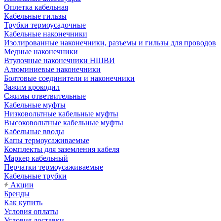
Оплетка кабельная
Кабельные гильзы
Трубки термоусадочные
Кабельные наконечники
Изолированные наконечники, разъемы и гильзы для проводов
Медные наконечники
Втулочные наконечники НШВИ
Алюминиевые наконечники
Болтовые соединители и наконечники
Зажим крокодил
Сжимы ответвительные
Кабельные муфты
Низковольтные кабельные муфты
Высоковольтные кабельные муфты
Кабельные вводы
Капы термоусаживаемые
Комплекты для заземления кабеля
Маркер кабельный
Перчатки термоусаживаемые
Кабельные трубки
Акции
Бренды
Как купить
Условия оплаты
Условия доставки