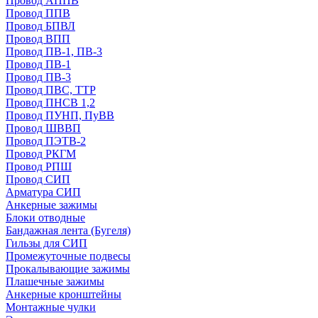
Провод АППВ
Провод ППВ
Провод БПВЛ
Провод ВПП
Провод ПВ-1, ПВ-3
Провод ПВ-1
Провод ПВ-3
Провод ПВС, ТТР
Провод ПНСВ 1,2
Провод ПУНП, ПуВВ
Провод ШВВП
Провод ПЭТВ-2
Провод РКГМ
Провод РПШ
Провод СИП
Арматура СИП
Анкерные зажимы
Блоки отводные
Бандажная лента (Бугеля)
Гильзы для СИП
Промежуточные подвесы
Прокалывающие зажимы
Плашечные зажимы
Анкерные кронштейны
Монтажные чулки