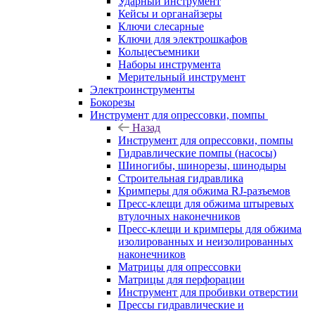
Ударный инструмент
Кейсы и органайзеры
Ключи слесарные
Ключи для электрошкафов
Кольцесъемники
Наборы инструмента
Мерительный инструмент
Электроинструменты
Бокорезы
Инструмент для опрессовки, помпы
Назад
Инструмент для опрессовки, помпы
Гидравлические помпы (насосы)
Шиногибы, шинорезы, шинодыры
Строительная гидравлика
Кримперы для обжима RJ-разъемов
Пресс-клещи для обжима штыревых
втулочных наконечников
Пресс-клещи и кримперы для обжима
изолированных и неизолированных
наконечников
Матрицы для опрессовки
Матрицы для перфорации
Инструмент для пробивки отверстии
Прессы гидравлические и