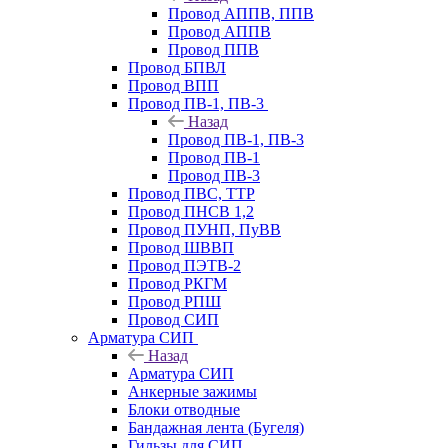
Провод АППВ, ППВ
Провод АППВ
Провод ППВ
Провод БПВЛ
Провод ВПП
Провод ПВ-1, ПВ-3
Назад
Провод ПВ-1, ПВ-3
Провод ПВ-1
Провод ПВ-3
Провод ПВС, ТТР
Провод ПНСВ 1,2
Провод ПУНП, ПуВВ
Провод ШВВП
Провод ПЭТВ-2
Провод РКГМ
Провод РПШ
Провод СИП
Арматура СИП
Назад
Арматура СИП
Анкерные зажимы
Блоки отводные
Бандажная лента (Бугеля)
Гильзы для СИП