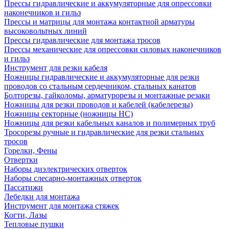
Прессы гидравлические и аккумуляторные для опрессовки
наконечников и гильз
Прессы и матрицы для монтажа контактной арматуры
высоковольтных линий
Прессы гидравлические для монтажа тросов
Прессы механические для опрессовки силовых наконечников
и гильз
Инструмент для резки кабеля
Ножницы гидравлические и аккумуляторные для резки
проводов со стальным сердечником, стальных канатов
Болторезы, гайколомы, арматурорезы и монтажные резаки
Ножницы для резки проводов и кабелей (кабелерезы)
Ножницы секторные (ножницы НС)
Ножницы для резки кабельных каналов и полимерных труб
Тросорезы ручные и гидравлические для резки стальных
тросов
Горелки, Фены
Отвертки
Наборы диэлектрических отверток
Наборы слесарно-монтажных отверток
Пассатижи
Лебедки для монтажа
Инструмент для монтажа стяжек
Когти, Лазы
Тепловые пушки