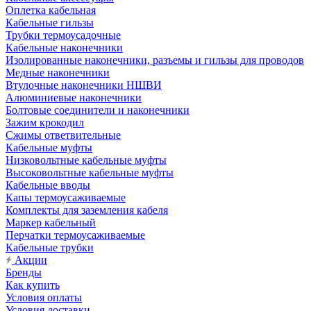
Оплетка кабельная
Кабельные гильзы
Трубки термоусадочные
Кабельные наконечники
Изолированные наконечники, разъемы и гильзы для проводов
Медные наконечники
Втулочные наконечники НШВИ
Алюминиевые наконечники
Болтовые соединители и наконечники
Зажим крокодил
Сжимы ответвительные
Кабельные муфты
Низковольтные кабельные муфты
Высоковольтные кабельные муфты
Кабельные вводы
Капы термоусаживаемые
Комплекты для заземления кабеля
Маркер кабельный
Перчатки термоусаживаемые
Кабельные трубки
Акции
Бренды
Как купить
Условия оплаты
Условия доставки