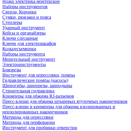
Ножи электрика монтерские
Наборы инструментов
Сверла, Коронки
Сумки, рюкзаки и пояса
Степлеры
Ударный инструмент
Кейсы и органайзеры
Ключи слесарные
Ключи для электрошкафов
Кольцесъемники
Наборы инструмента
Мерительный инструмент
Электроинструменты
Бокорезы
Инструмент для опрессовки, помпы
Гидравлические помпы (насосы)
Шиногибы, шинорезы, шинодыры
Строительная гидравлика
Кримперы для обжима RJ-разъемов
Пресс-клещи для обжима штыревых втулочных наконечников
Пресс-клещи и кримперы для обжима изолированных и
неизолированных наконечников
Матрицы для опрессовки
Матрицы для перфорации
Инструмент для пробивки отверстии