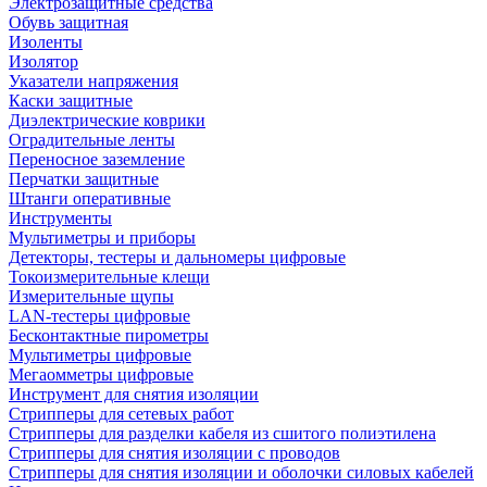
Электрозащитные средства
Обувь защитная
Изоленты
Изолятор
Указатели напряжения
Каски защитные
Диэлектрические коврики
Оградительные ленты
Переносное заземление
Перчатки защитные
Штанги оперативные
Инструменты
Мультиметры и приборы
Детекторы, тестеры и дальномеры цифровые
Токоизмерительные клещи
Измерительные щупы
LAN-тестеры цифровые
Бесконтактные пирометры
Мультиметры цифровые
Мегаомметры цифровые
Инструмент для снятия изоляции
Стрипперы для сетевых работ
Стрипперы для разделки кабеля из сшитого полиэтилена
Cтрипперы для снятия изоляции с проводов
Стрипперы для снятия изоляции и оболочки силовых кабелей