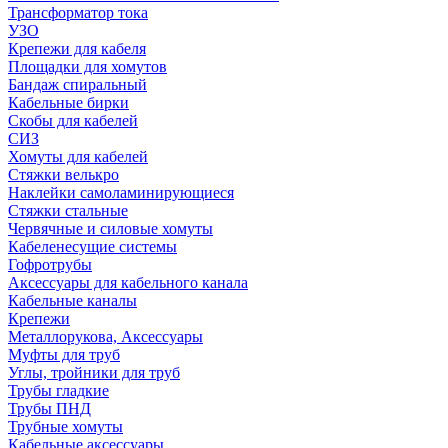
Трансформатор тока
УЗО
Крепежи для кабеля
Площадки для хомутов
Бандаж спиральный
Кабельные бирки
Cкобы для кабелей
СИЗ
Хомуты для кабелей
Стяжки велькро
Наклейки самоламинирующиеся
Стяжки стальные
Червячные и силовые хомуты
Кабеленесущие системы
Гофротрубы
Аксессуары для кабельного канала
Кабельные каналы
Крепежи
Металлорукова, Аксессуары
Муфты для труб
Углы, тройники для труб
Трубы гладкие
Трубы ПНД
Трубные хомуты
Кабельные аксессуары