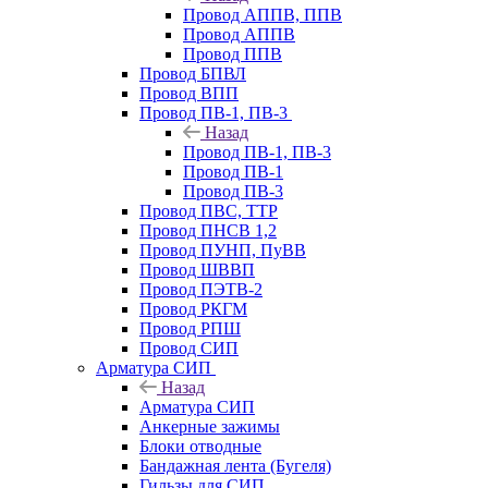
Провод АППВ, ППВ
Провод АППВ
Провод ППВ
Провод БПВЛ
Провод ВПП
Провод ПВ-1, ПВ-3
Назад
Провод ПВ-1, ПВ-3
Провод ПВ-1
Провод ПВ-3
Провод ПВС, ТТР
Провод ПНСВ 1,2
Провод ПУНП, ПуВВ
Провод ШВВП
Провод ПЭТВ-2
Провод РКГМ
Провод РПШ
Провод СИП
Арматура СИП
Назад
Арматура СИП
Анкерные зажимы
Блоки отводные
Бандажная лента (Бугеля)
Гильзы для СИП