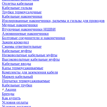
Оплетка кабельная
Кабельные гильзы
Трубки термоусадочные
Кабельные наконечники
Изолированные наконечники, разъемы и гильзы для проводов
Медные наконечники
Втулочные наконечники НШВИ
Алюминиевые наконечники
Болтовые соединители и наконечники
Зажим крокодил
Сжимы ответвительные
Кабельные муфты
Низковольтные кабельные муфты
Высоковольтные кабельные муфты
Кабельные вводы
Капы термоусаживаемые
Комплекты для заземления кабеля
Маркер кабельный
Перчатки термоусаживаемые
Кабельные трубки
Акции
Бренды
Как купить
Условия оплаты
Условия доставки