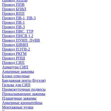
Провод АППВ
Провод ППВ
Провод БПВЛ
Провод ВПП
Провод ПВ-1, ПВ-3
Провод ПВ-1
Провод ПВ-3
Провод ПВС, ТТР
Провод ПНСВ 1,2
Провод ПУНП, ПуВВ
Провод ШВВП
Провод ПЭТВ-2
Провод РКГМ
Провод РПШ
Провод СИП
Арматура СИП
Анкерные зажимы
Блоки отводные
Бандажная лента (Бугеля)
Гильзы для СИП
Промежуточные подвесы
Прокалывающие зажимы
Плашечные зажимы
Анкерные кронштейны
Монтажные чулки