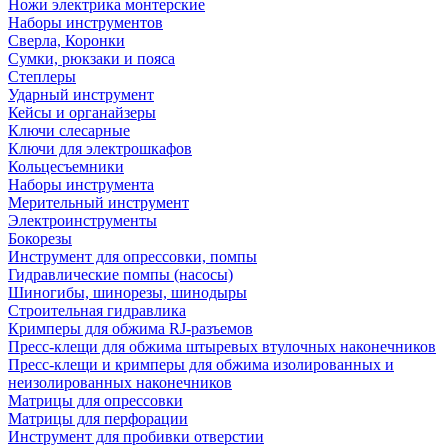
Ножи электрика монтерские
Наборы инструментов
Сверла, Коронки
Сумки, рюкзаки и пояса
Степлеры
Ударный инструмент
Кейсы и органайзеры
Ключи слесарные
Ключи для электрошкафов
Кольцесъемники
Наборы инструмента
Мерительный инструмент
Электроинструменты
Бокорезы
Инструмент для опрессовки, помпы
Гидравлические помпы (насосы)
Шиногибы, шинорезы, шинодыры
Строительная гидравлика
Кримперы для обжима RJ-разъемов
Пресс-клещи для обжима штыревых втулочных наконечников
Пресс-клещи и кримперы для обжима изолированных и
неизолированных наконечников
Матрицы для опрессовки
Матрицы для перфорации
Инструмент для пробивки отверстии