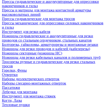
Прессы гидравлические и аккумуляторные для опрессовки
наконечников и гильз
Прессы и матрицы для монтажа контактной арматуры
высоковольтных линий
Прессы гидравлические для монтажа тросов
Прессы механические для опрессовки силовых наконечников
и гильз
Инструмент для резки кабеля
Ножницы гидравлические и аккумуляторные для резки
проводов со стальным сердечником, стальных канатов
Болторезы, гайколомы, арматурорезы и монтажные резаки
Ножницы для резки проводов и кабелей (кабелерезы)
Ножницы секторные (ножницы НС)
Ножницы для резки кабельных каналов и полимерных труб
Тросорезы ручные и гидравлические для резки стальных
тросов
Горелки, Фены
Отвертки
Наборы диэлектрических отверток
Наборы слесарно-монтажных отверток
Пассатижи
Лебедки для монтажа
Инструмент для монтажа стяжек
Когти, Лазы
Тепловые пушки