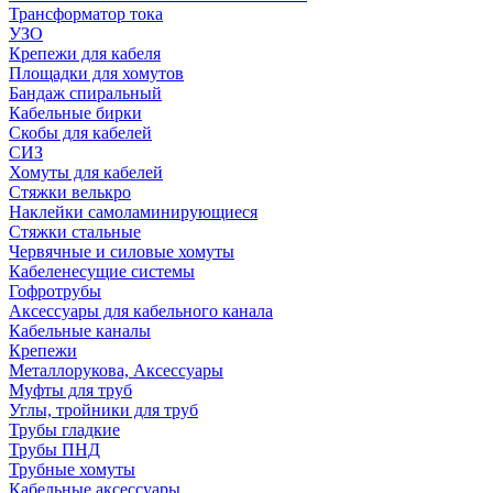
Трансформатор тока
УЗО
Крепежи для кабеля
Площадки для хомутов
Бандаж спиральный
Кабельные бирки
Cкобы для кабелей
СИЗ
Хомуты для кабелей
Стяжки велькро
Наклейки самоламинирующиеся
Стяжки стальные
Червячные и силовые хомуты
Кабеленесущие системы
Гофротрубы
Аксессуары для кабельного канала
Кабельные каналы
Крепежи
Металлорукова, Аксессуары
Муфты для труб
Углы, тройники для труб
Трубы гладкие
Трубы ПНД
Трубные хомуты
Кабельные аксессуары