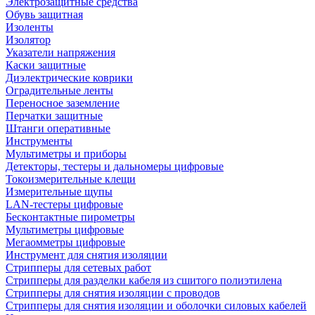
Электрозащитные средства
Обувь защитная
Изоленты
Изолятор
Указатели напряжения
Каски защитные
Диэлектрические коврики
Оградительные ленты
Переносное заземление
Перчатки защитные
Штанги оперативные
Инструменты
Мультиметры и приборы
Детекторы, тестеры и дальномеры цифровые
Токоизмерительные клещи
Измерительные щупы
LAN-тестеры цифровые
Бесконтактные пирометры
Мультиметры цифровые
Мегаомметры цифровые
Инструмент для снятия изоляции
Стрипперы для сетевых работ
Стрипперы для разделки кабеля из сшитого полиэтилена
Cтрипперы для снятия изоляции с проводов
Стрипперы для снятия изоляции и оболочки силовых кабелей