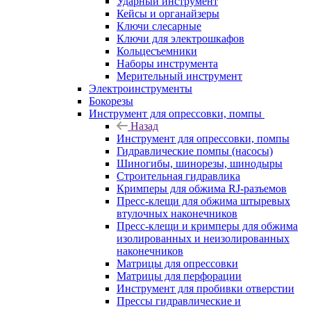
Ударный инструмент
Кейсы и органайзеры
Ключи слесарные
Ключи для электрошкафов
Кольцесъемники
Наборы инструмента
Мерительный инструмент
Электроинструменты
Бокорезы
Инструмент для опрессовки, помпы
Назад
Инструмент для опрессовки, помпы
Гидравлические помпы (насосы)
Шиногибы, шинорезы, шинодыры
Строительная гидравлика
Кримперы для обжима RJ-разъемов
Пресс-клещи для обжима штыревых
втулочных наконечников
Пресс-клещи и кримперы для обжима
изолированных и неизолированных
наконечников
Матрицы для опрессовки
Матрицы для перфорации
Инструмент для пробивки отверстии
Прессы гидравлические и