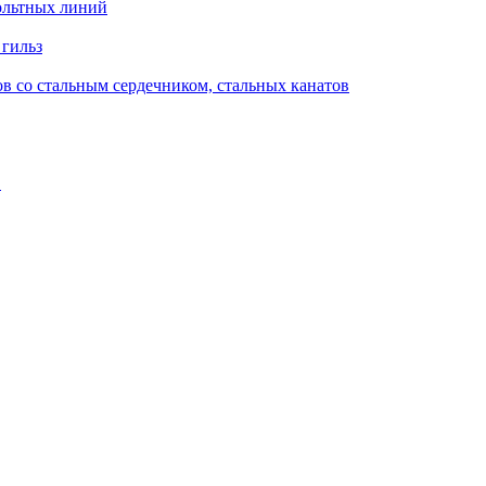
ольтных линий
 гильз
в со стальным сердечником, стальных канатов
в