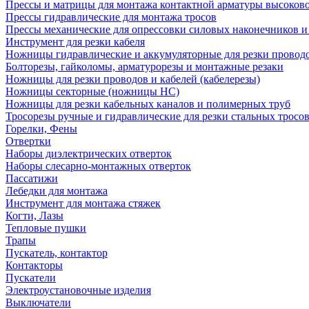
Прессы и матрицы для монтажа контактной арматуры высоков
Прессы гидравлические для монтажа тросов
Прессы механические для опрессовки силовых наконечников и
Инструмент для резки кабеля
Ножницы гидравлические и аккумуляторные для резки проводо
Болторезы, гайколомы, арматурорезы и монтажные резаки
Ножницы для резки проводов и кабелей (кабелерезы)
Ножницы секторные (ножницы НС)
Ножницы для резки кабельных каналов и полимерных труб
Тросорезы ручные и гидравлические для резки стальных тросо
Горелки, Фены
Отвертки
Наборы диэлектрических отверток
Наборы слесарно-монтажных отверток
Пассатижи
Лебедки для монтажа
Инструмент для монтажа стяжек
Когти, Лазы
Тепловые пушки
Трапы
Пускатель, контактор
Контакторы
Пускатели
Электроустановочные изделия
Выключатели