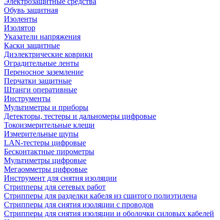
Электрозащитные средства
Обувь защитная
Изоленты
Изолятор
Указатели напряжения
Каски защитные
Диэлектрические коврики
Оградительные ленты
Переносное заземление
Перчатки защитные
Штанги оперативные
Инструменты
Мультиметры и приборы
Детекторы, тестеры и дальномеры цифровые
Токоизмерительные клещи
Измерительные щупы
LAN-тестеры цифровые
Бесконтактные пирометры
Мультиметры цифровые
Мегаомметры цифровые
Инструмент для снятия изоляции
Стрипперы для сетевых работ
Стрипперы для разделки кабеля из сшитого полиэтилена
Cтрипперы для снятия изоляции с проводов
Стрипперы для снятия изоляции и оболочки силовых кабелей