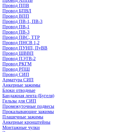
Провод АППВ
Провод ППВ
Провод БПВЛ
Провод ВПП
Провод ПВ-1, ПВ-3
Провод ПВ-1
Провод ПВ-3
Провод ПВС, ТТР
Провод ПНСВ 1,2
Провод ПУНП, ПуВВ
Провод ШВВП
Провод ПЭТВ-2
Провод РКГМ
Провод РПШ
Провод СИП
Арматура СИП
Анкерные зажимы
Блоки отводные
Бандажная лента (Бугеля)
Гильзы для СИП
Промежуточные подвесы
Прокалывающие зажимы
Плашечные зажимы
Анкерные кронштейны
Монтажные чулки