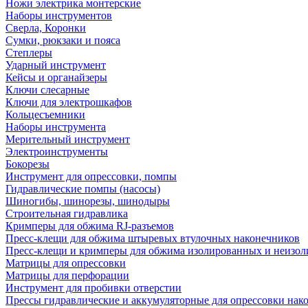
Ножи электрика монтерские
Наборы инструментов
Сверла, Коронки
Сумки, рюкзаки и пояса
Степлеры
Ударный инструмент
Кейсы и органайзеры
Ключи слесарные
Ключи для электрошкафов
Кольцесъемники
Наборы инструмента
Мерительный инструмент
Электроинструменты
Бокорезы
Инструмент для опрессовки, помпы
Гидравлические помпы (насосы)
Шиногибы, шинорезы, шинодыры
Строительная гидравлика
Кримперы для обжима RJ-разъемов
Пресс-клещи для обжима штыревых втулочных наконечников
Пресс-клещи и кримперы для обжима изолированных и неизо
Матрицы для опрессовки
Матрицы для перфорации
Инструмент для пробивки отверстии
Прессы гидравлические и аккумуляторные для опрессовки нако