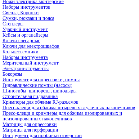
Ножи электрика монтерские
Наборы инструментов
Сверла, Коронки
Сумки, рюкзаки и пояса
Степлеры
Ударный инструмент
Кейсы и органайзеры
Ключи слесарные
Ключи для электрошкафов
Кольцесъемники
Наборы инструмента
Мерительный инструмент
Электроинструменты
Бокорезы
Инструмент для опрессовки, помпы
Гидравлические помпы (насосы)
Шиногибы, шинорезы, шинодыры
Строительная гидравлика
Кримперы для обжима RJ-разъемов
Пресс-клещи для обжима штыревых втулочных наконечников
Пресс-клещи и кримперы для обжима изолированных и
неизолированных наконечников
Матрицы для опрессовки
Матрицы для перфорации
Инструмент для пробивки отверстии