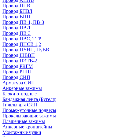
Провод АППВ
Провод ППВ
Провод БПВЛ
Провод ВПП
Провод ПВ-1, ПВ-3
Провод ПВ-1
Провод ПВ-3
Провод ПВС, ТТР
Провод ПНСВ 1,2
Провод ПУНП, ПуВВ
Провод ШВВП
Провод ПЭТВ-2
Провод РКГМ
Провод РПШ
Провод СИП
Арматура СИП
Анкерные зажимы
Блоки отводные
Бандажная лента (Бугеля)
Гильзы для СИП
Промежуточные подвесы
Прокалывающие зажимы
Плашечные зажимы
Анкерные кронштейны
Монтажные чулки