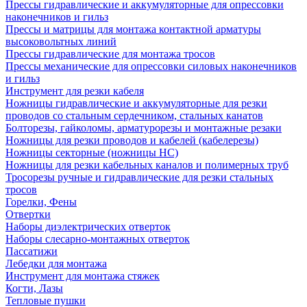
Прессы гидравлические и аккумуляторные для опрессовки
наконечников и гильз
Прессы и матрицы для монтажа контактной арматуры
высоковольтных линий
Прессы гидравлические для монтажа тросов
Прессы механические для опрессовки силовых наконечников
и гильз
Инструмент для резки кабеля
Ножницы гидравлические и аккумуляторные для резки
проводов со стальным сердечником, стальных канатов
Болторезы, гайколомы, арматурорезы и монтажные резаки
Ножницы для резки проводов и кабелей (кабелерезы)
Ножницы секторные (ножницы НС)
Ножницы для резки кабельных каналов и полимерных труб
Тросорезы ручные и гидравлические для резки стальных
тросов
Горелки, Фены
Отвертки
Наборы диэлектрических отверток
Наборы слесарно-монтажных отверток
Пассатижи
Лебедки для монтажа
Инструмент для монтажа стяжек
Когти, Лазы
Тепловые пушки