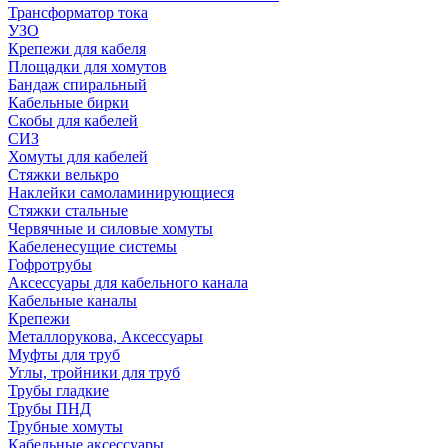
Трансформатор тока
УЗО
Крепежи для кабеля
Площадки для хомутов
Бандаж спиральный
Кабельные бирки
Cкобы для кабелей
СИЗ
Хомуты для кабелей
Стяжки велькро
Наклейки самоламинирующиеся
Стяжки стальные
Червячные и силовые хомуты
Кабеленесущие системы
Гофротрубы
Аксессуары для кабельного канала
Кабельные каналы
Крепежи
Металлорукова, Аксессуары
Муфты для труб
Углы, тройники для труб
Трубы гладкие
Трубы ПНД
Трубные хомуты
Кабельные аксессуары