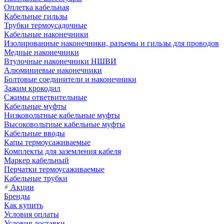
Оплетка кабельная
Кабельные гильзы
Трубки термоусадочные
Кабельные наконечники
Изолированные наконечники, разъемы и гильзы для проводов
Медные наконечники
Втулочные наконечники НШВИ
Алюминиевые наконечники
Болтовые соединители и наконечники
Зажим крокодил
Сжимы ответвительные
Кабельные муфты
Низковольтные кабельные муфты
Высоковольтные кабельные муфты
Кабельные вводы
Капы термоусаживаемые
Комплекты для заземления кабеля
Маркер кабельный
Перчатки термоусаживаемые
Кабельные трубки
Акции
Бренды
Как купить
Условия оплаты
Условия доставки