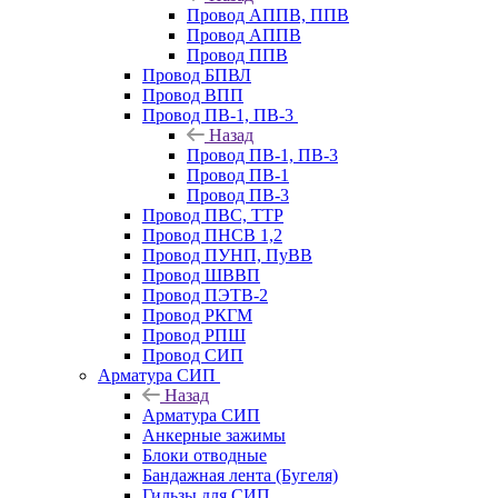
Провод АППВ, ППВ
Провод АППВ
Провод ППВ
Провод БПВЛ
Провод ВПП
Провод ПВ-1, ПВ-3
Назад
Провод ПВ-1, ПВ-3
Провод ПВ-1
Провод ПВ-3
Провод ПВС, ТТР
Провод ПНСВ 1,2
Провод ПУНП, ПуВВ
Провод ШВВП
Провод ПЭТВ-2
Провод РКГМ
Провод РПШ
Провод СИП
Арматура СИП
Назад
Арматура СИП
Анкерные зажимы
Блоки отводные
Бандажная лента (Бугеля)
Гильзы для СИП