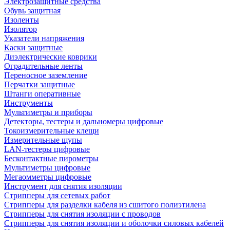
Электрозащитные средства
Обувь защитная
Изоленты
Изолятор
Указатели напряжения
Каски защитные
Диэлектрические коврики
Оградительные ленты
Переносное заземление
Перчатки защитные
Штанги оперативные
Инструменты
Мультиметры и приборы
Детекторы, тестеры и дальномеры цифровые
Токоизмерительные клещи
Измерительные щупы
LAN-тестеры цифровые
Бесконтактные пирометры
Мультиметры цифровые
Мегаомметры цифровые
Инструмент для снятия изоляции
Стрипперы для сетевых работ
Стрипперы для разделки кабеля из сшитого полиэтилена
Cтрипперы для снятия изоляции с проводов
Стрипперы для снятия изоляции и оболочки силовых кабелей