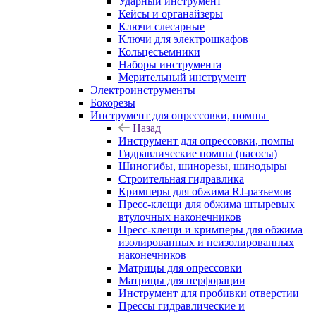
Ударный инструмент
Кейсы и органайзеры
Ключи слесарные
Ключи для электрошкафов
Кольцесъемники
Наборы инструмента
Мерительный инструмент
Электроинструменты
Бокорезы
Инструмент для опрессовки, помпы
Назад
Инструмент для опрессовки, помпы
Гидравлические помпы (насосы)
Шиногибы, шинорезы, шинодыры
Строительная гидравлика
Кримперы для обжима RJ-разъемов
Пресс-клещи для обжима штыревых
втулочных наконечников
Пресс-клещи и кримперы для обжима
изолированных и неизолированных
наконечников
Матрицы для опрессовки
Матрицы для перфорации
Инструмент для пробивки отверстии
Прессы гидравлические и