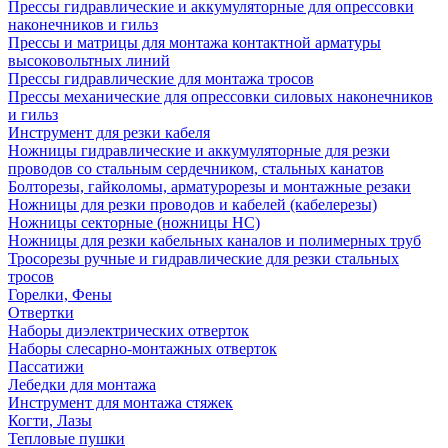
Прессы гидравлические и аккумуляторные для опрессовки
наконечников и гильз
Прессы и матрицы для монтажа контактной арматуры
высоковольтных линий
Прессы гидравлические для монтажа тросов
Прессы механические для опрессовки силовых наконечников
и гильз
Инструмент для резки кабеля
Ножницы гидравлические и аккумуляторные для резки
проводов со стальным сердечником, стальных канатов
Болторезы, гайколомы, арматурорезы и монтажные резаки
Ножницы для резки проводов и кабелей (кабелерезы)
Ножницы секторные (ножницы НС)
Ножницы для резки кабельных каналов и полимерных труб
Тросорезы ручные и гидравлические для резки стальных
тросов
Горелки, Фены
Отвертки
Наборы диэлектрических отверток
Наборы слесарно-монтажных отверток
Пассатижи
Лебедки для монтажа
Инструмент для монтажа стяжек
Когти, Лазы
Тепловые пушки