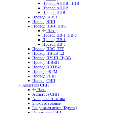
Провод АППВ, ППВ
Провод АППВ
Провод ППВ
Провод БПВЛ
Провод ВПП
Провод ПВ-1, ПВ-3
Назад
Провод ПВ-1, ПВ-3
Провод ПВ-1
Провод ПВ-3
Провод ПВС, ТТР
Провод ПНСВ 1,2
Провод ПУНП, ПуВВ
Провод ШВВП
Провод ПЭТВ-2
Провод РКГМ
Провод РПШ
Провод СИП
Арматура СИП
Назад
Арматура СИП
Анкерные зажимы
Блоки отводные
Бандажная лента (Бугеля)
Гильзы для СИП