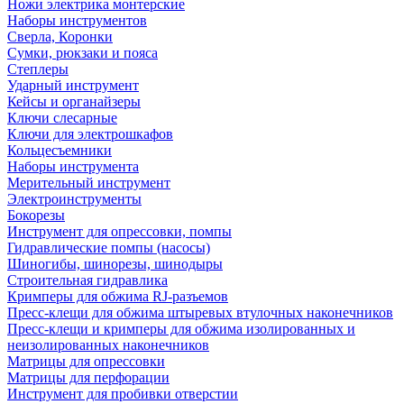
Ножи электрика монтерские
Наборы инструментов
Сверла, Коронки
Сумки, рюкзаки и пояса
Степлеры
Ударный инструмент
Кейсы и органайзеры
Ключи слесарные
Ключи для электрошкафов
Кольцесъемники
Наборы инструмента
Мерительный инструмент
Электроинструменты
Бокорезы
Инструмент для опрессовки, помпы
Гидравлические помпы (насосы)
Шиногибы, шинорезы, шинодыры
Строительная гидравлика
Кримперы для обжима RJ-разъемов
Пресс-клещи для обжима штыревых втулочных наконечников
Пресс-клещи и кримперы для обжима изолированных и
неизолированных наконечников
Матрицы для опрессовки
Матрицы для перфорации
Инструмент для пробивки отверстии