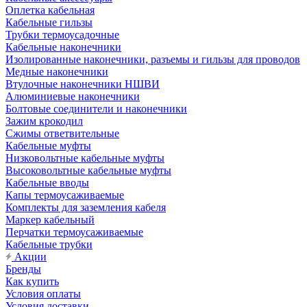
Оплетка кабельная
Кабельные гильзы
Трубки термоусадочные
Кабельные наконечники
Изолированные наконечники, разъемы и гильзы для проводов
Медные наконечники
Втулочные наконечники НШВИ
Алюминиевые наконечники
Болтовые соединители и наконечники
Зажим крокодил
Сжимы ответвительные
Кабельные муфты
Низковольтные кабельные муфты
Высоковольтные кабельные муфты
Кабельные вводы
Капы термоусаживаемые
Комплекты для заземления кабеля
Маркер кабельный
Перчатки термоусаживаемые
Кабельные трубки
Акции
Бренды
Как купить
Условия оплаты
Условия доставки