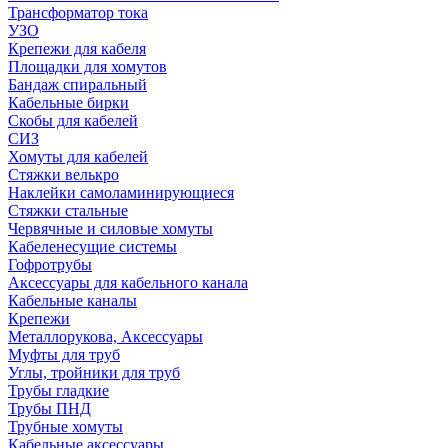
Трансформатор тока
УЗО
Крепежи для кабеля
Площадки для хомутов
Бандаж спиральный
Кабельные бирки
Cкобы для кабелей
СИЗ
Хомуты для кабелей
Стяжки велькро
Наклейки самоламинирующиеся
Стяжки стальные
Червячные и силовые хомуты
Кабеленесущие системы
Гофротрубы
Аксессуары для кабельного канала
Кабельные каналы
Крепежи
Металлорукова, Аксессуары
Муфты для труб
Углы, тройники для труб
Трубы гладкие
Трубы ПНД
Трубные хомуты
Кабельные аксессуары