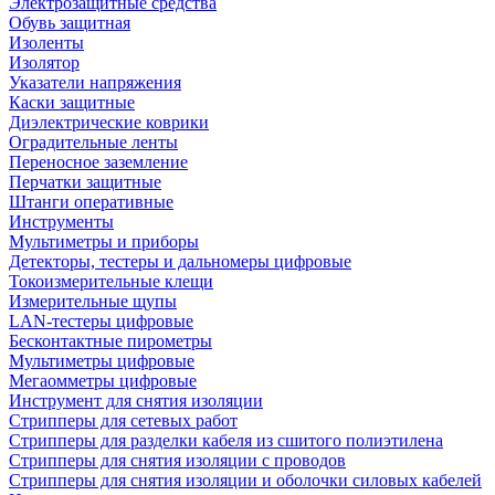
Электрозащитные средства
Обувь защитная
Изоленты
Изолятор
Указатели напряжения
Каски защитные
Диэлектрические коврики
Оградительные ленты
Переносное заземление
Перчатки защитные
Штанги оперативные
Инструменты
Мультиметры и приборы
Детекторы, тестеры и дальномеры цифровые
Токоизмерительные клещи
Измерительные щупы
LAN-тестеры цифровые
Бесконтактные пирометры
Мультиметры цифровые
Мегаомметры цифровые
Инструмент для снятия изоляции
Стрипперы для сетевых работ
Стрипперы для разделки кабеля из сшитого полиэтилена
Cтрипперы для снятия изоляции с проводов
Стрипперы для снятия изоляции и оболочки силовых кабелей