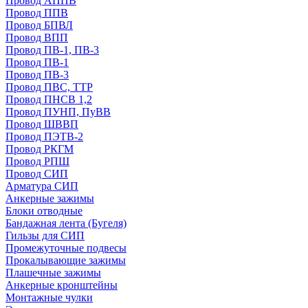
Провод АППВ
Провод ППВ
Провод БПВЛ
Провод ВПП
Провод ПВ-1, ПВ-3
Провод ПВ-1
Провод ПВ-3
Провод ПВС, ТТР
Провод ПНСВ 1,2
Провод ПУНП, ПуВВ
Провод ШВВП
Провод ПЭТВ-2
Провод РКГМ
Провод РПШ
Провод СИП
Арматура СИП
Анкерные зажимы
Блоки отводные
Бандажная лента (Бугеля)
Гильзы для СИП
Промежуточные подвесы
Прокалывающие зажимы
Плашечные зажимы
Анкерные кронштейны
Монтажные чулки