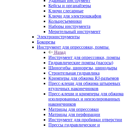
Ударный инструмент
Кейсы и органайзеры
Ключи слесарные
Ключи для электрошкафов
Кольцесъемники
Наборы инструмента
Мерительный инструмент
Электроинструменты
Бокорезы
Инструмент для опрессовки, помпы
Назад
Инструмент для опрессовки, помпы
Гидравлические помпы (насосы)
Шиногибы, шинорезы, шинодыры
Строительная гидравлика
Кримперы для обжима RJ-разъемов
Пресс-клещи для обжима штыревых
втулочных наконечников
Пресс-клещи и кримперы для обжима
изолированных и неизолированных
наконечников
Матрицы для опрессовки
Матрицы для перфорации
Инструмент для пробивки отверстии
Прессы гидравлические и