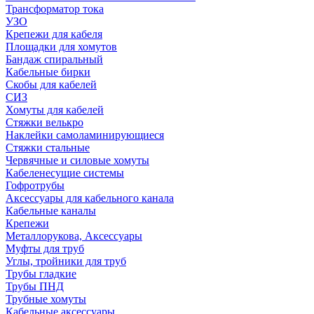
Трансформатор тока
УЗО
Крепежи для кабеля
Площадки для хомутов
Бандаж спиральный
Кабельные бирки
Cкобы для кабелей
СИЗ
Хомуты для кабелей
Стяжки велькро
Наклейки самоламинирующиеся
Стяжки стальные
Червячные и силовые хомуты
Кабеленесущие системы
Гофротрубы
Аксессуары для кабельного канала
Кабельные каналы
Крепежи
Металлорукова, Аксессуары
Муфты для труб
Углы, тройники для труб
Трубы гладкие
Трубы ПНД
Трубные хомуты
Кабельные аксессуары