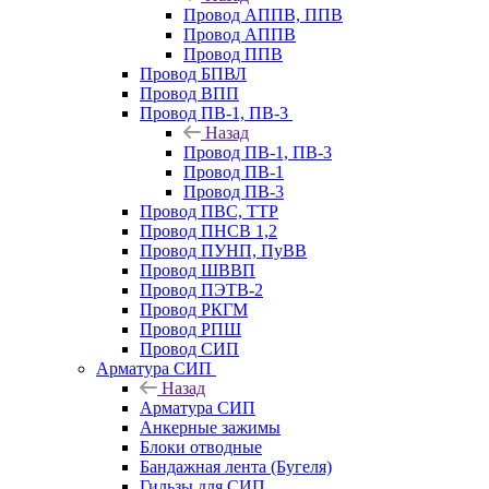
Провод АППВ, ППВ
Провод АППВ
Провод ППВ
Провод БПВЛ
Провод ВПП
Провод ПВ-1, ПВ-3
Назад
Провод ПВ-1, ПВ-3
Провод ПВ-1
Провод ПВ-3
Провод ПВС, ТТР
Провод ПНСВ 1,2
Провод ПУНП, ПуВВ
Провод ШВВП
Провод ПЭТВ-2
Провод РКГМ
Провод РПШ
Провод СИП
Арматура СИП
Назад
Арматура СИП
Анкерные зажимы
Блоки отводные
Бандажная лента (Бугеля)
Гильзы для СИП