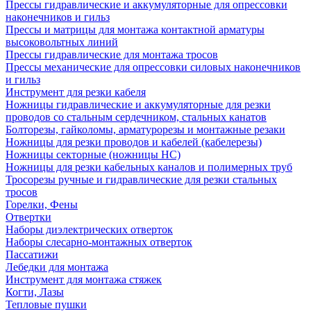
Прессы гидравлические и аккумуляторные для опрессовки
наконечников и гильз
Прессы и матрицы для монтажа контактной арматуры
высоковольтных линий
Прессы гидравлические для монтажа тросов
Прессы механические для опрессовки силовых наконечников
и гильз
Инструмент для резки кабеля
Ножницы гидравлические и аккумуляторные для резки
проводов со стальным сердечником, стальных канатов
Болторезы, гайколомы, арматурорезы и монтажные резаки
Ножницы для резки проводов и кабелей (кабелерезы)
Ножницы секторные (ножницы НС)
Ножницы для резки кабельных каналов и полимерных труб
Тросорезы ручные и гидравлические для резки стальных
тросов
Горелки, Фены
Отвертки
Наборы диэлектрических отверток
Наборы слесарно-монтажных отверток
Пассатижи
Лебедки для монтажа
Инструмент для монтажа стяжек
Когти, Лазы
Тепловые пушки