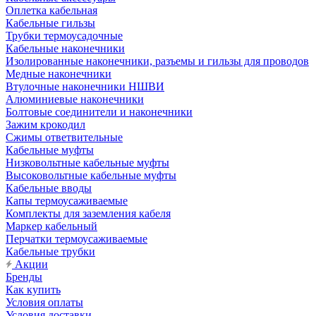
Оплетка кабельная
Кабельные гильзы
Трубки термоусадочные
Кабельные наконечники
Изолированные наконечники, разъемы и гильзы для проводов
Медные наконечники
Втулочные наконечники НШВИ
Алюминиевые наконечники
Болтовые соединители и наконечники
Зажим крокодил
Сжимы ответвительные
Кабельные муфты
Низковольтные кабельные муфты
Высоковольтные кабельные муфты
Кабельные вводы
Капы термоусаживаемые
Комплекты для заземления кабеля
Маркер кабельный
Перчатки термоусаживаемые
Кабельные трубки
Акции
Бренды
Как купить
Условия оплаты
Условия доставки