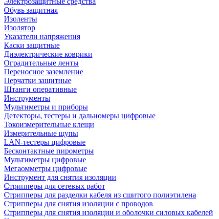
Электрозащитные средства
Обувь защитная
Изоленты
Изолятор
Указатели напряжения
Каски защитные
Диэлектрические коврики
Оградительные ленты
Переносное заземление
Перчатки защитные
Штанги оперативные
Инструменты
Мультиметры и приборы
Детекторы, тестеры и дальномеры цифровые
Токоизмерительные клещи
Измерительные щупы
LAN-тестеры цифровые
Бесконтактные пирометры
Мультиметры цифровые
Мегаомметры цифровые
Инструмент для снятия изоляции
Стрипперы для сетевых работ
Стрипперы для разделки кабеля из сшитого полиэтилена
Cтрипперы для снятия изоляции с проводов
Стрипперы для снятия изоляции и оболочки силовых кабелей