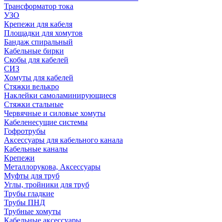
Трансформатор тока
УЗО
Крепежи для кабеля
Площадки для хомутов
Бандаж спиральный
Кабельные бирки
Cкобы для кабелей
СИЗ
Хомуты для кабелей
Стяжки велькро
Наклейки самоламинирующиеся
Стяжки стальные
Червячные и силовые хомуты
Кабеленесущие системы
Гофротрубы
Аксессуары для кабельного канала
Кабельные каналы
Крепежи
Металлорукова, Аксессуары
Муфты для труб
Углы, тройники для труб
Трубы гладкие
Трубы ПНД
Трубные хомуты
Кабельные аксессуары