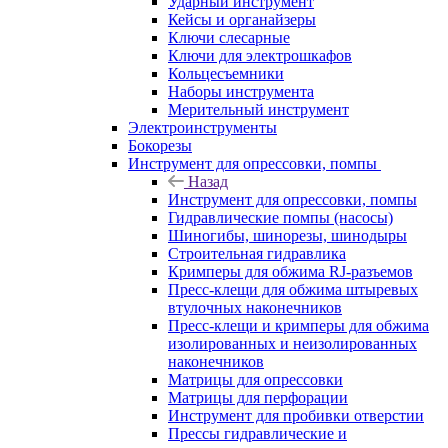
Ударный инструмент
Кейсы и органайзеры
Ключи слесарные
Ключи для электрошкафов
Кольцесъемники
Наборы инструмента
Мерительный инструмент
Электроинструменты
Бокорезы
Инструмент для опрессовки, помпы
Назад
Инструмент для опрессовки, помпы
Гидравлические помпы (насосы)
Шиногибы, шинорезы, шинодыры
Строительная гидравлика
Кримперы для обжима RJ-разъемов
Пресс-клещи для обжима штыревых
втулочных наконечников
Пресс-клещи и кримперы для обжима
изолированных и неизолированных
наконечников
Матрицы для опрессовки
Матрицы для перфорации
Инструмент для пробивки отверстии
Прессы гидравлические и