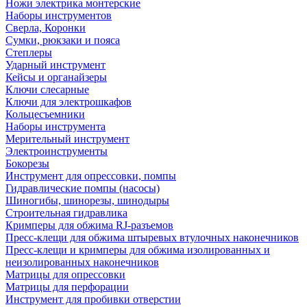
Ножи электрика монтерские
Наборы инструментов
Сверла, Коронки
Сумки, рюкзаки и пояса
Степлеры
Ударный инструмент
Кейсы и органайзеры
Ключи слесарные
Ключи для электрошкафов
Кольцесъемники
Наборы инструмента
Мерительный инструмент
Электроинструменты
Бокорезы
Инструмент для опрессовки, помпы
Гидравлические помпы (насосы)
Шиногибы, шинорезы, шинодыры
Строительная гидравлика
Кримперы для обжима RJ-разъемов
Пресс-клещи для обжима штыревых втулочных наконечников
Пресс-клещи и кримперы для обжима изолированных и
неизолированных наконечников
Матрицы для опрессовки
Матрицы для перфорации
Инструмент для пробивки отверстии