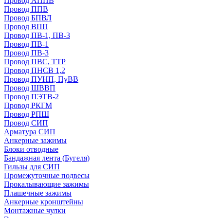
Провод АППВ
Провод ППВ
Провод БПВЛ
Провод ВПП
Провод ПВ-1, ПВ-3
Провод ПВ-1
Провод ПВ-3
Провод ПВС, ТТР
Провод ПНСВ 1,2
Провод ПУНП, ПуВВ
Провод ШВВП
Провод ПЭТВ-2
Провод РКГМ
Провод РПШ
Провод СИП
Арматура СИП
Анкерные зажимы
Блоки отводные
Бандажная лента (Бугеля)
Гильзы для СИП
Промежуточные подвесы
Прокалывающие зажимы
Плашечные зажимы
Анкерные кронштейны
Монтажные чулки