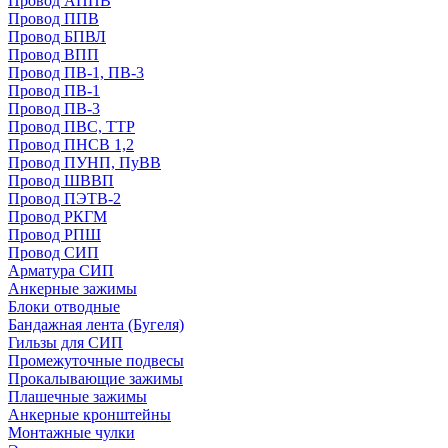
Провод АППВ
Провод ППВ
Провод БПВЛ
Провод ВПП
Провод ПВ-1, ПВ-3
Провод ПВ-1
Провод ПВ-3
Провод ПВС, ТТР
Провод ПНСВ 1,2
Провод ПУНП, ПуВВ
Провод ШВВП
Провод ПЭТВ-2
Провод РКГМ
Провод РПШ
Провод СИП
Арматура СИП
Анкерные зажимы
Блоки отводные
Бандажная лента (Бугеля)
Гильзы для СИП
Промежуточные подвесы
Прокалывающие зажимы
Плашечные зажимы
Анкерные кронштейны
Монтажные чулки