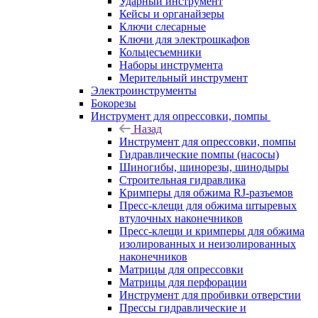
Ударный инструмент
Кейсы и органайзеры
Ключи слесарные
Ключи для электрошкафов
Кольцесъемники
Наборы инструмента
Мерительный инструмент
Электроинструменты
Бокорезы
Инструмент для опрессовки, помпы
Назад
Инструмент для опрессовки, помпы
Гидравлические помпы (насосы)
Шиногибы, шинорезы, шинодыры
Строительная гидравлика
Кримперы для обжима RJ-разъемов
Пресс-клещи для обжима штыревых
втулочных наконечников
Пресс-клещи и кримперы для обжима
изолированных и неизолированных
наконечников
Матрицы для опрессовки
Матрицы для перфорации
Инструмент для пробивки отверстии
Прессы гидравлические и