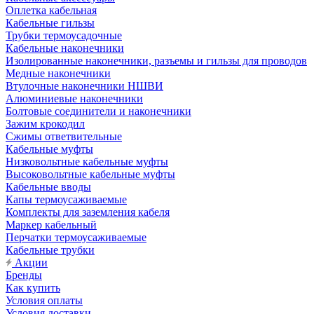
Оплетка кабельная
Кабельные гильзы
Трубки термоусадочные
Кабельные наконечники
Изолированные наконечники, разъемы и гильзы для проводов
Медные наконечники
Втулочные наконечники НШВИ
Алюминиевые наконечники
Болтовые соединители и наконечники
Зажим крокодил
Сжимы ответвительные
Кабельные муфты
Низковольтные кабельные муфты
Высоковольтные кабельные муфты
Кабельные вводы
Капы термоусаживаемые
Комплекты для заземления кабеля
Маркер кабельный
Перчатки термоусаживаемые
Кабельные трубки
Акции
Бренды
Как купить
Условия оплаты
Условия доставки