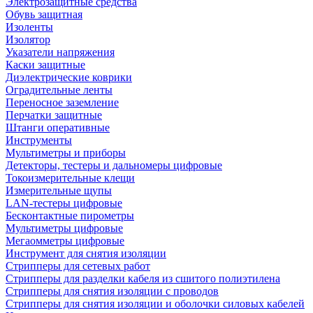
Электрозащитные средства
Обувь защитная
Изоленты
Изолятор
Указатели напряжения
Каски защитные
Диэлектрические коврики
Оградительные ленты
Переносное заземление
Перчатки защитные
Штанги оперативные
Инструменты
Мультиметры и приборы
Детекторы, тестеры и дальномеры цифровые
Токоизмерительные клещи
Измерительные щупы
LAN-тестеры цифровые
Бесконтактные пирометры
Мультиметры цифровые
Мегаомметры цифровые
Инструмент для снятия изоляции
Стрипперы для сетевых работ
Стрипперы для разделки кабеля из сшитого полиэтилена
Cтрипперы для снятия изоляции с проводов
Стрипперы для снятия изоляции и оболочки силовых кабелей