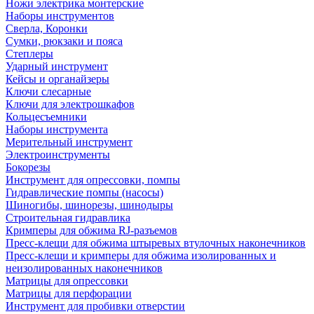
Ножи электрика монтерские
Наборы инструментов
Сверла, Коронки
Сумки, рюкзаки и пояса
Степлеры
Ударный инструмент
Кейсы и органайзеры
Ключи слесарные
Ключи для электрошкафов
Кольцесъемники
Наборы инструмента
Мерительный инструмент
Электроинструменты
Бокорезы
Инструмент для опрессовки, помпы
Гидравлические помпы (насосы)
Шиногибы, шинорезы, шинодыры
Строительная гидравлика
Кримперы для обжима RJ-разъемов
Пресс-клещи для обжима штыревых втулочных наконечников
Пресс-клещи и кримперы для обжима изолированных и
неизолированных наконечников
Матрицы для опрессовки
Матрицы для перфорации
Инструмент для пробивки отверстии