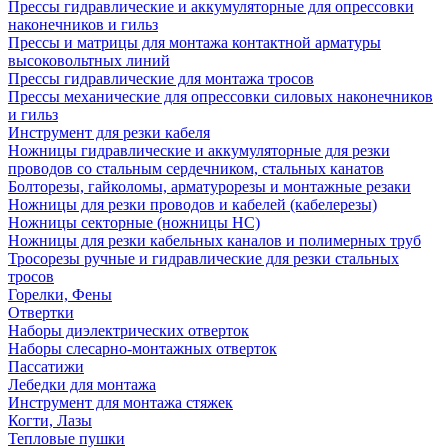
Прессы гидравлические и аккумуляторные для опрессовки
наконечников и гильз
Прессы и матрицы для монтажа контактной арматуры
высоковольтных линий
Прессы гидравлические для монтажа тросов
Прессы механические для опрессовки силовых наконечников
и гильз
Инструмент для резки кабеля
Ножницы гидравлические и аккумуляторные для резки
проводов со стальным сердечником, стальных канатов
Болторезы, гайколомы, арматурорезы и монтажные резаки
Ножницы для резки проводов и кабелей (кабелерезы)
Ножницы секторные (ножницы НС)
Ножницы для резки кабельных каналов и полимерных труб
Тросорезы ручные и гидравлические для резки стальных
тросов
Горелки, Фены
Отвертки
Наборы диэлектрических отверток
Наборы слесарно-монтажных отверток
Пассатижи
Лебедки для монтажа
Инструмент для монтажа стяжек
Когти, Лазы
Тепловые пушки