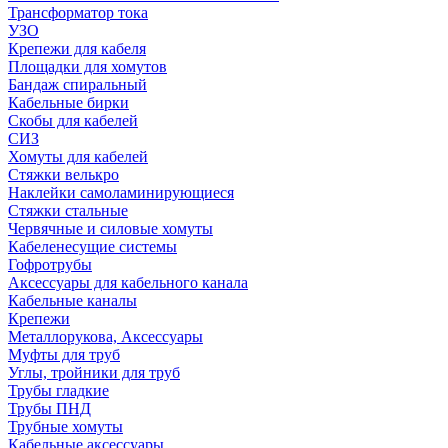
Трансформатор тока
УЗО
Крепежи для кабеля
Площадки для хомутов
Бандаж спиральный
Кабельные бирки
Cкобы для кабелей
СИЗ
Хомуты для кабелей
Стяжки велькро
Наклейки самоламинирующиеся
Стяжки стальные
Червячные и силовые хомуты
Кабеленесущие системы
Гофротрубы
Аксессуары для кабельного канала
Кабельные каналы
Крепежи
Металлорукова, Аксессуары
Муфты для труб
Углы, тройники для труб
Трубы гладкие
Трубы ПНД
Трубные хомуты
Кабельные аксессуары