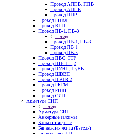
Провод АППВ, ППВ
Провод АППВ
Провод ППВ
Провод БПВЛ
Провод ВПП
Провод ПВ-1, ПВ-3
Назад
Провод ПВ-1, ПВ-3
Провод ПВ-1
Провод ПВ-3
Провод ПВС, ТТР
Провод ПНСВ 1,2
Провод ПУНП, ПуВВ
Провод ШВВП
Провод ПЭТВ-2
Провод РКГМ
Провод РПШ
Провод СИП
Арматура СИП
Назад
Арматура СИП
Анкерные зажимы
Блоки отводные
Бандажная лента (Бугеля)
Гильзы для СИП