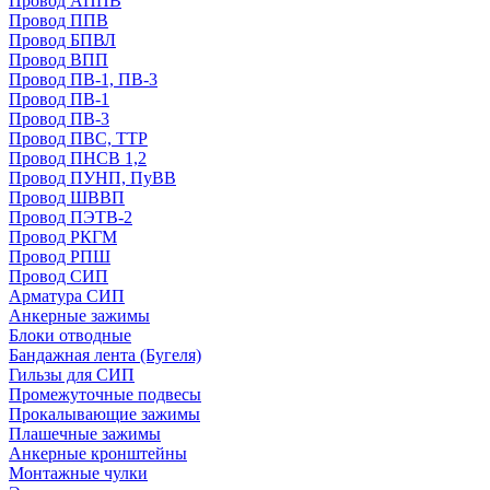
Провод АППВ
Провод ППВ
Провод БПВЛ
Провод ВПП
Провод ПВ-1, ПВ-3
Провод ПВ-1
Провод ПВ-3
Провод ПВС, ТТР
Провод ПНСВ 1,2
Провод ПУНП, ПуВВ
Провод ШВВП
Провод ПЭТВ-2
Провод РКГМ
Провод РПШ
Провод СИП
Арматура СИП
Анкерные зажимы
Блоки отводные
Бандажная лента (Бугеля)
Гильзы для СИП
Промежуточные подвесы
Прокалывающие зажимы
Плашечные зажимы
Анкерные кронштейны
Монтажные чулки