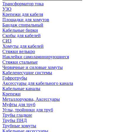
Трансформатор тока
УЗО
Крепежи для кабеля
Площадки для хомутов
Бандаж спиральный
Кабельные бирки
Cкобы для кабелей
СИЗ
Хомуты для кабелей
Стяжки велькро
Наклейки самоламинирующиеся
Стяжки стальные
Червячные и силовые хомуты
Кабеленесущие системы
Гофротрубы
Аксессуары для кабельного канала
Кабельные каналы
Крепежи
Металлорукова, Аксессуары
Муфты для труб
Углы, тройники для труб
Трубы гладкие
Трубы ПНД
Трубные хомуты
Кабельные аксессуары