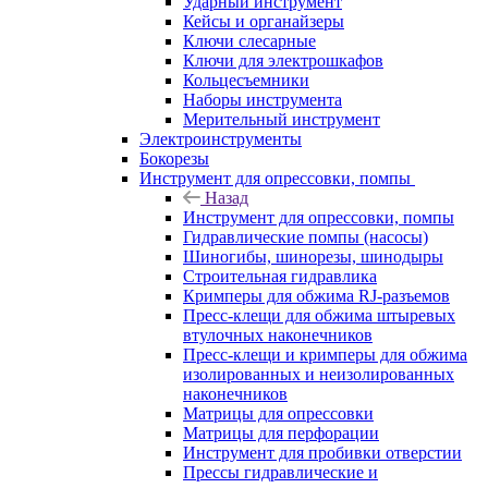
Ударный инструмент
Кейсы и органайзеры
Ключи слесарные
Ключи для электрошкафов
Кольцесъемники
Наборы инструмента
Мерительный инструмент
Электроинструменты
Бокорезы
Инструмент для опрессовки, помпы
Назад
Инструмент для опрессовки, помпы
Гидравлические помпы (насосы)
Шиногибы, шинорезы, шинодыры
Строительная гидравлика
Кримперы для обжима RJ-разъемов
Пресс-клещи для обжима штыревых
втулочных наконечников
Пресс-клещи и кримперы для обжима
изолированных и неизолированных
наконечников
Матрицы для опрессовки
Матрицы для перфорации
Инструмент для пробивки отверстии
Прессы гидравлические и