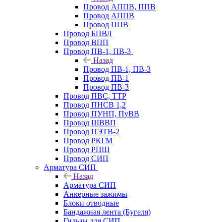
Провод АППВ, ППВ
Провод АППВ
Провод ППВ
Провод БПВЛ
Провод ВПП
Провод ПВ-1, ПВ-3
Назад
Провод ПВ-1, ПВ-3
Провод ПВ-1
Провод ПВ-3
Провод ПВС, ТТР
Провод ПНСВ 1,2
Провод ПУНП, ПуВВ
Провод ШВВП
Провод ПЭТВ-2
Провод РКГМ
Провод РПШ
Провод СИП
Арматура СИП
Назад
Арматура СИП
Анкерные зажимы
Блоки отводные
Бандажная лента (Бугеля)
Гильзы для СИП