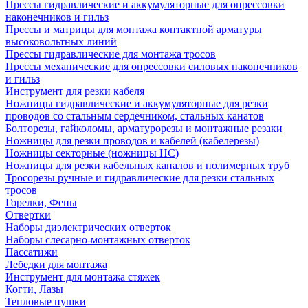
Прессы гидравлические и аккумуляторные для опрессовки
наконечников и гильз
Прессы и матрицы для монтажа контактной арматуры
высоковольтных линий
Прессы гидравлические для монтажа тросов
Прессы механические для опрессовки силовых наконечников
и гильз
Инструмент для резки кабеля
Ножницы гидравлические и аккумуляторные для резки
проводов со стальным сердечником, стальных канатов
Болторезы, гайколомы, арматурорезы и монтажные резаки
Ножницы для резки проводов и кабелей (кабелерезы)
Ножницы секторные (ножницы НС)
Ножницы для резки кабельных каналов и полимерных труб
Тросорезы ручные и гидравлические для резки стальных
тросов
Горелки, Фены
Отвертки
Наборы диэлектрических отверток
Наборы слесарно-монтажных отверток
Пассатижи
Лебедки для монтажа
Инструмент для монтажа стяжек
Когти, Лазы
Тепловые пушки