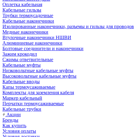
Оплетка кабельная
Кабельные гильзы
Трубки термоусадочные
Кабельные наконечники
Изолированные наконечники, разъемы и гильзы для проводов
Медные наконечники
Втулочные наконечники НШВИ
Алюминиевые наконечники
Болтовые соединители и наконечники
Зажим крокодил
Сжимы ответвительные
Кабельные муфты
Низковольтные кабельные муфты
Высоковольтные кабельные муфты
Кабельные вводы
Капы термоусаживаемые
Комплекты для заземления кабеля
Маркер кабельный
Перчатки термоусаживаемые
Кабельные трубки
Акции
Бренды
Как купить
Условия оплаты
Условия доставки