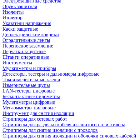
Электрозащитные средства
Обувь защитная
Изоленты
Изолятор
Указатели напряжения
Каски защитные
Диэлектрические коврики
Оградительные ленты
Переносное заземление
Перчатки защитные
Штанги оперативные
Инструменты
Мультиметры и приборы
Детекторы, тестеры и дальномеры цифровые
Токоизмерительные клещи
Измерительные щупы
LAN-тестеры цифровые
Бесконтактные пирометры
Мультиметры цифровые
Мегаомметры цифровые
Инструмент для снятия изоляции
Стрипперы для сетевых работ
Стрипперы для разделки кабеля из сшитого полиэтилена
Cтрипперы для снятия изоляции с проводов
Стрипперы для снятия изоляции и оболочки силовых кабелей