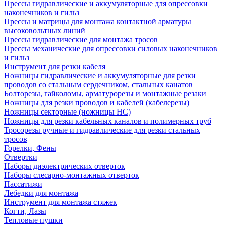
Прессы гидравлические и аккумуляторные для опрессовки
наконечников и гильз
Прессы и матрицы для монтажа контактной арматуры
высоковольтных линий
Прессы гидравлические для монтажа тросов
Прессы механические для опрессовки силовых наконечников
и гильз
Инструмент для резки кабеля
Ножницы гидравлические и аккумуляторные для резки
проводов со стальным сердечником, стальных канатов
Болторезы, гайколомы, арматурорезы и монтажные резаки
Ножницы для резки проводов и кабелей (кабелерезы)
Ножницы секторные (ножницы НС)
Ножницы для резки кабельных каналов и полимерных труб
Тросорезы ручные и гидравлические для резки стальных
тросов
Горелки, Фены
Отвертки
Наборы диэлектрических отверток
Наборы слесарно-монтажных отверток
Пассатижи
Лебедки для монтажа
Инструмент для монтажа стяжек
Когти, Лазы
Тепловые пушки