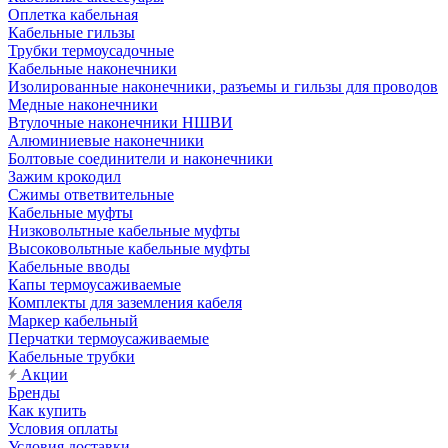
Оплетка кабельная
Кабельные гильзы
Трубки термоусадочные
Кабельные наконечники
Изолированные наконечники, разъемы и гильзы для проводов
Медные наконечники
Втулочные наконечники НШВИ
Алюминиевые наконечники
Болтовые соединители и наконечники
Зажим крокодил
Сжимы ответвительные
Кабельные муфты
Низковольтные кабельные муфты
Высоковольтные кабельные муфты
Кабельные вводы
Капы термоусаживаемые
Комплекты для заземления кабеля
Маркер кабельный
Перчатки термоусаживаемые
Кабельные трубки
Акции
Бренды
Как купить
Условия оплаты
Условия доставки