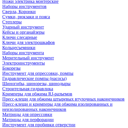
Ножи электрика монтерские
Наборы инструментов
Сверла, Коронки
Сумки, рюкзаки и пояса
Степлеры
Ударный инструмент
Кейсы и органайзеры
Ключи слесарные
Ключи для электрошкафов
Кольцесъемники
Наборы инструмента
Мерительный инструмент
Электроинструменты
Бокорезы
Инструмент для опрессовки, помпы
Гидравлические помпы (насосы)
Шиногибы, шинорезы, шинодыры
Строительная гидравлика
Кримперы для обжима RJ-разъемов
Пресс-клещи для обжима штыревых втулочных наконечников
Пресс-клещи и кримперы для обжима изолированных и
неизолированных наконечников
Матрицы для опрессовки
Матрицы для перфорации
Инструмент для пробивки отверстии