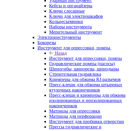
Ударный инструмент
Кейсы и органайзеры
Ключи слесарные
Ключи для электрошкафов
Кольцесъемники
Наборы инструмента
Мерительный инструмент
Электроинструменты
Бокорезы
Инструмент для опрессовки, помпы
Назад
Инструмент для опрессовки, помпы
Гидравлические помпы (насосы)
Шиногибы, шинорезы, шинодыры
Строительная гидравлика
Кримперы для обжима RJ-разъемов
Пресс-клещи для обжима штыревых
втулочных наконечников
Пресс-клещи и кримперы для обжима
изолированных и неизолированных
наконечников
Матрицы для опрессовки
Матрицы для перфорации
Инструмент для пробивки отверстии
Прессы гидравлические и