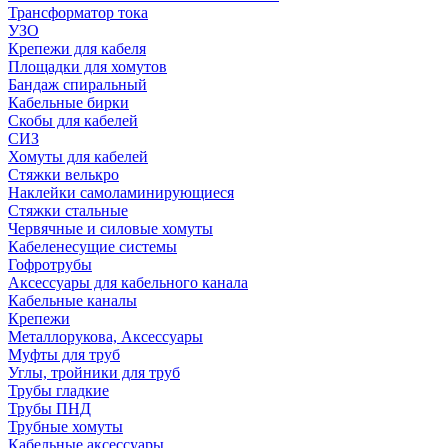
Трансформатор тока
УЗО
Крепежи для кабеля
Площадки для хомутов
Бандаж спиральный
Кабельные бирки
Cкобы для кабелей
СИЗ
Хомуты для кабелей
Стяжки велькро
Наклейки самоламинирующиеся
Стяжки стальные
Червячные и силовые хомуты
Кабеленесущие системы
Гофротрубы
Аксессуары для кабельного канала
Кабельные каналы
Крепежи
Металлорукова, Аксессуары
Муфты для труб
Углы, тройники для труб
Трубы гладкие
Трубы ПНД
Трубные хомуты
Кабельные аксессуары