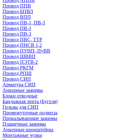
Провод АППВ
Провод ППВ
Провод БПВЛ
Провод ВПП
Провод ПВ-1, ПВ-3
Провод ПВ-1
Провод ПВ-3
Провод ПВС, ТТР
Провод ПНСВ 1,2
Провод ПУНП, ПуВВ
Провод ШВВП
Провод ПЭТВ-2
Провод РКГМ
Провод РПШ
Провод СИП
Арматура СИП
Анкерные зажимы
Блоки отводные
Бандажная лента (Бугеля)
Гильзы для СИП
Промежуточные подвесы
Прокалывающие зажимы
Плашечные зажимы
Анкерные кронштейны
Монтажные чулки