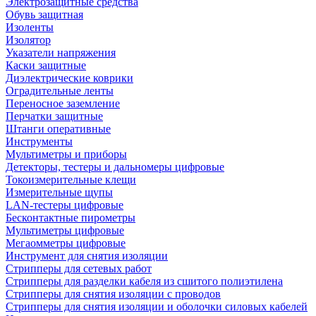
Электрозащитные средства
Обувь защитная
Изоленты
Изолятор
Указатели напряжения
Каски защитные
Диэлектрические коврики
Оградительные ленты
Переносное заземление
Перчатки защитные
Штанги оперативные
Инструменты
Мультиметры и приборы
Детекторы, тестеры и дальномеры цифровые
Токоизмерительные клещи
Измерительные щупы
LAN-тестеры цифровые
Бесконтактные пирометры
Мультиметры цифровые
Мегаомметры цифровые
Инструмент для снятия изоляции
Стрипперы для сетевых работ
Стрипперы для разделки кабеля из сшитого полиэтилена
Cтрипперы для снятия изоляции с проводов
Стрипперы для снятия изоляции и оболочки силовых кабелей