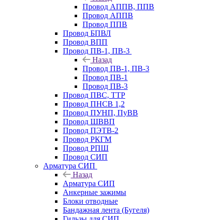
Провод АППВ, ППВ
Провод АППВ
Провод ППВ
Провод БПВЛ
Провод ВПП
Провод ПВ-1, ПВ-3
Назад
Провод ПВ-1, ПВ-3
Провод ПВ-1
Провод ПВ-3
Провод ПВС, ТТР
Провод ПНСВ 1,2
Провод ПУНП, ПуВВ
Провод ШВВП
Провод ПЭТВ-2
Провод РКГМ
Провод РПШ
Провод СИП
Арматура СИП
Назад
Арматура СИП
Анкерные зажимы
Блоки отводные
Бандажная лента (Бугеля)
Гильзы для СИП