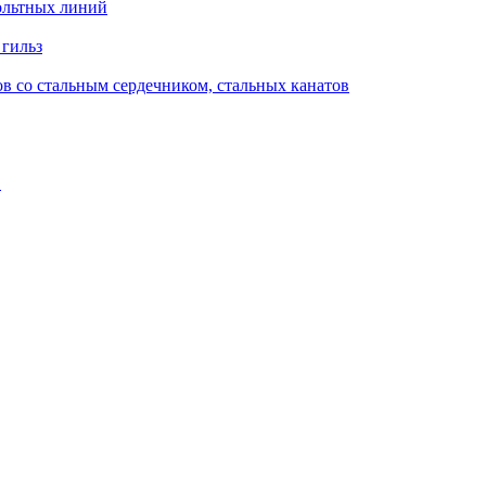
ольтных линий
 гильз
в со стальным сердечником, стальных канатов
в