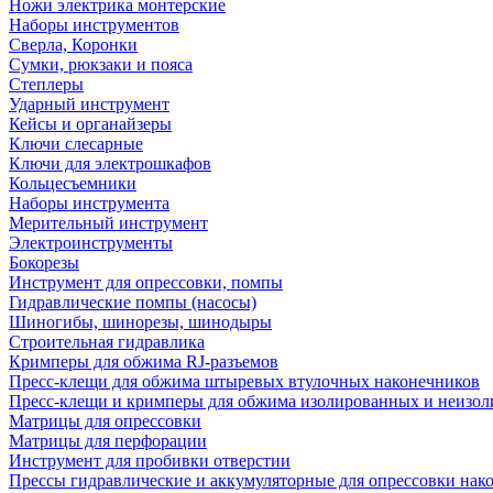
Ножи электрика монтерские
Наборы инструментов
Сверла, Коронки
Сумки, рюкзаки и пояса
Степлеры
Ударный инструмент
Кейсы и органайзеры
Ключи слесарные
Ключи для электрошкафов
Кольцесъемники
Наборы инструмента
Мерительный инструмент
Электроинструменты
Бокорезы
Инструмент для опрессовки, помпы
Гидравлические помпы (насосы)
Шиногибы, шинорезы, шинодыры
Строительная гидравлика
Кримперы для обжима RJ-разъемов
Пресс-клещи для обжима штыревых втулочных наконечников
Пресс-клещи и кримперы для обжима изолированных и неизо
Матрицы для опрессовки
Матрицы для перфорации
Инструмент для пробивки отверстии
Прессы гидравлические и аккумуляторные для опрессовки нако