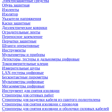
Электрозащитные средства
Обувь защитная
Изоленты
Изолятор
Указатели напряжения
Каски защитные
Диэлектрические коврики
Оградительные ленты
Переносное заземление
Перчатки защитные
Штанги оперативные
Инструменты
Мультиметры и приборы
Детекторы, тестеры и дальномеры цифровые
Токоизмерительные клещи
Измерительные щупы
LAN-тестеры цифровые
Бесконтактные пирометры
Мультиметры цифровые
Мегаомметры цифровые
Инструмент для снятия изоляции
Стрипперы для сетевых работ
Стрипперы для разделки кабеля из сшитого полиэтилена
Cтрипперы для снятия изоляции с проводов
Стрипперы для снятия изоляции и оболочки силовых кабелей