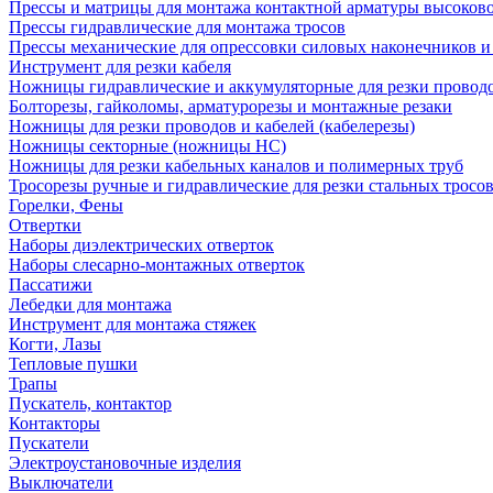
Прессы и матрицы для монтажа контактной арматуры высоков
Прессы гидравлические для монтажа тросов
Прессы механические для опрессовки силовых наконечников и
Инструмент для резки кабеля
Ножницы гидравлические и аккумуляторные для резки проводо
Болторезы, гайколомы, арматурорезы и монтажные резаки
Ножницы для резки проводов и кабелей (кабелерезы)
Ножницы секторные (ножницы НС)
Ножницы для резки кабельных каналов и полимерных труб
Тросорезы ручные и гидравлические для резки стальных тросо
Горелки, Фены
Отвертки
Наборы диэлектрических отверток
Наборы слесарно-монтажных отверток
Пассатижи
Лебедки для монтажа
Инструмент для монтажа стяжек
Когти, Лазы
Тепловые пушки
Трапы
Пускатель, контактор
Контакторы
Пускатели
Электроустановочные изделия
Выключатели