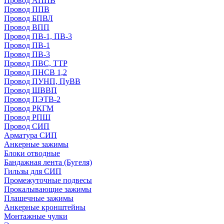
Провод АППВ
Провод ППВ
Провод БПВЛ
Провод ВПП
Провод ПВ-1, ПВ-3
Провод ПВ-1
Провод ПВ-3
Провод ПВС, ТТР
Провод ПНСВ 1,2
Провод ПУНП, ПуВВ
Провод ШВВП
Провод ПЭТВ-2
Провод РКГМ
Провод РПШ
Провод СИП
Арматура СИП
Анкерные зажимы
Блоки отводные
Бандажная лента (Бугеля)
Гильзы для СИП
Промежуточные подвесы
Прокалывающие зажимы
Плашечные зажимы
Анкерные кронштейны
Монтажные чулки