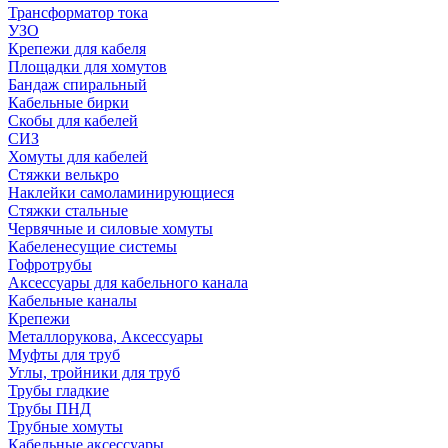
Трансформатор тока
УЗО
Крепежи для кабеля
Площадки для хомутов
Бандаж спиральный
Кабельные бирки
Cкобы для кабелей
СИЗ
Хомуты для кабелей
Стяжки велькро
Наклейки самоламинирующиеся
Стяжки стальные
Червячные и силовые хомуты
Кабеленесущие системы
Гофротрубы
Аксессуары для кабельного канала
Кабельные каналы
Крепежи
Металлорукова, Аксессуары
Муфты для труб
Углы, тройники для труб
Трубы гладкие
Трубы ПНД
Трубные хомуты
Кабельные аксессуары