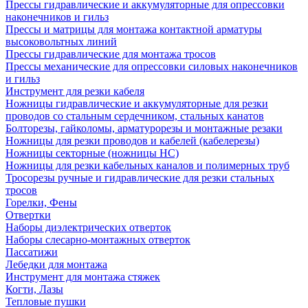
Прессы гидравлические и аккумуляторные для опрессовки
наконечников и гильз
Прессы и матрицы для монтажа контактной арматуры
высоковольтных линий
Прессы гидравлические для монтажа тросов
Прессы механические для опрессовки силовых наконечников
и гильз
Инструмент для резки кабеля
Ножницы гидравлические и аккумуляторные для резки
проводов со стальным сердечником, стальных канатов
Болторезы, гайколомы, арматурорезы и монтажные резаки
Ножницы для резки проводов и кабелей (кабелерезы)
Ножницы секторные (ножницы НС)
Ножницы для резки кабельных каналов и полимерных труб
Тросорезы ручные и гидравлические для резки стальных
тросов
Горелки, Фены
Отвертки
Наборы диэлектрических отверток
Наборы слесарно-монтажных отверток
Пассатижи
Лебедки для монтажа
Инструмент для монтажа стяжек
Когти, Лазы
Тепловые пушки