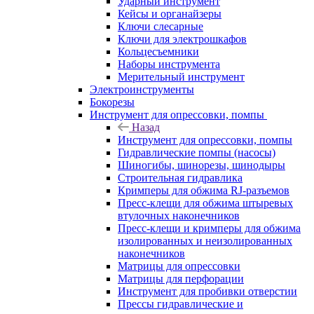
Ударный инструмент
Кейсы и органайзеры
Ключи слесарные
Ключи для электрошкафов
Кольцесъемники
Наборы инструмента
Мерительный инструмент
Электроинструменты
Бокорезы
Инструмент для опрессовки, помпы
Назад
Инструмент для опрессовки, помпы
Гидравлические помпы (насосы)
Шиногибы, шинорезы, шинодыры
Строительная гидравлика
Кримперы для обжима RJ-разъемов
Пресс-клещи для обжима штыревых
втулочных наконечников
Пресс-клещи и кримперы для обжима
изолированных и неизолированных
наконечников
Матрицы для опрессовки
Матрицы для перфорации
Инструмент для пробивки отверстии
Прессы гидравлические и