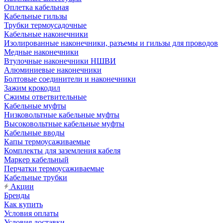
Оплетка кабельная
Кабельные гильзы
Трубки термоусадочные
Кабельные наконечники
Изолированные наконечники, разъемы и гильзы для проводов
Медные наконечники
Втулочные наконечники НШВИ
Алюминиевые наконечники
Болтовые соединители и наконечники
Зажим крокодил
Сжимы ответвительные
Кабельные муфты
Низковольтные кабельные муфты
Высоковольтные кабельные муфты
Кабельные вводы
Капы термоусаживаемые
Комплекты для заземления кабеля
Маркер кабельный
Перчатки термоусаживаемые
Кабельные трубки
Акции
Бренды
Как купить
Условия оплаты
Условия доставки