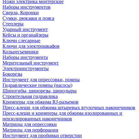
Ножи электрика монтерские
Наборы инструментов
Сверла, Коронки
Сумки, рюкзаки и пояса
Степлеры
Ударный инструмент
Кейсы и органайзеры
Ключи слесарные
Ключи для электрошкафов
Кольцесъемники
Наборы инструмента
Мерительный инструмент
Электроинструменты
Бокорезы
Инструмент для опрессовки, помпы
Гидравлические помпы (насосы)
Шиногибы, шинорезы, шинодыры
Строительная гидравлика
Кримперы для обжима RJ-разъемов
Пресс-клещи для обжима штыревых втулочных наконечников
Пресс-клещи и кримперы для обжима изолированных и
неизолированных наконечников
Матрицы для опрессовки
Матрицы для перфорации
Инструмент для пробивки отверстии