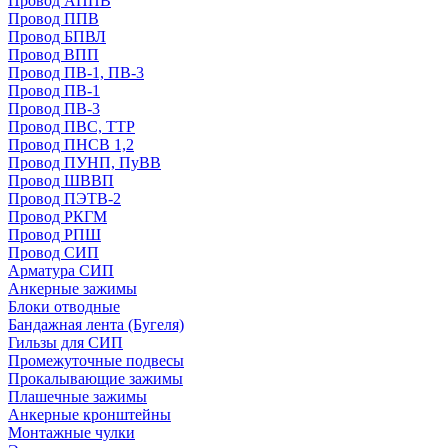
Провод АППВ
Провод ППВ
Провод БПВЛ
Провод ВПП
Провод ПВ-1, ПВ-3
Провод ПВ-1
Провод ПВ-3
Провод ПВС, ТТР
Провод ПНСВ 1,2
Провод ПУНП, ПуВВ
Провод ШВВП
Провод ПЭТВ-2
Провод РКГМ
Провод РПШ
Провод СИП
Арматура СИП
Анкерные зажимы
Блоки отводные
Бандажная лента (Бугеля)
Гильзы для СИП
Промежуточные подвесы
Прокалывающие зажимы
Плашечные зажимы
Анкерные кронштейны
Монтажные чулки