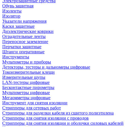
Электрозащитные средства
Обувь защитная
Изоленты
Изолятор
Указатели напряжения
Каски защитные
Диэлектрические коврики
Оградительные ленты
Переносное заземление
Перчатки защитные
Штанги оперативные
Инструменты
Мультиметры и приборы
Детекторы, тестеры и дальномеры цифровые
Токоизмерительные клещи
Измерительные щупы
LAN-тестеры цифровые
Бесконтактные пирометры
Мультиметры цифровые
Мегаомметры цифровые
Инструмент для снятия изоляции
Стрипперы для сетевых работ
Стрипперы для разделки кабеля из сшитого полиэтилена
Cтрипперы для снятия изоляции с проводов
Стрипперы для снятия изоляции и оболочки силовых кабелей