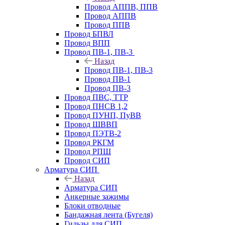
Провод АППВ, ППВ
Провод АППВ
Провод ППВ
Провод БПВЛ
Провод ВПП
Провод ПВ-1, ПВ-3
Назад
Провод ПВ-1, ПВ-3
Провод ПВ-1
Провод ПВ-3
Провод ПВС, ТТР
Провод ПНСВ 1,2
Провод ПУНП, ПуВВ
Провод ШВВП
Провод ПЭТВ-2
Провод РКГМ
Провод РПШ
Провод СИП
Арматура СИП
Назад
Арматура СИП
Анкерные зажимы
Блоки отводные
Бандажная лента (Бугеля)
Гильзы для СИП