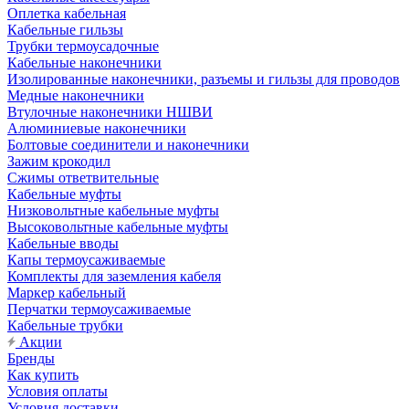
Оплетка кабельная
Кабельные гильзы
Трубки термоусадочные
Кабельные наконечники
Изолированные наконечники, разъемы и гильзы для проводов
Медные наконечники
Втулочные наконечники НШВИ
Алюминиевые наконечники
Болтовые соединители и наконечники
Зажим крокодил
Сжимы ответвительные
Кабельные муфты
Низковольтные кабельные муфты
Высоковольтные кабельные муфты
Кабельные вводы
Капы термоусаживаемые
Комплекты для заземления кабеля
Маркер кабельный
Перчатки термоусаживаемые
Кабельные трубки
Акции
Бренды
Как купить
Условия оплаты
Условия доставки