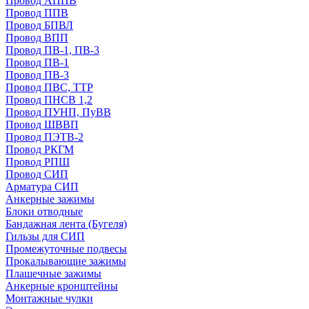
Провод АППВ
Провод ППВ
Провод БПВЛ
Провод ВПП
Провод ПВ-1, ПВ-3
Провод ПВ-1
Провод ПВ-3
Провод ПВС, ТТР
Провод ПНСВ 1,2
Провод ПУНП, ПуВВ
Провод ШВВП
Провод ПЭТВ-2
Провод РКГМ
Провод РПШ
Провод СИП
Арматура СИП
Анкерные зажимы
Блоки отводные
Бандажная лента (Бугеля)
Гильзы для СИП
Промежуточные подвесы
Прокалывающие зажимы
Плашечные зажимы
Анкерные кронштейны
Монтажные чулки