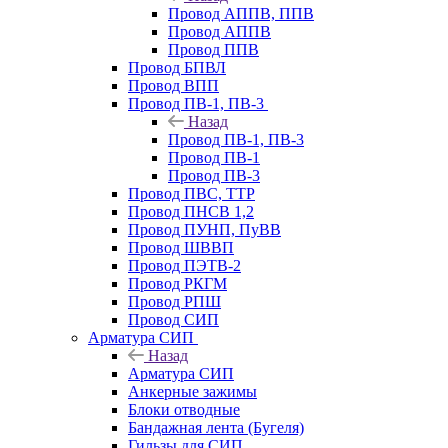
Провод АППВ, ППВ
Провод АППВ
Провод ППВ
Провод БПВЛ
Провод ВПП
Провод ПВ-1, ПВ-3
Назад
Провод ПВ-1, ПВ-3
Провод ПВ-1
Провод ПВ-3
Провод ПВС, ТТР
Провод ПНСВ 1,2
Провод ПУНП, ПуВВ
Провод ШВВП
Провод ПЭТВ-2
Провод РКГМ
Провод РПШ
Провод СИП
Арматура СИП
Назад
Арматура СИП
Анкерные зажимы
Блоки отводные
Бандажная лента (Бугеля)
Гильзы для СИП