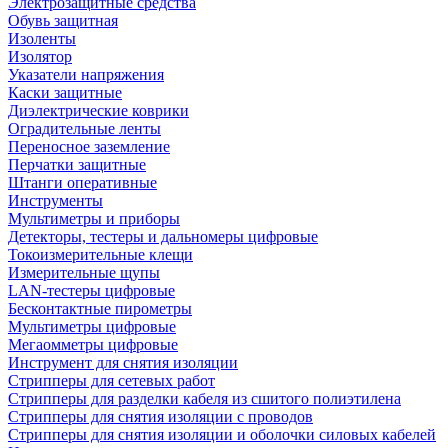
Электрозащитные средства
Обувь защитная
Изоленты
Изолятор
Указатели напряжения
Каски защитные
Диэлектрические коврики
Оградительные ленты
Переносное заземление
Перчатки защитные
Штанги оперативные
Инструменты
Мультиметры и приборы
Детекторы, тестеры и дальномеры цифровые
Токоизмерительные клещи
Измерительные щупы
LAN-тестеры цифровые
Бесконтактные пирометры
Мультиметры цифровые
Мегаомметры цифровые
Инструмент для снятия изоляции
Стрипперы для сетевых работ
Стрипперы для разделки кабеля из сшитого полиэтилена
Cтрипперы для снятия изоляции с проводов
Стрипперы для снятия изоляции и оболочки силовых кабелей