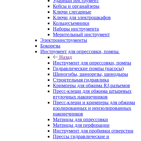
Ударный инструмент
Кейсы и органайзеры
Ключи слесарные
Ключи для электрошкафов
Кольцесъемники
Наборы инструмента
Мерительный инструмент
Электроинструменты
Бокорезы
Инструмент для опрессовки, помпы
Назад
Инструмент для опрессовки, помпы
Гидравлические помпы (насосы)
Шиногибы, шинорезы, шинодыры
Строительная гидравлика
Кримперы для обжима RJ-разъемов
Пресс-клещи для обжима штыревых
втулочных наконечников
Пресс-клещи и кримперы для обжима
изолированных и неизолированных
наконечников
Матрицы для опрессовки
Матрицы для перфорации
Инструмент для пробивки отверстии
Прессы гидравлические и