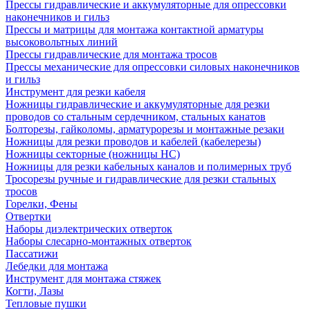
Прессы гидравлические и аккумуляторные для опрессовки
наконечников и гильз
Прессы и матрицы для монтажа контактной арматуры
высоковольтных линий
Прессы гидравлические для монтажа тросов
Прессы механические для опрессовки силовых наконечников
и гильз
Инструмент для резки кабеля
Ножницы гидравлические и аккумуляторные для резки
проводов со стальным сердечником, стальных канатов
Болторезы, гайколомы, арматурорезы и монтажные резаки
Ножницы для резки проводов и кабелей (кабелерезы)
Ножницы секторные (ножницы НС)
Ножницы для резки кабельных каналов и полимерных труб
Тросорезы ручные и гидравлические для резки стальных
тросов
Горелки, Фены
Отвертки
Наборы диэлектрических отверток
Наборы слесарно-монтажных отверток
Пассатижи
Лебедки для монтажа
Инструмент для монтажа стяжек
Когти, Лазы
Тепловые пушки