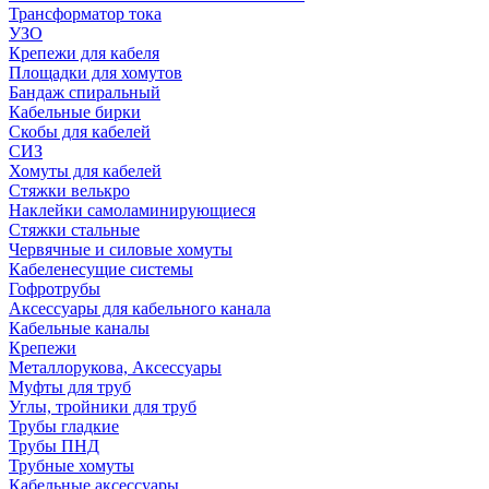
Трансформатор тока
УЗО
Крепежи для кабеля
Площадки для хомутов
Бандаж спиральный
Кабельные бирки
Cкобы для кабелей
СИЗ
Хомуты для кабелей
Стяжки велькро
Наклейки самоламинирующиеся
Стяжки стальные
Червячные и силовые хомуты
Кабеленесущие системы
Гофротрубы
Аксессуары для кабельного канала
Кабельные каналы
Крепежи
Металлорукова, Аксессуары
Муфты для труб
Углы, тройники для труб
Трубы гладкие
Трубы ПНД
Трубные хомуты
Кабельные аксессуары