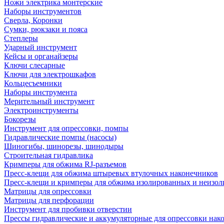
Ножи электрика монтерские
Наборы инструментов
Сверла, Коронки
Сумки, рюкзаки и пояса
Степлеры
Ударный инструмент
Кейсы и органайзеры
Ключи слесарные
Ключи для электрошкафов
Кольцесъемники
Наборы инструмента
Мерительный инструмент
Электроинструменты
Бокорезы
Инструмент для опрессовки, помпы
Гидравлические помпы (насосы)
Шиногибы, шинорезы, шинодыры
Строительная гидравлика
Кримперы для обжима RJ-разъемов
Пресс-клещи для обжима штыревых втулочных наконечников
Пресс-клещи и кримперы для обжима изолированных и неизо
Матрицы для опрессовки
Матрицы для перфорации
Инструмент для пробивки отверстии
Прессы гидравлические и аккумуляторные для опрессовки нако