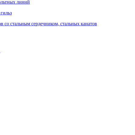
ольтных линий
 гильз
в со стальным сердечником, стальных канатов
в