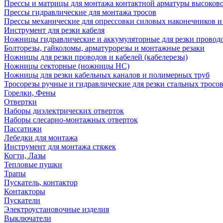
Прессы и матрицы для монтажа контактной арматуры высоков
Прессы гидравлические для монтажа тросов
Прессы механические для опрессовки силовых наконечников и
Инструмент для резки кабеля
Ножницы гидравлические и аккумуляторные для резки проводо
Болторезы, гайколомы, арматурорезы и монтажные резаки
Ножницы для резки проводов и кабелей (кабелерезы)
Ножницы секторные (ножницы НС)
Ножницы для резки кабельных каналов и полимерных труб
Тросорезы ручные и гидравлические для резки стальных тросо
Горелки, Фены
Отвертки
Наборы диэлектрических отверток
Наборы слесарно-монтажных отверток
Пассатижи
Лебедки для монтажа
Инструмент для монтажа стяжек
Когти, Лазы
Тепловые пушки
Трапы
Пускатель, контактор
Контакторы
Пускатели
Электроустановочные изделия
Выключатели