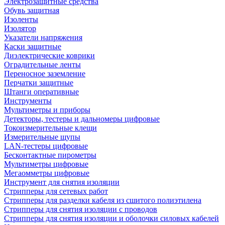
Электрозащитные средства
Обувь защитная
Изоленты
Изолятор
Указатели напряжения
Каски защитные
Диэлектрические коврики
Оградительные ленты
Переносное заземление
Перчатки защитные
Штанги оперативные
Инструменты
Мультиметры и приборы
Детекторы, тестеры и дальномеры цифровые
Токоизмерительные клещи
Измерительные щупы
LAN-тестеры цифровые
Бесконтактные пирометры
Мультиметры цифровые
Мегаомметры цифровые
Инструмент для снятия изоляции
Стрипперы для сетевых работ
Стрипперы для разделки кабеля из сшитого полиэтилена
Cтрипперы для снятия изоляции с проводов
Стрипперы для снятия изоляции и оболочки силовых кабелей