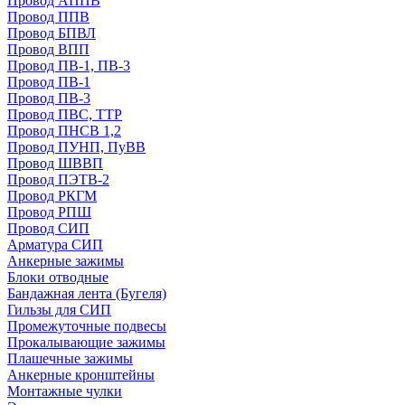
Провод АППВ
Провод ППВ
Провод БПВЛ
Провод ВПП
Провод ПВ-1, ПВ-3
Провод ПВ-1
Провод ПВ-3
Провод ПВС, ТТР
Провод ПНСВ 1,2
Провод ПУНП, ПуВВ
Провод ШВВП
Провод ПЭТВ-2
Провод РКГМ
Провод РПШ
Провод СИП
Арматура СИП
Анкерные зажимы
Блоки отводные
Бандажная лента (Бугеля)
Гильзы для СИП
Промежуточные подвесы
Прокалывающие зажимы
Плашечные зажимы
Анкерные кронштейны
Монтажные чулки