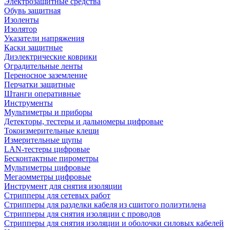
Электрозащитные средства
Обувь защитная
Изоленты
Изолятор
Указатели напряжения
Каски защитные
Диэлектрические коврики
Оградительные ленты
Переносное заземление
Перчатки защитные
Штанги оперативные
Инструменты
Мультиметры и приборы
Детекторы, тестеры и дальномеры цифровые
Токоизмерительные клещи
Измерительные щупы
LAN-тестеры цифровые
Бесконтактные пирометры
Мультиметры цифровые
Мегаомметры цифровые
Инструмент для снятия изоляции
Стрипперы для сетевых работ
Стрипперы для разделки кабеля из сшитого полиэтилена
Cтрипперы для снятия изоляции с проводов
Стрипперы для снятия изоляции и оболочки силовых кабелей