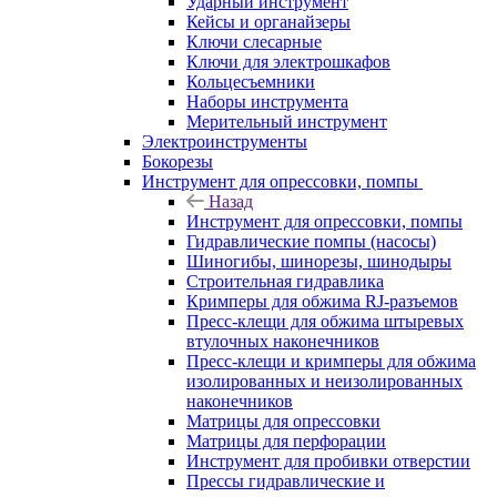
Ударный инструмент
Кейсы и органайзеры
Ключи слесарные
Ключи для электрошкафов
Кольцесъемники
Наборы инструмента
Мерительный инструмент
Электроинструменты
Бокорезы
Инструмент для опрессовки, помпы
Назад
Инструмент для опрессовки, помпы
Гидравлические помпы (насосы)
Шиногибы, шинорезы, шинодыры
Строительная гидравлика
Кримперы для обжима RJ-разъемов
Пресс-клещи для обжима штыревых
втулочных наконечников
Пресс-клещи и кримперы для обжима
изолированных и неизолированных
наконечников
Матрицы для опрессовки
Матрицы для перфорации
Инструмент для пробивки отверстии
Прессы гидравлические и