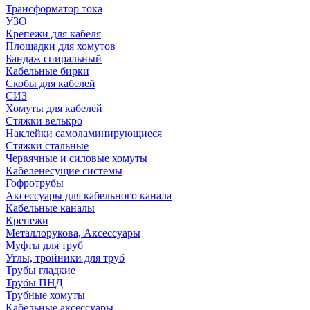
Трансформатор тока
УЗО
Крепежи для кабеля
Площадки для хомутов
Бандаж спиральный
Кабельные бирки
Cкобы для кабелей
СИЗ
Хомуты для кабелей
Стяжки велькро
Наклейки самоламинирующиеся
Стяжки стальные
Червячные и силовые хомуты
Кабеленесущие системы
Гофротрубы
Аксессуары для кабельного канала
Кабельные каналы
Крепежи
Металлорукова, Аксессуары
Муфты для труб
Углы, тройники для труб
Трубы гладкие
Трубы ПНД
Трубные хомуты
Кабельные аксессуары