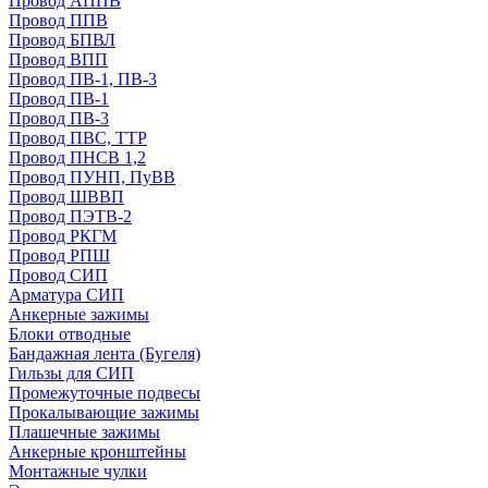
Провод АППВ
Провод ППВ
Провод БПВЛ
Провод ВПП
Провод ПВ-1, ПВ-3
Провод ПВ-1
Провод ПВ-3
Провод ПВС, ТТР
Провод ПНСВ 1,2
Провод ПУНП, ПуВВ
Провод ШВВП
Провод ПЭТВ-2
Провод РКГМ
Провод РПШ
Провод СИП
Арматура СИП
Анкерные зажимы
Блоки отводные
Бандажная лента (Бугеля)
Гильзы для СИП
Промежуточные подвесы
Прокалывающие зажимы
Плашечные зажимы
Анкерные кронштейны
Монтажные чулки