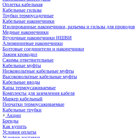
Оплетка кабельная
Кабельные гильзы
Трубки термоусадочные
Кабельные наконечники
Изолированные наконечники, разъемы и гильзы для проводов
Медные наконечники
Втулочные наконечники НШВИ
Алюминиевые наконечники
Болтовые соединители и наконечники
Зажим крокодил
Сжимы ответвительные
Кабельные муфты
Низковольтные кабельные муфты
Высоковольтные кабельные муфты
Кабельные вводы
Капы термоусаживаемые
Комплекты для заземления кабеля
Маркер кабельный
Перчатки термоусаживаемые
Кабельные трубки
Акции
Бренды
Как купить
Условия оплаты
Условия доставки