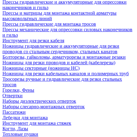
Прессы гидравлические и аккумуляторные для опрессовки
наконечников и гильз
Прессы и матрицы для монтажа контактной арматуры
высоковольтных линий
Прессы гидравлические для монтажа тросов
Прессы механические для опрессовки силовых наконечников
и гильз
Инструмент для резки кабеля
Ножницы гидравлические и аккумуляторные для резки
проводов со стальным сердечником, стальных канатов
Болторезы, гайколомы, арматурорезы и монтажные резаки
Ножницы для резки проводов и кабелей (кабелерезы)
Ножницы секторные (ножницы НС)
Ножницы для резки кабельных каналов и полимерных труб
Тросорезы ручные и гидравлические для резки стальных
тросов
Горелки, Фены
Отвертки
Наборы диэлектрических отверток
Наборы слесарно-монтажных отверток
Пассатижи
Лебедки для монтажа
Инструмент для монтажа стяжек
Когти, Лазы
Тепловые пушки