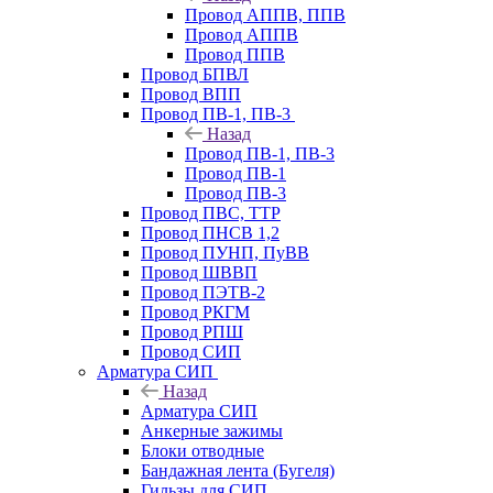
Провод АППВ, ППВ
Провод АППВ
Провод ППВ
Провод БПВЛ
Провод ВПП
Провод ПВ-1, ПВ-3
Назад
Провод ПВ-1, ПВ-3
Провод ПВ-1
Провод ПВ-3
Провод ПВС, ТТР
Провод ПНСВ 1,2
Провод ПУНП, ПуВВ
Провод ШВВП
Провод ПЭТВ-2
Провод РКГМ
Провод РПШ
Провод СИП
Арматура СИП
Назад
Арматура СИП
Анкерные зажимы
Блоки отводные
Бандажная лента (Бугеля)
Гильзы для СИП