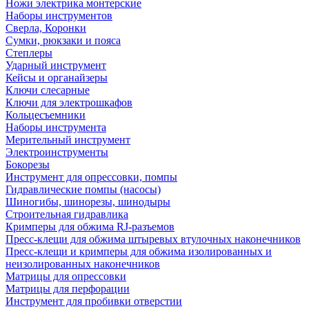
Ножи электрика монтерские
Наборы инструментов
Сверла, Коронки
Сумки, рюкзаки и пояса
Степлеры
Ударный инструмент
Кейсы и органайзеры
Ключи слесарные
Ключи для электрошкафов
Кольцесъемники
Наборы инструмента
Мерительный инструмент
Электроинструменты
Бокорезы
Инструмент для опрессовки, помпы
Гидравлические помпы (насосы)
Шиногибы, шинорезы, шинодыры
Строительная гидравлика
Кримперы для обжима RJ-разъемов
Пресс-клещи для обжима штыревых втулочных наконечников
Пресс-клещи и кримперы для обжима изолированных и
неизолированных наконечников
Матрицы для опрессовки
Матрицы для перфорации
Инструмент для пробивки отверстии