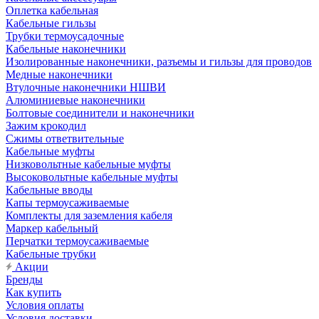
Оплетка кабельная
Кабельные гильзы
Трубки термоусадочные
Кабельные наконечники
Изолированные наконечники, разъемы и гильзы для проводов
Медные наконечники
Втулочные наконечники НШВИ
Алюминиевые наконечники
Болтовые соединители и наконечники
Зажим крокодил
Сжимы ответвительные
Кабельные муфты
Низковольтные кабельные муфты
Высоковольтные кабельные муфты
Кабельные вводы
Капы термоусаживаемые
Комплекты для заземления кабеля
Маркер кабельный
Перчатки термоусаживаемые
Кабельные трубки
Акции
Бренды
Как купить
Условия оплаты
Условия доставки