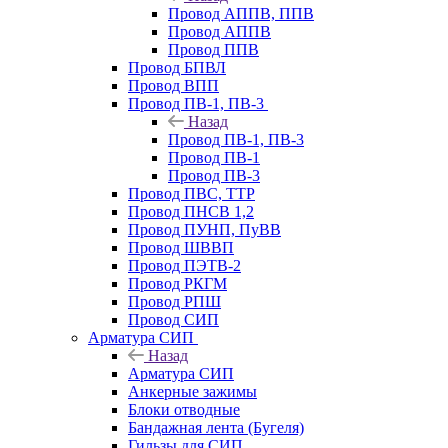
Провод АППВ, ППВ
Провод АППВ
Провод ППВ
Провод БПВЛ
Провод ВПП
Провод ПВ-1, ПВ-3
Назад
Провод ПВ-1, ПВ-3
Провод ПВ-1
Провод ПВ-3
Провод ПВС, ТТР
Провод ПНСВ 1,2
Провод ПУНП, ПуВВ
Провод ШВВП
Провод ПЭТВ-2
Провод РКГМ
Провод РПШ
Провод СИП
Арматура СИП
Назад
Арматура СИП
Анкерные зажимы
Блоки отводные
Бандажная лента (Бугеля)
Гильзы для СИП