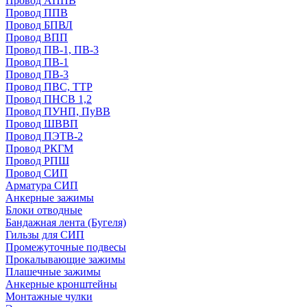
Провод АППВ
Провод ППВ
Провод БПВЛ
Провод ВПП
Провод ПВ-1, ПВ-3
Провод ПВ-1
Провод ПВ-3
Провод ПВС, ТТР
Провод ПНСВ 1,2
Провод ПУНП, ПуВВ
Провод ШВВП
Провод ПЭТВ-2
Провод РКГМ
Провод РПШ
Провод СИП
Арматура СИП
Анкерные зажимы
Блоки отводные
Бандажная лента (Бугеля)
Гильзы для СИП
Промежуточные подвесы
Прокалывающие зажимы
Плашечные зажимы
Анкерные кронштейны
Монтажные чулки