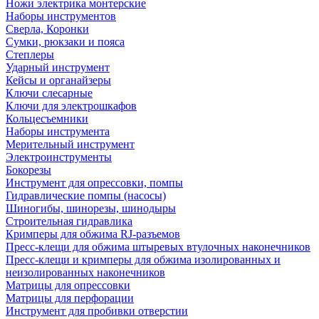
Ножи электрика монтерские
Наборы инструментов
Сверла, Коронки
Сумки, рюкзаки и пояса
Степлеры
Ударный инструмент
Кейсы и органайзеры
Ключи слесарные
Ключи для электрошкафов
Кольцесъемники
Наборы инструмента
Мерительный инструмент
Электроинструменты
Бокорезы
Инструмент для опрессовки, помпы
Гидравлические помпы (насосы)
Шиногибы, шинорезы, шинодыры
Строительная гидравлика
Кримперы для обжима RJ-разъемов
Пресс-клещи для обжима штыревых втулочных наконечников
Пресс-клещи и кримперы для обжима изолированных и
неизолированных наконечников
Матрицы для опрессовки
Матрицы для перфорации
Инструмент для пробивки отверстии