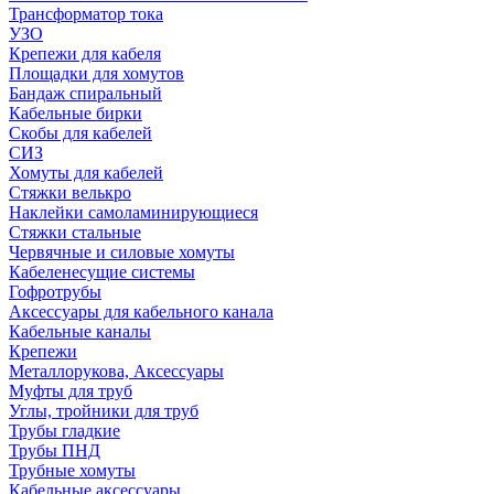
Трансформатор тока
УЗО
Крепежи для кабеля
Площадки для хомутов
Бандаж спиральный
Кабельные бирки
Cкобы для кабелей
СИЗ
Хомуты для кабелей
Стяжки велькро
Наклейки самоламинирующиеся
Стяжки стальные
Червячные и силовые хомуты
Кабеленесущие системы
Гофротрубы
Аксессуары для кабельного канала
Кабельные каналы
Крепежи
Металлорукова, Аксессуары
Муфты для труб
Углы, тройники для труб
Трубы гладкие
Трубы ПНД
Трубные хомуты
Кабельные аксессуары