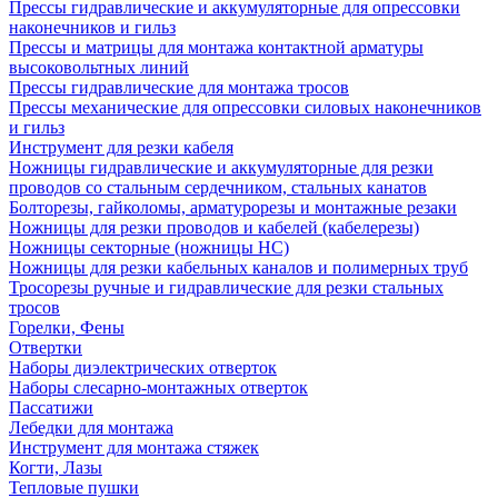
Прессы гидравлические и аккумуляторные для опрессовки
наконечников и гильз
Прессы и матрицы для монтажа контактной арматуры
высоковольтных линий
Прессы гидравлические для монтажа тросов
Прессы механические для опрессовки силовых наконечников
и гильз
Инструмент для резки кабеля
Ножницы гидравлические и аккумуляторные для резки
проводов со стальным сердечником, стальных канатов
Болторезы, гайколомы, арматурорезы и монтажные резаки
Ножницы для резки проводов и кабелей (кабелерезы)
Ножницы секторные (ножницы НС)
Ножницы для резки кабельных каналов и полимерных труб
Тросорезы ручные и гидравлические для резки стальных
тросов
Горелки, Фены
Отвертки
Наборы диэлектрических отверток
Наборы слесарно-монтажных отверток
Пассатижи
Лебедки для монтажа
Инструмент для монтажа стяжек
Когти, Лазы
Тепловые пушки