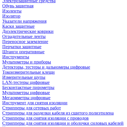
Электрозащитные средства
Обувь защитная
Изоленты
Изолятор
Указатели напряжения
Каски защитные
Диэлектрические коврики
Оградительные ленты
Переносное заземление
Перчатки защитные
Штанги оперативные
Инструменты
Мультиметры и приборы
Детекторы, тестеры и дальномеры цифровые
Токоизмерительные клещи
Измерительные щупы
LAN-тестеры цифровые
Бесконтактные пирометры
Мультиметры цифровые
Мегаомметры цифровые
Инструмент для снятия изоляции
Стрипперы для сетевых работ
Стрипперы для разделки кабеля из сшитого полиэтилена
Cтрипперы для снятия изоляции с проводов
Стрипперы для снятия изоляции и оболочки силовых кабелей