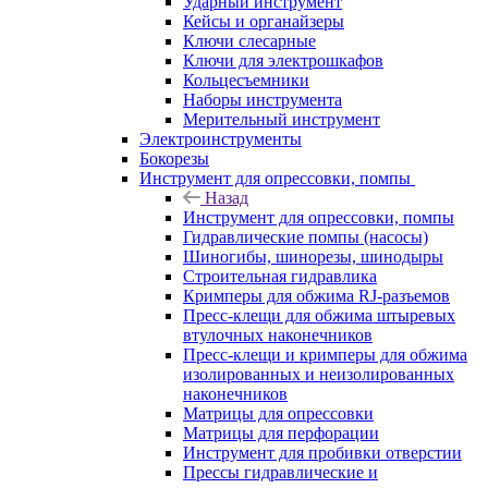
Ударный инструмент
Кейсы и органайзеры
Ключи слесарные
Ключи для электрошкафов
Кольцесъемники
Наборы инструмента
Мерительный инструмент
Электроинструменты
Бокорезы
Инструмент для опрессовки, помпы
Назад
Инструмент для опрессовки, помпы
Гидравлические помпы (насосы)
Шиногибы, шинорезы, шинодыры
Строительная гидравлика
Кримперы для обжима RJ-разъемов
Пресс-клещи для обжима штыревых
втулочных наконечников
Пресс-клещи и кримперы для обжима
изолированных и неизолированных
наконечников
Матрицы для опрессовки
Матрицы для перфорации
Инструмент для пробивки отверстии
Прессы гидравлические и