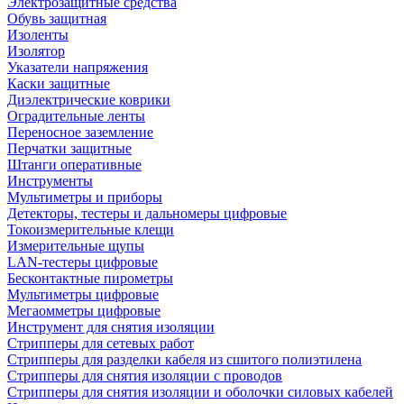
Электрозащитные средства
Обувь защитная
Изоленты
Изолятор
Указатели напряжения
Каски защитные
Диэлектрические коврики
Оградительные ленты
Переносное заземление
Перчатки защитные
Штанги оперативные
Инструменты
Мультиметры и приборы
Детекторы, тестеры и дальномеры цифровые
Токоизмерительные клещи
Измерительные щупы
LAN-тестеры цифровые
Бесконтактные пирометры
Мультиметры цифровые
Мегаомметры цифровые
Инструмент для снятия изоляции
Стрипперы для сетевых работ
Стрипперы для разделки кабеля из сшитого полиэтилена
Cтрипперы для снятия изоляции с проводов
Стрипперы для снятия изоляции и оболочки силовых кабелей