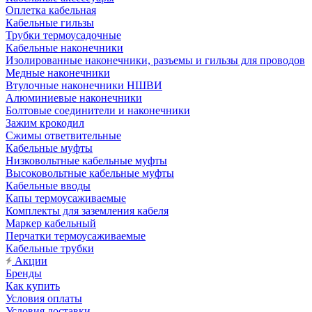
Оплетка кабельная
Кабельные гильзы
Трубки термоусадочные
Кабельные наконечники
Изолированные наконечники, разъемы и гильзы для проводов
Медные наконечники
Втулочные наконечники НШВИ
Алюминиевые наконечники
Болтовые соединители и наконечники
Зажим крокодил
Сжимы ответвительные
Кабельные муфты
Низковольтные кабельные муфты
Высоковольтные кабельные муфты
Кабельные вводы
Капы термоусаживаемые
Комплекты для заземления кабеля
Маркер кабельный
Перчатки термоусаживаемые
Кабельные трубки
Акции
Бренды
Как купить
Условия оплаты
Условия доставки