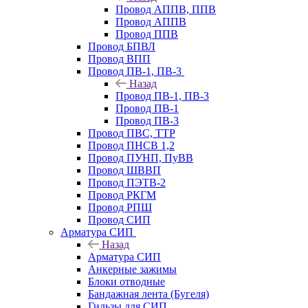
Провод АППВ, ППВ
Провод АППВ
Провод ППВ
Провод БПВЛ
Провод ВПП
Провод ПВ-1, ПВ-3
Назад
Провод ПВ-1, ПВ-3
Провод ПВ-1
Провод ПВ-3
Провод ПВС, ТТР
Провод ПНСВ 1,2
Провод ПУНП, ПуВВ
Провод ШВВП
Провод ПЭТВ-2
Провод РКГМ
Провод РПШ
Провод СИП
Арматура СИП
Назад
Арматура СИП
Анкерные зажимы
Блоки отводные
Бандажная лента (Бугеля)
Гильзы для СИП