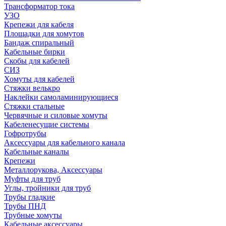
Трансформатор тока
УЗО
Крепежи для кабеля
Площадки для хомутов
Бандаж спиральный
Кабельные бирки
Cкобы для кабелей
СИЗ
Хомуты для кабелей
Стяжки велькро
Наклейки самоламинирующиеся
Стяжки стальные
Червячные и силовые хомуты
Кабеленесущие системы
Гофротрубы
Аксессуары для кабельного канала
Кабельные каналы
Крепежи
Металлорукова, Аксессуары
Муфты для труб
Углы, тройники для труб
Трубы гладкие
Трубы ПНД
Трубные хомуты
Кабельные аксессуары