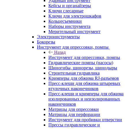
Ударный инструмент
Кейсы и органайзеры
Ключи слесарные
Ключи для электрошкафов
Кольцесъемники
Наборы инструмента
Мерительный инструмент
Электроинструменты
Бокорезы
Инструмент для опрессовки, помпы
Назад
Инструмент для опрессовки, помпы
Гидравлические помпы (насосы)
Шиногибы, шинорезы, шинодыры
Строительная гидравлика
Кримперы для обжима RJ-разъемов
Пресс-клещи для обжима штыревых
втулочных наконечников
Пресс-клещи и кримперы для обжима
изолированных и неизолированных
наконечников
Матрицы для опрессовки
Матрицы для перфорации
Инструмент для пробивки отверстии
Прессы гидравлические и