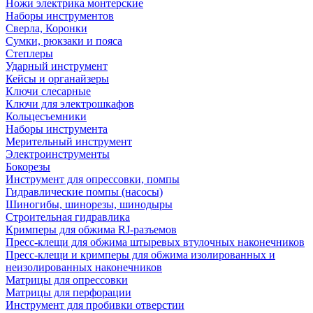
Ножи электрика монтерские
Наборы инструментов
Сверла, Коронки
Сумки, рюкзаки и пояса
Степлеры
Ударный инструмент
Кейсы и органайзеры
Ключи слесарные
Ключи для электрошкафов
Кольцесъемники
Наборы инструмента
Мерительный инструмент
Электроинструменты
Бокорезы
Инструмент для опрессовки, помпы
Гидравлические помпы (насосы)
Шиногибы, шинорезы, шинодыры
Строительная гидравлика
Кримперы для обжима RJ-разъемов
Пресс-клещи для обжима штыревых втулочных наконечников
Пресс-клещи и кримперы для обжима изолированных и
неизолированных наконечников
Матрицы для опрессовки
Матрицы для перфорации
Инструмент для пробивки отверстии