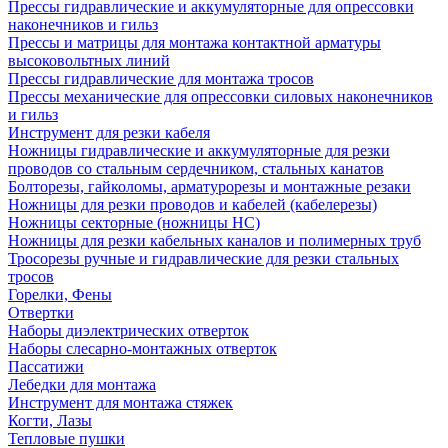
Прессы гидравлические и аккумуляторные для опрессовки
наконечников и гильз
Прессы и матрицы для монтажа контактной арматуры
высоковольтных линий
Прессы гидравлические для монтажа тросов
Прессы механические для опрессовки силовых наконечников
и гильз
Инструмент для резки кабеля
Ножницы гидравлические и аккумуляторные для резки
проводов со стальным сердечником, стальных канатов
Болторезы, гайколомы, арматурорезы и монтажные резаки
Ножницы для резки проводов и кабелей (кабелерезы)
Ножницы секторные (ножницы НС)
Ножницы для резки кабельных каналов и полимерных труб
Тросорезы ручные и гидравлические для резки стальных
тросов
Горелки, Фены
Отвертки
Наборы диэлектрических отверток
Наборы слесарно-монтажных отверток
Пассатижи
Лебедки для монтажа
Инструмент для монтажа стяжек
Когти, Лазы
Тепловые пушки