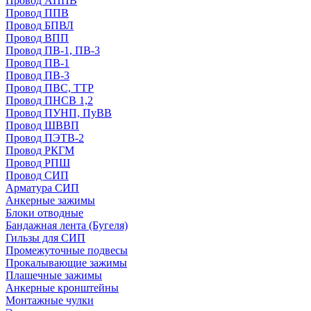
Провод АППВ
Провод ППВ
Провод БПВЛ
Провод ВПП
Провод ПВ-1, ПВ-3
Провод ПВ-1
Провод ПВ-3
Провод ПВС, ТТР
Провод ПНСВ 1,2
Провод ПУНП, ПуВВ
Провод ШВВП
Провод ПЭТВ-2
Провод РКГМ
Провод РПШ
Провод СИП
Арматура СИП
Анкерные зажимы
Блоки отводные
Бандажная лента (Бугеля)
Гильзы для СИП
Промежуточные подвесы
Прокалывающие зажимы
Плашечные зажимы
Анкерные кронштейны
Монтажные чулки