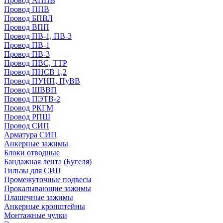
Провод АППВ
Провод ППВ
Провод БПВЛ
Провод ВПП
Провод ПВ-1, ПВ-3
Провод ПВ-1
Провод ПВ-3
Провод ПВС, ТТР
Провод ПНСВ 1,2
Провод ПУНП, ПуВВ
Провод ШВВП
Провод ПЭТВ-2
Провод РКГМ
Провод РПШ
Провод СИП
Арматура СИП
Анкерные зажимы
Блоки отводные
Бандажная лента (Бугеля)
Гильзы для СИП
Промежуточные подвесы
Прокалывающие зажимы
Плашечные зажимы
Анкерные кронштейны
Монтажные чулки