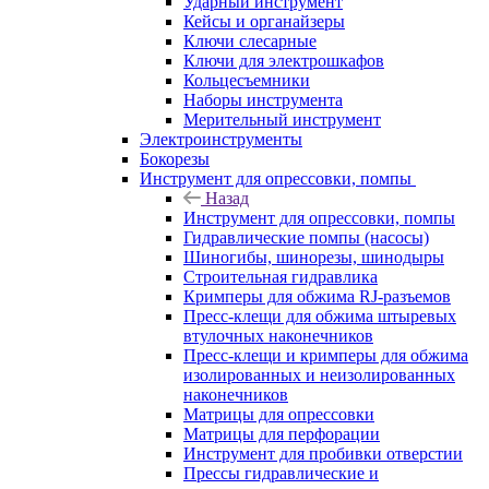
Ударный инструмент
Кейсы и органайзеры
Ключи слесарные
Ключи для электрошкафов
Кольцесъемники
Наборы инструмента
Мерительный инструмент
Электроинструменты
Бокорезы
Инструмент для опрессовки, помпы
Назад
Инструмент для опрессовки, помпы
Гидравлические помпы (насосы)
Шиногибы, шинорезы, шинодыры
Строительная гидравлика
Кримперы для обжима RJ-разъемов
Пресс-клещи для обжима штыревых
втулочных наконечников
Пресс-клещи и кримперы для обжима
изолированных и неизолированных
наконечников
Матрицы для опрессовки
Матрицы для перфорации
Инструмент для пробивки отверстии
Прессы гидравлические и