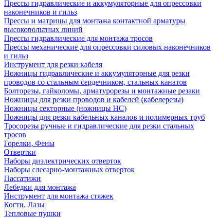
Прессы гидравлические и аккумуляторные для опрессовки
наконечников и гильз
Прессы и матрицы для монтажа контактной арматуры
высоковольтных линий
Прессы гидравлические для монтажа тросов
Прессы механические для опрессовки силовых наконечников
и гильз
Инструмент для резки кабеля
Ножницы гидравлические и аккумуляторные для резки
проводов со стальным сердечником, стальных канатов
Болторезы, гайколомы, арматурорезы и монтажные резаки
Ножницы для резки проводов и кабелей (кабелерезы)
Ножницы секторные (ножницы НС)
Ножницы для резки кабельных каналов и полимерных труб
Тросорезы ручные и гидравлические для резки стальных
тросов
Горелки, Фены
Отвертки
Наборы диэлектрических отверток
Наборы слесарно-монтажных отверток
Пассатижи
Лебедки для монтажа
Инструмент для монтажа стяжек
Когти, Лазы
Тепловые пушки