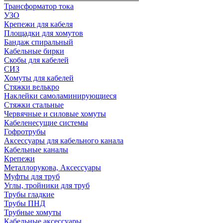
Трансформатор тока
УЗО
Крепежи для кабеля
Площадки для хомутов
Бандаж спиральный
Кабельные бирки
Cкобы для кабелей
СИЗ
Хомуты для кабелей
Стяжки велькро
Наклейки самоламинирующиеся
Стяжки стальные
Червячные и силовые хомуты
Кабеленесущие системы
Гофротрубы
Аксессуары для кабельного канала
Кабельные каналы
Крепежи
Металлорукова, Аксессуары
Муфты для труб
Углы, тройники для труб
Трубы гладкие
Трубы ПНД
Трубные хомуты
Кабельные аксессуары