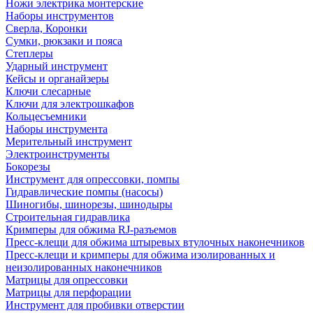
Ножи электрика монтерские
Наборы инструментов
Сверла, Коронки
Сумки, рюкзаки и пояса
Степлеры
Ударный инструмент
Кейсы и органайзеры
Ключи слесарные
Ключи для электрошкафов
Кольцесъемники
Наборы инструмента
Мерительный инструмент
Электроинструменты
Бокорезы
Инструмент для опрессовки, помпы
Гидравлические помпы (насосы)
Шиногибы, шинорезы, шинодыры
Строительная гидравлика
Кримперы для обжима RJ-разъемов
Пресс-клещи для обжима штыревых втулочных наконечников
Пресс-клещи и кримперы для обжима изолированных и
неизолированных наконечников
Матрицы для опрессовки
Матрицы для перфорации
Инструмент для пробивки отверстии