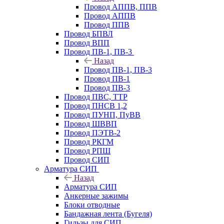
Провод АППВ, ППВ
Провод АППВ
Провод ППВ
Провод БПВЛ
Провод ВПП
Провод ПВ-1, ПВ-3
Назад
Провод ПВ-1, ПВ-3
Провод ПВ-1
Провод ПВ-3
Провод ПВС, ТТР
Провод ПНСВ 1,2
Провод ПУНП, ПуВВ
Провод ШВВП
Провод ПЭТВ-2
Провод РКГМ
Провод РПШ
Провод СИП
Арматура СИП
Назад
Арматура СИП
Анкерные зажимы
Блоки отводные
Бандажная лента (Бугеля)
Гильзы для СИП