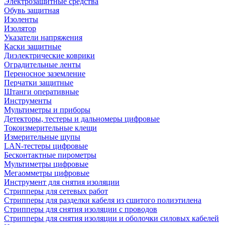
Электрозащитные средства
Обувь защитная
Изоленты
Изолятор
Указатели напряжения
Каски защитные
Диэлектрические коврики
Оградительные ленты
Переносное заземление
Перчатки защитные
Штанги оперативные
Инструменты
Мультиметры и приборы
Детекторы, тестеры и дальномеры цифровые
Токоизмерительные клещи
Измерительные щупы
LAN-тестеры цифровые
Бесконтактные пирометры
Мультиметры цифровые
Мегаомметры цифровые
Инструмент для снятия изоляции
Стрипперы для сетевых работ
Стрипперы для разделки кабеля из сшитого полиэтилена
Cтрипперы для снятия изоляции с проводов
Стрипперы для снятия изоляции и оболочки силовых кабелей