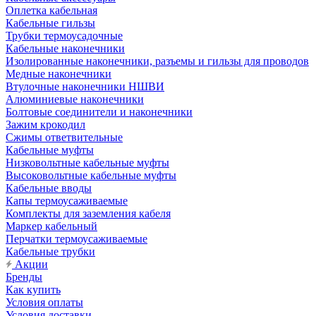
Оплетка кабельная
Кабельные гильзы
Трубки термоусадочные
Кабельные наконечники
Изолированные наконечники, разъемы и гильзы для проводов
Медные наконечники
Втулочные наконечники НШВИ
Алюминиевые наконечники
Болтовые соединители и наконечники
Зажим крокодил
Сжимы ответвительные
Кабельные муфты
Низковольтные кабельные муфты
Высоковольтные кабельные муфты
Кабельные вводы
Капы термоусаживаемые
Комплекты для заземления кабеля
Маркер кабельный
Перчатки термоусаживаемые
Кабельные трубки
Акции
Бренды
Как купить
Условия оплаты
Условия доставки