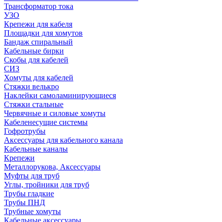
Трансформатор тока
УЗО
Крепежи для кабеля
Площадки для хомутов
Бандаж спиральный
Кабельные бирки
Cкобы для кабелей
СИЗ
Хомуты для кабелей
Стяжки велькро
Наклейки самоламинирующиеся
Стяжки стальные
Червячные и силовые хомуты
Кабеленесущие системы
Гофротрубы
Аксессуары для кабельного канала
Кабельные каналы
Крепежи
Металлорукова, Аксессуары
Муфты для труб
Углы, тройники для труб
Трубы гладкие
Трубы ПНД
Трубные хомуты
Кабельные аксессуары