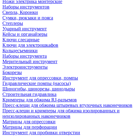
Ножи электрика монтерские
Наборы инструментов
Сверла, Коронки
Сумки, рюкзаки и пояса
Степлеры
Ударный инструмент
Кейсы и органайзеры
Ключи слесарные
Ключи для электрошкафов
Кольцесъемники
Наборы инструмента
Мерительный инструмент
Электроинструменты
Бокорезы
Инструмент для опрессовки, помпы
Гидравлические помпы (насосы)
Шиногибы, шинорезы, шинодыры
Строительная гидравлика
Кримперы для обжима RJ-разъемов
Пресс-клещи для обжима штыревых втулочных наконечников
Пресс-клещи и кримперы для обжима изолированных и
неизолированных наконечников
Матрицы для опрессовки
Матрицы для перфорации
Инструмент для пробивки отверстии