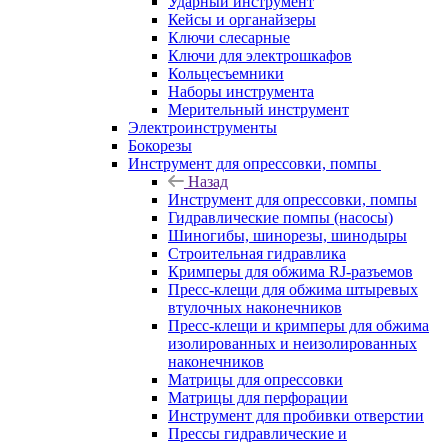
Ударный инструмент
Кейсы и органайзеры
Ключи слесарные
Ключи для электрошкафов
Кольцесъемники
Наборы инструмента
Мерительный инструмент
Электроинструменты
Бокорезы
Инструмент для опрессовки, помпы
Назад
Инструмент для опрессовки, помпы
Гидравлические помпы (насосы)
Шиногибы, шинорезы, шинодыры
Строительная гидравлика
Кримперы для обжима RJ-разъемов
Пресс-клещи для обжима штыревых
втулочных наконечников
Пресс-клещи и кримперы для обжима
изолированных и неизолированных
наконечников
Матрицы для опрессовки
Матрицы для перфорации
Инструмент для пробивки отверстии
Прессы гидравлические и