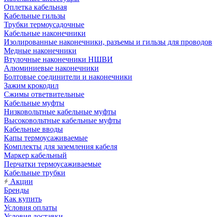
Оплетка кабельная
Кабельные гильзы
Трубки термоусадочные
Кабельные наконечники
Изолированные наконечники, разъемы и гильзы для проводов
Медные наконечники
Втулочные наконечники НШВИ
Алюминиевые наконечники
Болтовые соединители и наконечники
Зажим крокодил
Сжимы ответвительные
Кабельные муфты
Низковольтные кабельные муфты
Высоковольтные кабельные муфты
Кабельные вводы
Капы термоусаживаемые
Комплекты для заземления кабеля
Маркер кабельный
Перчатки термоусаживаемые
Кабельные трубки
Акции
Бренды
Как купить
Условия оплаты
Условия доставки