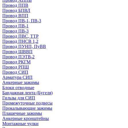
Провод АППВ
Провод ППВ
Провод БПВЛ
Провод ВПП
Провод ПВ-1, ПВ-3
Провод ПВ-1
Провод ПВ-3
Провод ПВС, ТТР
Провод ПНСВ 1,2
Провод ПУНП, ПуВВ
Провод ШВВП
Провод ПЭТВ-2
Провод РКГМ
Провод РПШ
Провод СИП
Арматура СИП
Анкерные зажимы
Блоки отводные
Бандажная лента (Бугеля)
Гильзы для СИП
Промежуточные подвесы
Прокалывающие зажимы
Плашечные зажимы
Анкерные кронштейны
Монтажные чулки