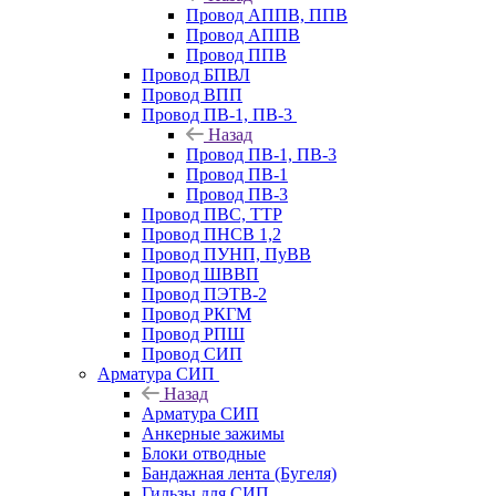
Провод АППВ, ППВ
Провод АППВ
Провод ППВ
Провод БПВЛ
Провод ВПП
Провод ПВ-1, ПВ-3
Назад
Провод ПВ-1, ПВ-3
Провод ПВ-1
Провод ПВ-3
Провод ПВС, ТТР
Провод ПНСВ 1,2
Провод ПУНП, ПуВВ
Провод ШВВП
Провод ПЭТВ-2
Провод РКГМ
Провод РПШ
Провод СИП
Арматура СИП
Назад
Арматура СИП
Анкерные зажимы
Блоки отводные
Бандажная лента (Бугеля)
Гильзы для СИП