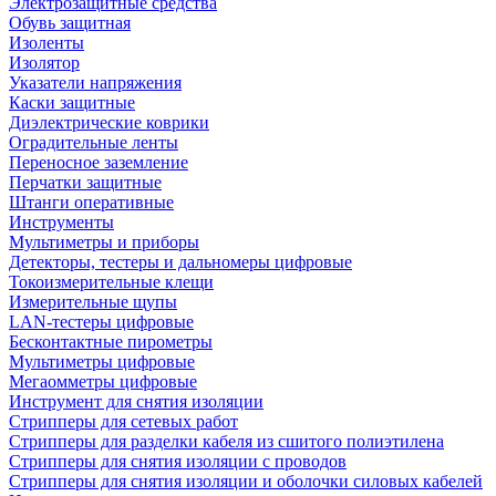
Электрозащитные средства
Обувь защитная
Изоленты
Изолятор
Указатели напряжения
Каски защитные
Диэлектрические коврики
Оградительные ленты
Переносное заземление
Перчатки защитные
Штанги оперативные
Инструменты
Мультиметры и приборы
Детекторы, тестеры и дальномеры цифровые
Токоизмерительные клещи
Измерительные щупы
LAN-тестеры цифровые
Бесконтактные пирометры
Мультиметры цифровые
Мегаомметры цифровые
Инструмент для снятия изоляции
Стрипперы для сетевых работ
Стрипперы для разделки кабеля из сшитого полиэтилена
Cтрипперы для снятия изоляции с проводов
Стрипперы для снятия изоляции и оболочки силовых кабелей