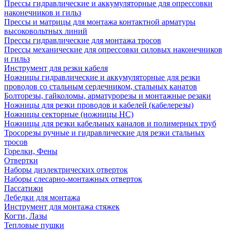
Прессы гидравлические и аккумуляторные для опрессовки
наконечников и гильз
Прессы и матрицы для монтажа контактной арматуры
высоковольтных линий
Прессы гидравлические для монтажа тросов
Прессы механические для опрессовки силовых наконечников
и гильз
Инструмент для резки кабеля
Ножницы гидравлические и аккумуляторные для резки
проводов со стальным сердечником, стальных канатов
Болторезы, гайколомы, арматурорезы и монтажные резаки
Ножницы для резки проводов и кабелей (кабелерезы)
Ножницы секторные (ножницы НС)
Ножницы для резки кабельных каналов и полимерных труб
Тросорезы ручные и гидравлические для резки стальных
тросов
Горелки, Фены
Отвертки
Наборы диэлектрических отверток
Наборы слесарно-монтажных отверток
Пассатижи
Лебедки для монтажа
Инструмент для монтажа стяжек
Когти, Лазы
Тепловые пушки