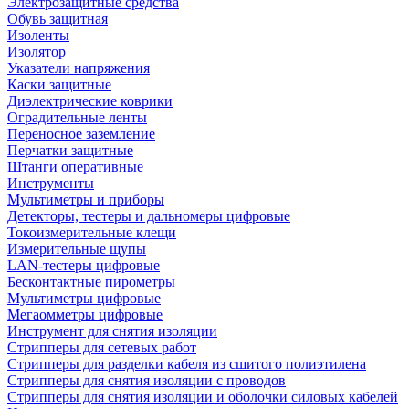
Электрозащитные средства
Обувь защитная
Изоленты
Изолятор
Указатели напряжения
Каски защитные
Диэлектрические коврики
Оградительные ленты
Переносное заземление
Перчатки защитные
Штанги оперативные
Инструменты
Мультиметры и приборы
Детекторы, тестеры и дальномеры цифровые
Токоизмерительные клещи
Измерительные щупы
LAN-тестеры цифровые
Бесконтактные пирометры
Мультиметры цифровые
Мегаомметры цифровые
Инструмент для снятия изоляции
Стрипперы для сетевых работ
Стрипперы для разделки кабеля из сшитого полиэтилена
Cтрипперы для снятия изоляции с проводов
Стрипперы для снятия изоляции и оболочки силовых кабелей