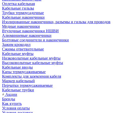
Оплетка кабельная
Кабельные гильзы
Трубки термоусадочные
Кабельные наконечники
Изолированные наконечники, разъемы и гильзы для проводов
Медные наконечники
Втулочные наконечники НШВИ
Алюминиевые наконечники
Болтовые соединители и наконечники
Зажим крокодил
Сжимы ответвительные
Кабельные муфты
Низковольтные кабельные муфты
Высоковольтные кабельные муфты
Кабельные вводы
Капы термоусаживаемые
Комплекты для заземления кабеля
Маркер кабельный
Перчатки термоусаживаемые
Кабельные трубки
Акции
Бренды
Как купить
Условия оплаты
Условия доставки