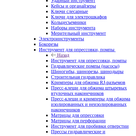
Ударный инструмент
Кейсы и органайзеры
Ключи слесарные
Ключи для электрошкафов
Кольцесъемники
Наборы инструмента
Мерительный инструмент
Электроинструменты
Бокорезы
Инструмент для опрессовки, помпы
Назад
Инструмент для опрессовки, помпы
Гидравлические помпы (насосы)
Шиногибы, шинорезы, шинодыры
Строительная гидравлика
Кримперы для обжима RJ-разъемов
Пресс-клещи для обжима штыревых
втулочных наконечников
Пресс-клещи и кримперы для обжима
изолированных и неизолированных
наконечников
Матрицы для опрессовки
Матрицы для перфорации
Инструмент для пробивки отверстии
Прессы гидравлические и