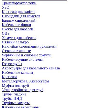
Трансформатор тока
УЗО
Крепежи для кабеля
Площадки для хомутов
Бандаж спиральный
Кабельные бирки
Cкобы для кабелей
СИЗ
Хомуты для кабелей
Стяжки велькро
Наклейки самоламинирующиеся
Стяжки стальные
Червячные и силовые хомуты
Кабеленесущие системы
Гофротрубы
Аксессуары для кабельного канала
Кабельные каналы
Крепежи
Металлорукова, Аксессуары
Муфты для труб
Углы, тройники для труб
Трубы гладкие
Трубы ПНД
Трубные хомуты
Кабельные аксессуары