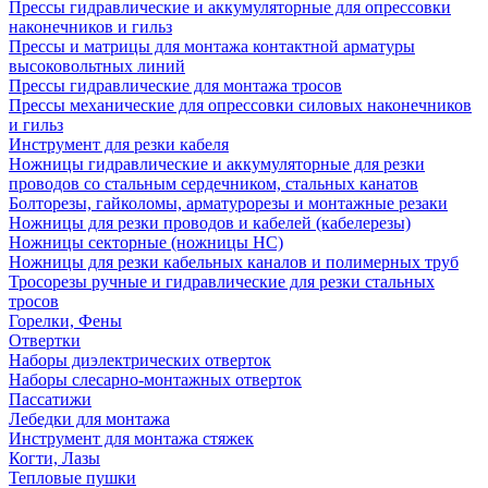
Прессы гидравлические и аккумуляторные для опрессовки
наконечников и гильз
Прессы и матрицы для монтажа контактной арматуры
высоковольтных линий
Прессы гидравлические для монтажа тросов
Прессы механические для опрессовки силовых наконечников
и гильз
Инструмент для резки кабеля
Ножницы гидравлические и аккумуляторные для резки
проводов со стальным сердечником, стальных канатов
Болторезы, гайколомы, арматурорезы и монтажные резаки
Ножницы для резки проводов и кабелей (кабелерезы)
Ножницы секторные (ножницы НС)
Ножницы для резки кабельных каналов и полимерных труб
Тросорезы ручные и гидравлические для резки стальных
тросов
Горелки, Фены
Отвертки
Наборы диэлектрических отверток
Наборы слесарно-монтажных отверток
Пассатижи
Лебедки для монтажа
Инструмент для монтажа стяжек
Когти, Лазы
Тепловые пушки