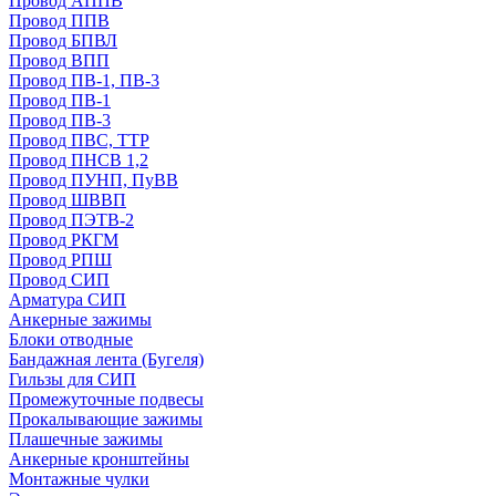
Провод АППВ
Провод ППВ
Провод БПВЛ
Провод ВПП
Провод ПВ-1, ПВ-3
Провод ПВ-1
Провод ПВ-3
Провод ПВС, ТТР
Провод ПНСВ 1,2
Провод ПУНП, ПуВВ
Провод ШВВП
Провод ПЭТВ-2
Провод РКГМ
Провод РПШ
Провод СИП
Арматура СИП
Анкерные зажимы
Блоки отводные
Бандажная лента (Бугеля)
Гильзы для СИП
Промежуточные подвесы
Прокалывающие зажимы
Плашечные зажимы
Анкерные кронштейны
Монтажные чулки