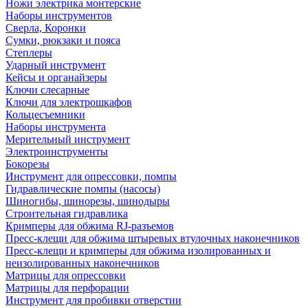
Ножи электрика монтерские
Наборы инструментов
Сверла, Коронки
Сумки, рюкзаки и пояса
Степлеры
Ударный инструмент
Кейсы и органайзеры
Ключи слесарные
Ключи для электрошкафов
Кольцесъемники
Наборы инструмента
Мерительный инструмент
Электроинструменты
Бокорезы
Инструмент для опрессовки, помпы
Гидравлические помпы (насосы)
Шиногибы, шинорезы, шинодыры
Строительная гидравлика
Кримперы для обжима RJ-разъемов
Пресс-клещи для обжима штыревых втулочных наконечников
Пресс-клещи и кримперы для обжима изолированных и
неизолированных наконечников
Матрицы для опрессовки
Матрицы для перфорации
Инструмент для пробивки отверстии