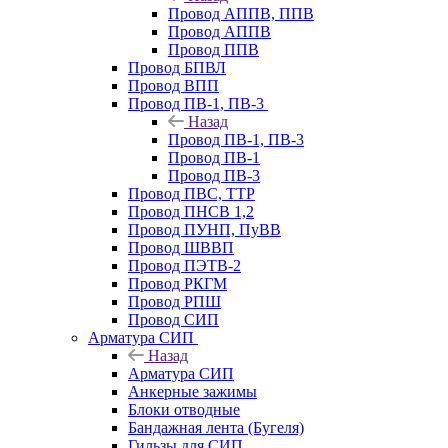
Провод АППВ, ППВ
Провод АППВ
Провод ППВ
Провод БПВЛ
Провод ВПП
Провод ПВ-1, ПВ-3
Назад
Провод ПВ-1, ПВ-3
Провод ПВ-1
Провод ПВ-3
Провод ПВС, ТТР
Провод ПНСВ 1,2
Провод ПУНП, ПуВВ
Провод ШВВП
Провод ПЭТВ-2
Провод РКГМ
Провод РПШ
Провод СИП
Арматура СИП
Назад
Арматура СИП
Анкерные зажимы
Блоки отводные
Бандажная лента (Бугеля)
Гильзы для СИП