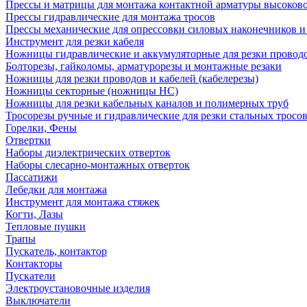
Прессы и матрицы для монтажа контактной арматуры высоков
Прессы гидравлические для монтажа тросов
Прессы механические для опрессовки силовых наконечников и
Инструмент для резки кабеля
Ножницы гидравлические и аккумуляторные для резки проводо
Болторезы, гайколомы, арматурорезы и монтажные резаки
Ножницы для резки проводов и кабелей (кабелерезы)
Ножницы секторные (ножницы НС)
Ножницы для резки кабельных каналов и полимерных труб
Тросорезы ручные и гидравлические для резки стальных тросо
Горелки, Фены
Отвертки
Наборы диэлектрических отверток
Наборы слесарно-монтажных отверток
Пассатижи
Лебедки для монтажа
Инструмент для монтажа стяжек
Когти, Лазы
Тепловые пушки
Трапы
Пускатель, контактор
Контакторы
Пускатели
Электроустановочные изделия
Выключатели