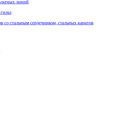
ольтных линий
 гильз
в со стальным сердечником, стальных канатов
в