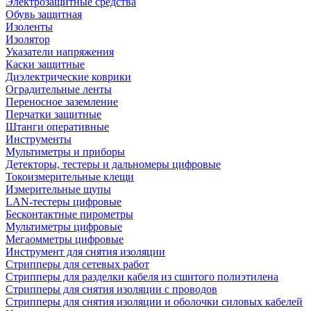
Электрозащитные средства
Обувь защитная
Изоленты
Изолятор
Указатели напряжения
Каски защитные
Диэлектрические коврики
Оградительные ленты
Переносное заземление
Перчатки защитные
Штанги оперативные
Инструменты
Мультиметры и приборы
Детекторы, тестеры и дальномеры цифровые
Токоизмерительные клещи
Измерительные щупы
LAN-тестеры цифровые
Бесконтактные пирометры
Мультиметры цифровые
Мегаомметры цифровые
Инструмент для снятия изоляции
Стрипперы для сетевых работ
Стрипперы для разделки кабеля из сшитого полиэтилена
Cтрипперы для снятия изоляции с проводов
Стрипперы для снятия изоляции и оболочки силовых кабелей