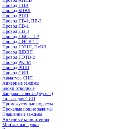
Провод АППВ
Провод ППВ
Провод БПВЛ
Провод ВПП
Провод ПВ-1, ПВ-3
Провод ПВ-1
Провод ПВ-3
Провод ПВС, ТТР
Провод ПНСВ 1,2
Провод ПУНП, ПуВВ
Провод ШВВП
Провод ПЭТВ-2
Провод РКГМ
Провод РПШ
Провод СИП
Арматура СИП
Анкерные зажимы
Блоки отводные
Бандажная лента (Бугеля)
Гильзы для СИП
Промежуточные подвесы
Прокалывающие зажимы
Плашечные зажимы
Анкерные кронштейны
Монтажные чулки