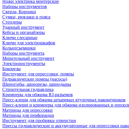
Ножи электрика монтерские
Наборы инструментов
Сверла, Коронки
Сумки, рюкзаки и пояса
Степлеры
Ударный инструмент
Кейсы и органайзеры
Ключи слесарные
Ключи для электрошкафов
Кольцесъемники
Наборы инструмента
Мерительный инструмент
Электроинструменты
Бокорезы
Инструмент для опрессовки, помпы
Гидравлические помпы (насосы)
Шиногибы, шинорезы, шинодыры
Строительная гидравлика
Кримперы для обжима RJ-разъемов
Пресс-клещи для обжима штыревых втулочных наконечников
Пресс-клещи и кримперы для обжима изолированных и неизо
Матрицы для опрессовки
Матрицы для перфорации
Инструмент для пробивки отверстии
Прессы гидравлические и аккумуляторные для опрессовки нако