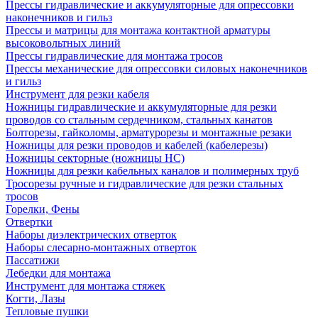
Прессы гидравлические и аккумуляторные для опрессовки
наконечников и гильз
Прессы и матрицы для монтажа контактной арматуры
высоковольтных линий
Прессы гидравлические для монтажа тросов
Прессы механические для опрессовки силовых наконечников
и гильз
Инструмент для резки кабеля
Ножницы гидравлические и аккумуляторные для резки
проводов со стальным сердечником, стальных канатов
Болторезы, гайколомы, арматурорезы и монтажные резаки
Ножницы для резки проводов и кабелей (кабелерезы)
Ножницы секторные (ножницы НС)
Ножницы для резки кабельных каналов и полимерных труб
Тросорезы ручные и гидравлические для резки стальных
тросов
Горелки, Фены
Отвертки
Наборы диэлектрических отверток
Наборы слесарно-монтажных отверток
Пассатижи
Лебедки для монтажа
Инструмент для монтажа стяжек
Когти, Лазы
Тепловые пушки