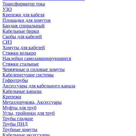
Трансформатор тока
УЗО
Крепежи для кабеля
Площадки для хомутов
Бандаж спиральный
Кабельные бирки
Cкобы для кабелей
СИЗ
Хомуты для кабелей
Стяжки велькро
Наклейки самоламинирующиеся
Стяжки стальные
Червячные и силовые хомуты
Кабеленесущие системы
Гофротрубы
Аксессуары для кабельного канала
Кабельные каналы
Крепежи
Металлорукова, Аксессуары
Муфты для труб
Углы, тройники для труб
Трубы гладкие
Трубы ПНД
Трубные хомуты
Кабельные аксессуары