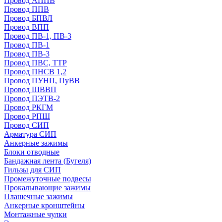
Провод АППВ
Провод ППВ
Провод БПВЛ
Провод ВПП
Провод ПВ-1, ПВ-3
Провод ПВ-1
Провод ПВ-3
Провод ПВС, ТТР
Провод ПНСВ 1,2
Провод ПУНП, ПуВВ
Провод ШВВП
Провод ПЭТВ-2
Провод РКГМ
Провод РПШ
Провод СИП
Арматура СИП
Анкерные зажимы
Блоки отводные
Бандажная лента (Бугеля)
Гильзы для СИП
Промежуточные подвесы
Прокалывающие зажимы
Плашечные зажимы
Анкерные кронштейны
Монтажные чулки