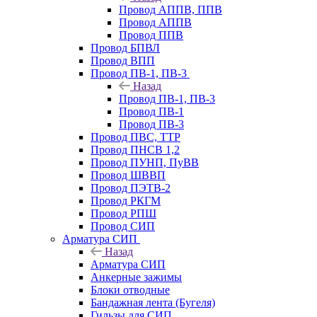
Провод АППВ, ППВ
Провод АППВ
Провод ППВ
Провод БПВЛ
Провод ВПП
Провод ПВ-1, ПВ-3
Назад
Провод ПВ-1, ПВ-3
Провод ПВ-1
Провод ПВ-3
Провод ПВС, ТТР
Провод ПНСВ 1,2
Провод ПУНП, ПуВВ
Провод ШВВП
Провод ПЭТВ-2
Провод РКГМ
Провод РПШ
Провод СИП
Арматура СИП
Назад
Арматура СИП
Анкерные зажимы
Блоки отводные
Бандажная лента (Бугеля)
Гильзы для СИП