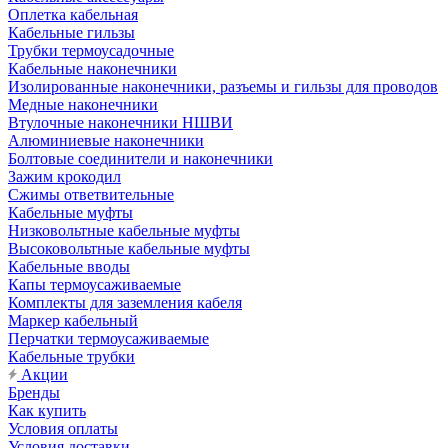
Оплетка кабельная
Кабельные гильзы
Трубки термоусадочные
Кабельные наконечники
Изолированные наконечники, разъемы и гильзы для проводов
Медные наконечники
Втулочные наконечники НШВИ
Алюминиевые наконечники
Болтовые соединители и наконечники
Зажим крокодил
Сжимы ответвительные
Кабельные муфты
Низковольтные кабельные муфты
Высоковольтные кабельные муфты
Кабельные вводы
Капы термоусаживаемые
Комплекты для заземления кабеля
Маркер кабельный
Перчатки термоусаживаемые
Кабельные трубки
Акции
Бренды
Как купить
Условия оплаты
Условия доставки