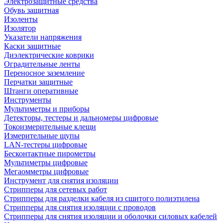
Электрозащитные средства
Обувь защитная
Изоленты
Изолятор
Указатели напряжения
Каски защитные
Диэлектрические коврики
Оградительные ленты
Переносное заземление
Перчатки защитные
Штанги оперативные
Инструменты
Мультиметры и приборы
Детекторы, тестеры и дальномеры цифровые
Токоизмерительные клещи
Измерительные щупы
LAN-тестеры цифровые
Бесконтактные пирометры
Мультиметры цифровые
Мегаомметры цифровые
Инструмент для снятия изоляции
Стрипперы для сетевых работ
Стрипперы для разделки кабеля из сшитого полиэтилена
Cтрипперы для снятия изоляции с проводов
Стрипперы для снятия изоляции и оболочки силовых кабелей