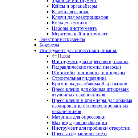
Ударный инструмент
Кейсы и органайзеры
Ключи слесарные
Ключи для электрошкафов
Кольцесъемники
Наборы инструмента
Мерительный инструмент
Электроинструменты
Бокорезы
Инструмент для опрессовки, помпы
Назад
Инструмент для опрессовки, помпы
Гидравлические помпы (насосы)
Шиногибы, шинорезы, шинодыры
Строительная гидравлика
Кримперы для обжима RJ-разъемов
Пресс-клещи для обжима штыревых
втулочных наконечников
Пресс-клещи и кримперы для обжима
изолированных и неизолированных
наконечников
Матрицы для опрессовки
Матрицы для перфорации
Инструмент для пробивки отверстии
Прессы гидравлические и