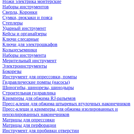
Ножи электрика монтерские
Наборы инструментов
Сверла, Коронки
Сумки, рюкзаки и пояса
Степлеры
Ударный инструмент
Кейсы и органайзеры
Ключи слесарные
Ключи для электрошкафов
Кольцесъемники
Наборы инструмента
Мерительный инструмент
Электроинструменты
Бокорезы
Инструмент для опрессовки, помпы
Гидравлические помпы (насосы)
Шиногибы, шинорезы, шинодыры
Строительная гидравлика
Кримперы для обжима RJ-разъемов
Пресс-клещи для обжима штыревых втулочных наконечников
Пресс-клещи и кримперы для обжима изолированных и
неизолированных наконечников
Матрицы для опрессовки
Матрицы для перфорации
Инструмент для пробивки отверстии