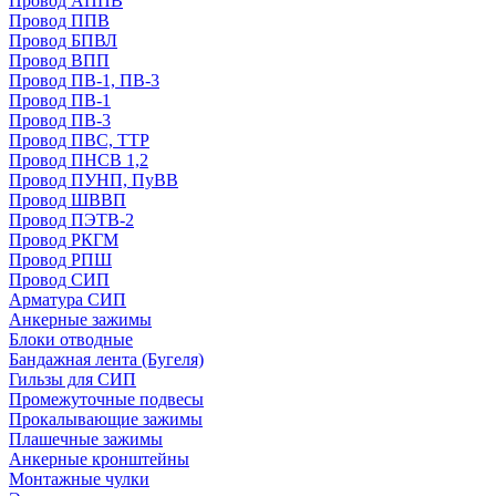
Провод АППВ
Провод ППВ
Провод БПВЛ
Провод ВПП
Провод ПВ-1, ПВ-3
Провод ПВ-1
Провод ПВ-3
Провод ПВС, ТТР
Провод ПНСВ 1,2
Провод ПУНП, ПуВВ
Провод ШВВП
Провод ПЭТВ-2
Провод РКГМ
Провод РПШ
Провод СИП
Арматура СИП
Анкерные зажимы
Блоки отводные
Бандажная лента (Бугеля)
Гильзы для СИП
Промежуточные подвесы
Прокалывающие зажимы
Плашечные зажимы
Анкерные кронштейны
Монтажные чулки