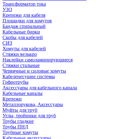
Трансформатор тока
УЗО
Крепежи для кабеля
Площадки для хомутов
Бандаж спиральный
Кабельные бирки
Cкобы для кабелей
СИЗ
Хомуты для кабелей
Стяжки велькро
Наклейки самоламинирующиеся
Стяжки стальные
Червячные и силовые хомуты
Кабеленесущие системы
Гофротрубы
Аксессуары для кабельного канала
Кабельные каналы
Крепежи
Металлорукова, Аксессуары
Муфты для труб
Углы, тройники для труб
Трубы гладкие
Трубы ПНД
Трубные хомуты
Кабельные аксессуары