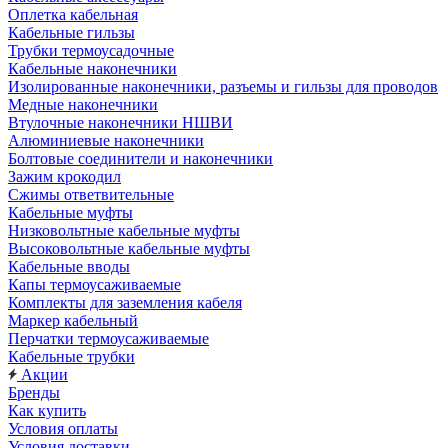
Оплетка кабельная
Кабельные гильзы
Трубки термоусадочные
Кабельные наконечники
Изолированные наконечники, разъемы и гильзы для проводов
Медные наконечники
Втулочные наконечники НШВИ
Алюминиевые наконечники
Болтовые соединители и наконечники
Зажим крокодил
Сжимы ответвительные
Кабельные муфты
Низковольтные кабельные муфты
Высоковольтные кабельные муфты
Кабельные вводы
Капы термоусаживаемые
Комплекты для заземления кабеля
Маркер кабельный
Перчатки термоусаживаемые
Кабельные трубки
Акции
Бренды
Как купить
Условия оплаты
Условия доставки