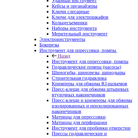
Ударный инструмент
Кейсы и органайзеры
Ключи слесарные
Ключи для электрошкафов
Кольцесъемники
Наборы инструмента
Мерительный инструмент
Электроинструменты
Бокорезы
Инструмент для опрессовки, помпы
Назад
Инструмент для опрессовки, помпы
Гидравлические помпы (насосы)
Шиногибы, шинорезы, шинодыры
Строительная гидравлика
Кримперы для обжима RJ-разъемов
Пресс-клещи для обжима штыревых
втулочных наконечников
Пресс-клещи и кримперы для обжима
изолированных и неизолированных
наконечников
Матрицы для опрессовки
Матрицы для перфорации
Инструмент для пробивки отверстии
Прессы гидравлические и