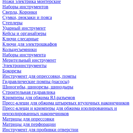
Ножи электрика монтерские
Наборы инструментов
Сверла, Коронки
Сумки, рюкзаки и пояса
Степлеры
Ударный инструмент
Кейсы и органайзеры
Ключи слесарные
Ключи для электрошкафов
Кольцесъемники
Наборы инструмента
Мерительный инструмент
Электроинструменты
Бокорезы
Инструмент для опрессовки, помпы
Гидравлические помпы (насосы)
Шиногибы, шинорезы, шинодыры
Строительная гидравлика
Кримперы для обжима RJ-разъемов
Пресс-клещи для обжима штыревых втулочных наконечников
Пресс-клещи и кримперы для обжима изолированных и
неизолированных наконечников
Матрицы для опрессовки
Матрицы для перфорации
Инструмент для пробивки отверстии