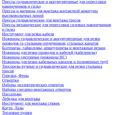
Прессы гидравлические и аккумуляторные для опрессовки
наконечников и гильз
Прессы и матрицы для монтажа контактной арматуры
высоковольтных линий
Прессы гидравлические для монтажа тросов
Прессы механические для опрессовки силовых наконечников
и гильз
Инструмент для резки кабеля
Ножницы гидравлические и аккумуляторные для резки
проводов со стальным сердечником, стальных канатов
Болторезы, гайколомы, арматурорезы и монтажные резаки
Ножницы для резки проводов и кабелей (кабелерезы)
Ножницы секторные (ножницы НС)
Ножницы для резки кабельных каналов и полимерных труб
Тросорезы ручные и гидравлические для резки стальных
тросов
Горелки, Фены
Отвертки
Наборы диэлектрических отверток
Наборы слесарно-монтажных отверток
Пассатижи
Лебедки для монтажа
Инструмент для монтажа стяжек
Когти, Лазы
Тепловые пушки