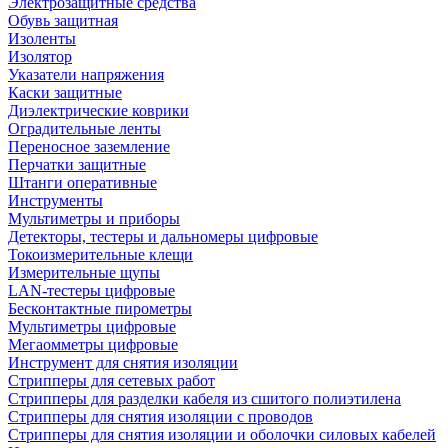
Электрозащитные средства
Обувь защитная
Изоленты
Изолятор
Указатели напряжения
Каски защитные
Диэлектрические коврики
Оградительные ленты
Переносное заземление
Перчатки защитные
Штанги оперативные
Инструменты
Мультиметры и приборы
Детекторы, тестеры и дальномеры цифровые
Токоизмерительные клещи
Измерительные щупы
LAN-тестеры цифровые
Бесконтактные пирометры
Мультиметры цифровые
Мегаомметры цифровые
Инструмент для снятия изоляции
Стрипперы для сетевых работ
Стрипперы для разделки кабеля из сшитого полиэтилена
Cтрипперы для снятия изоляции с проводов
Стрипперы для снятия изоляции и оболочки силовых кабелей