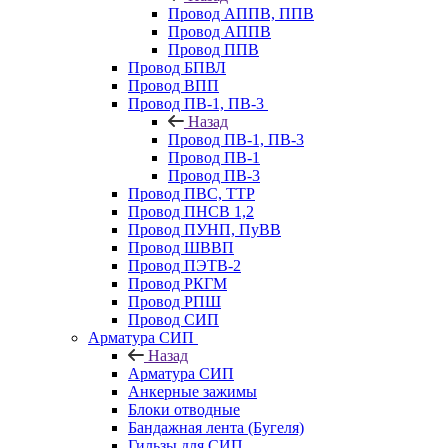
Провод АППВ, ППВ
Провод АППВ
Провод ППВ
Провод БПВЛ
Провод ВПП
Провод ПВ-1, ПВ-3
Назад
Провод ПВ-1, ПВ-3
Провод ПВ-1
Провод ПВ-3
Провод ПВС, ТТР
Провод ПНСВ 1,2
Провод ПУНП, ПуВВ
Провод ШВВП
Провод ПЭТВ-2
Провод РКГМ
Провод РПШ
Провод СИП
Арматура СИП
Назад
Арматура СИП
Анкерные зажимы
Блоки отводные
Бандажная лента (Бугеля)
Гильзы для СИП