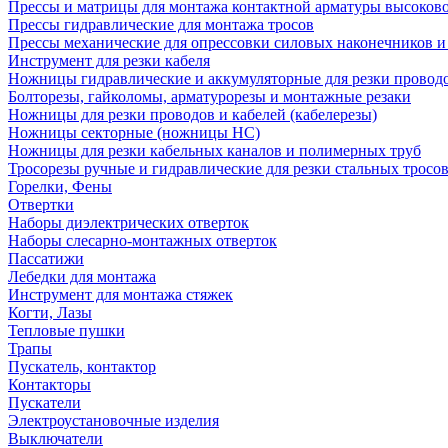
Прессы и матрицы для монтажа контактной арматуры высоков
Прессы гидравлические для монтажа тросов
Прессы механические для опрессовки силовых наконечников и
Инструмент для резки кабеля
Ножницы гидравлические и аккумуляторные для резки проводо
Болторезы, гайколомы, арматурорезы и монтажные резаки
Ножницы для резки проводов и кабелей (кабелерезы)
Ножницы секторные (ножницы НС)
Ножницы для резки кабельных каналов и полимерных труб
Тросорезы ручные и гидравлические для резки стальных тросо
Горелки, Фены
Отвертки
Наборы диэлектрических отверток
Наборы слесарно-монтажных отверток
Пассатижи
Лебедки для монтажа
Инструмент для монтажа стяжек
Когти, Лазы
Тепловые пушки
Трапы
Пускатель, контактор
Контакторы
Пускатели
Электроустановочные изделия
Выключатели