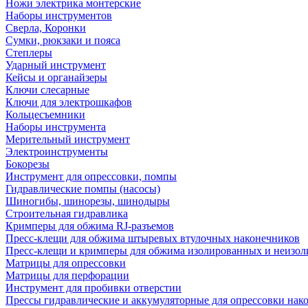
Ножи электрика монтерские
Наборы инструментов
Сверла, Коронки
Сумки, рюкзаки и пояса
Степлеры
Ударный инструмент
Кейсы и органайзеры
Ключи слесарные
Ключи для электрошкафов
Кольцесъемники
Наборы инструмента
Мерительный инструмент
Электроинструменты
Бокорезы
Инструмент для опрессовки, помпы
Гидравлические помпы (насосы)
Шиногибы, шинорезы, шинодыры
Строительная гидравлика
Кримперы для обжима RJ-разъемов
Пресс-клещи для обжима штыревых втулочных наконечников
Пресс-клещи и кримперы для обжима изолированных и неизо
Матрицы для опрессовки
Матрицы для перфорации
Инструмент для пробивки отверстии
Прессы гидравлические и аккумуляторные для опрессовки нако