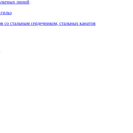
ольтных линий
 гильз
в со стальным сердечником, стальных канатов
в