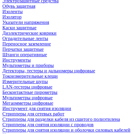
Электрозащитные средства
Обувь защитная
Изоленты
Изолятор
Указатели напряжения
Каски защитные
Диэлектрические коврики
Оградительные ленты
Переносное заземление
Перчатки защитные
Штанги оперативные
Инструменты
Мультиметры и приборы
Детекторы, тестеры и дальномеры цифровые
Токоизмерительные клещи
Измерительные щупы
LAN-тестеры цифровые
Бесконтактные пирометры
Мультиметры цифровые
Мегаомметры цифровые
Инструмент для снятия изоляции
Стрипперы для сетевых работ
Стрипперы для разделки кабеля из сшитого полиэтилена
Cтрипперы для снятия изоляции с проводов
Стрипперы для снятия изоляции и оболочки силовых кабелей