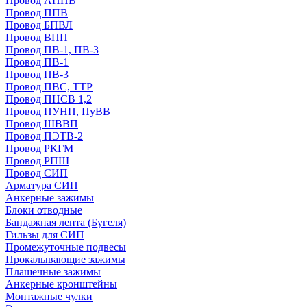
Провод АППВ
Провод ППВ
Провод БПВЛ
Провод ВПП
Провод ПВ-1, ПВ-3
Провод ПВ-1
Провод ПВ-3
Провод ПВС, ТТР
Провод ПНСВ 1,2
Провод ПУНП, ПуВВ
Провод ШВВП
Провод ПЭТВ-2
Провод РКГМ
Провод РПШ
Провод СИП
Арматура СИП
Анкерные зажимы
Блоки отводные
Бандажная лента (Бугеля)
Гильзы для СИП
Промежуточные подвесы
Прокалывающие зажимы
Плашечные зажимы
Анкерные кронштейны
Монтажные чулки