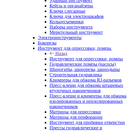
Ударный инструмент
Кейсы и органайзеры
Ключи слесарные
Ключи для электрошкафов
Кольцесъемники
Наборы инструмента
Мерительный инструмент
Электроинструменты
Бокорезы
Инструмент для опрессовки, помпы
Назад
Инструмент для опрессовки, помпы
Гидравлические помпы (насосы)
Шиногибы, шинорезы, шинодыры
Строительная гидравлика
Кримперы для обжима RJ-разъемов
Пресс-клещи для обжима штыревых
втулочных наконечников
Пресс-клещи и кримперы для обжима
изолированных и неизолированных
наконечников
Матрицы для опрессовки
Матрицы для перфорации
Инструмент для пробивки отверстии
Прессы гидравлические и