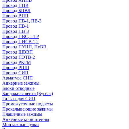
Провод АППВ
Провод ППВ
Провод БПВЛ
Провод ВПП
Провод ПВ-1, ПВ-3
Провод ПВ-1
Провод ПВ-3
Провод ПВС, ТТР
Провод ПНСВ 1,2
Провод ПУНП, ПуВВ
Провод ШВВП
Провод ПЭТВ-2
Провод РКГМ
Провод РПШ
Провод СИП
Арматура СИП
Анкерные зажимы
Блоки отводные
Бандажная лента (Бугеля)
Гильзы для СИП
Промежуточные подвесы
Прокалывающие зажимы
Плашечные зажимы
Анкерные кронштейны
Монтажные чулки