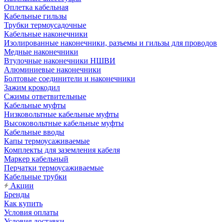
Оплетка кабельная
Кабельные гильзы
Трубки термоусадочные
Кабельные наконечники
Изолированные наконечники, разъемы и гильзы для проводов
Медные наконечники
Втулочные наконечники НШВИ
Алюминиевые наконечники
Болтовые соединители и наконечники
Зажим крокодил
Сжимы ответвительные
Кабельные муфты
Низковольтные кабельные муфты
Высоковольтные кабельные муфты
Кабельные вводы
Капы термоусаживаемые
Комплекты для заземления кабеля
Маркер кабельный
Перчатки термоусаживаемые
Кабельные трубки
Акции
Бренды
Как купить
Условия оплаты
Условия доставки