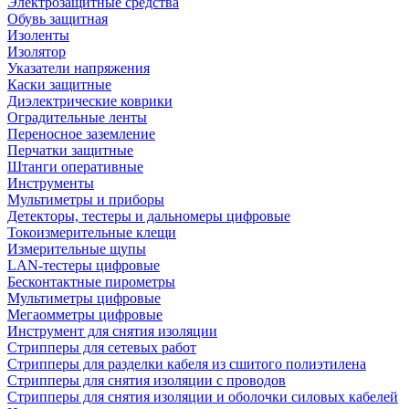
Электрозащитные средства
Обувь защитная
Изоленты
Изолятор
Указатели напряжения
Каски защитные
Диэлектрические коврики
Оградительные ленты
Переносное заземление
Перчатки защитные
Штанги оперативные
Инструменты
Мультиметры и приборы
Детекторы, тестеры и дальномеры цифровые
Токоизмерительные клещи
Измерительные щупы
LAN-тестеры цифровые
Бесконтактные пирометры
Мультиметры цифровые
Мегаомметры цифровые
Инструмент для снятия изоляции
Стрипперы для сетевых работ
Стрипперы для разделки кабеля из сшитого полиэтилена
Cтрипперы для снятия изоляции с проводов
Стрипперы для снятия изоляции и оболочки силовых кабелей