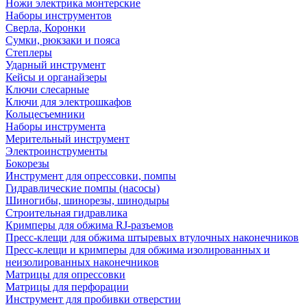
Ножи электрика монтерские
Наборы инструментов
Сверла, Коронки
Сумки, рюкзаки и пояса
Степлеры
Ударный инструмент
Кейсы и органайзеры
Ключи слесарные
Ключи для электрошкафов
Кольцесъемники
Наборы инструмента
Мерительный инструмент
Электроинструменты
Бокорезы
Инструмент для опрессовки, помпы
Гидравлические помпы (насосы)
Шиногибы, шинорезы, шинодыры
Строительная гидравлика
Кримперы для обжима RJ-разъемов
Пресс-клещи для обжима штыревых втулочных наконечников
Пресс-клещи и кримперы для обжима изолированных и
неизолированных наконечников
Матрицы для опрессовки
Матрицы для перфорации
Инструмент для пробивки отверстии