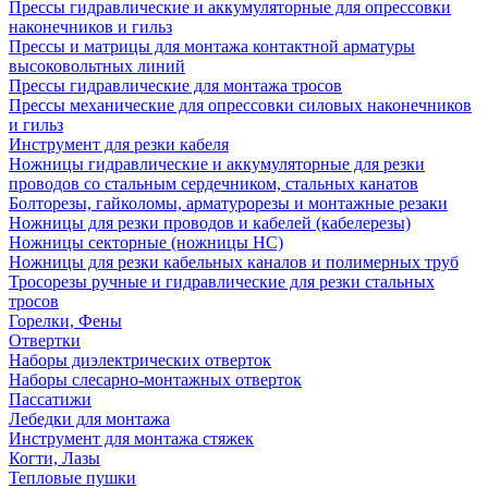
Прессы гидравлические и аккумуляторные для опрессовки
наконечников и гильз
Прессы и матрицы для монтажа контактной арматуры
высоковольтных линий
Прессы гидравлические для монтажа тросов
Прессы механические для опрессовки силовых наконечников
и гильз
Инструмент для резки кабеля
Ножницы гидравлические и аккумуляторные для резки
проводов со стальным сердечником, стальных канатов
Болторезы, гайколомы, арматурорезы и монтажные резаки
Ножницы для резки проводов и кабелей (кабелерезы)
Ножницы секторные (ножницы НС)
Ножницы для резки кабельных каналов и полимерных труб
Тросорезы ручные и гидравлические для резки стальных
тросов
Горелки, Фены
Отвертки
Наборы диэлектрических отверток
Наборы слесарно-монтажных отверток
Пассатижи
Лебедки для монтажа
Инструмент для монтажа стяжек
Когти, Лазы
Тепловые пушки