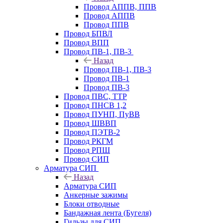
Провод АППВ, ППВ
Провод АППВ
Провод ППВ
Провод БПВЛ
Провод ВПП
Провод ПВ-1, ПВ-3
Назад
Провод ПВ-1, ПВ-3
Провод ПВ-1
Провод ПВ-3
Провод ПВС, ТТР
Провод ПНСВ 1,2
Провод ПУНП, ПуВВ
Провод ШВВП
Провод ПЭТВ-2
Провод РКГМ
Провод РПШ
Провод СИП
Арматура СИП
Назад
Арматура СИП
Анкерные зажимы
Блоки отводные
Бандажная лента (Бугеля)
Гильзы для СИП