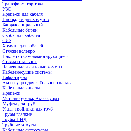
Трансформатор тока
УЗО
Крепежи для кабеля
Площадки для хомутов
Бандаж спиральный
Кабельные бирки
Cкобы для кабелей
СИЗ
Хомуты для кабелей
Стяжки велькро
Наклейки самоламинирующиеся
Стяжки стальные
Червячные и силовые хомуты
Кабеленесущие системы
Гофротрубы
Аксессуары для кабельного канала
Кабельные каналы
Крепежи
Металлорукова, Аксессуары
Муфты для труб
Углы, тройники для труб
Трубы гладкие
Трубы ПНД
Трубные хомуты
Кабельные аксессуары