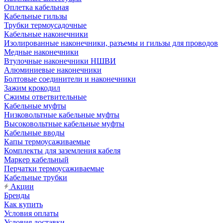
Оплетка кабельная
Кабельные гильзы
Трубки термоусадочные
Кабельные наконечники
Изолированные наконечники, разъемы и гильзы для проводов
Медные наконечники
Втулочные наконечники НШВИ
Алюминиевые наконечники
Болтовые соединители и наконечники
Зажим крокодил
Сжимы ответвительные
Кабельные муфты
Низковольтные кабельные муфты
Высоковольтные кабельные муфты
Кабельные вводы
Капы термоусаживаемые
Комплекты для заземления кабеля
Маркер кабельный
Перчатки термоусаживаемые
Кабельные трубки
Акции
Бренды
Как купить
Условия оплаты
Условия доставки