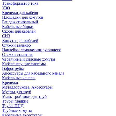
Трансформатор тока
УЗО
Крепежи для кабеля
Площадки для хомутов
Бандаж спиральный
Кабельные бирки
Cкобы для кабелей
СИЗ
Хомуты для кабелей
Стяжки велькро
Наклейки самоламинирующиеся
Стяжки стальные
Червячные и силовые хомуты
Кабеленесущие системы
Гофротрубы
Аксессуары для кабельного канала
Кабельные каналы
Крепежи
Металлорукова, Аксессуары
Муфты для труб
Углы, тройники для труб
Трубы гладкие
Трубы ПНД
Трубные хомуты
Кабельные аксессуары