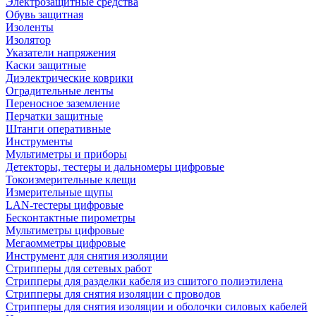
Электрозащитные средства
Обувь защитная
Изоленты
Изолятор
Указатели напряжения
Каски защитные
Диэлектрические коврики
Оградительные ленты
Переносное заземление
Перчатки защитные
Штанги оперативные
Инструменты
Мультиметры и приборы
Детекторы, тестеры и дальномеры цифровые
Токоизмерительные клещи
Измерительные щупы
LAN-тестеры цифровые
Бесконтактные пирометры
Мультиметры цифровые
Мегаомметры цифровые
Инструмент для снятия изоляции
Стрипперы для сетевых работ
Стрипперы для разделки кабеля из сшитого полиэтилена
Cтрипперы для снятия изоляции с проводов
Стрипперы для снятия изоляции и оболочки силовых кабелей