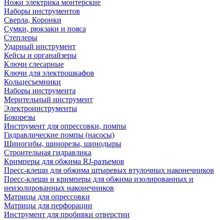
Ножи электрика монтерские
Наборы инструментов
Сверла, Коронки
Сумки, рюкзаки и пояса
Степлеры
Ударный инструмент
Кейсы и органайзеры
Ключи слесарные
Ключи для электрошкафов
Кольцесъемники
Наборы инструмента
Мерительный инструмент
Электроинструменты
Бокорезы
Инструмент для опрессовки, помпы
Гидравлические помпы (насосы)
Шиногибы, шинорезы, шинодыры
Строительная гидравлика
Кримперы для обжима RJ-разъемов
Пресс-клещи для обжима штыревых втулочных наконечников
Пресс-клещи и кримперы для обжима изолированных и
неизолированных наконечников
Матрицы для опрессовки
Матрицы для перфорации
Инструмент для пробивки отверстии