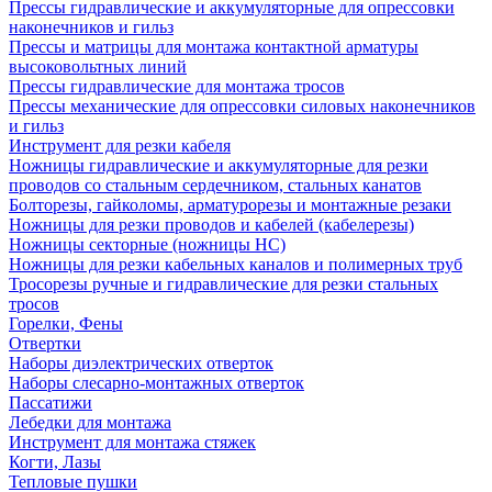
Прессы гидравлические и аккумуляторные для опрессовки
наконечников и гильз
Прессы и матрицы для монтажа контактной арматуры
высоковольтных линий
Прессы гидравлические для монтажа тросов
Прессы механические для опрессовки силовых наконечников
и гильз
Инструмент для резки кабеля
Ножницы гидравлические и аккумуляторные для резки
проводов со стальным сердечником, стальных канатов
Болторезы, гайколомы, арматурорезы и монтажные резаки
Ножницы для резки проводов и кабелей (кабелерезы)
Ножницы секторные (ножницы НС)
Ножницы для резки кабельных каналов и полимерных труб
Тросорезы ручные и гидравлические для резки стальных
тросов
Горелки, Фены
Отвертки
Наборы диэлектрических отверток
Наборы слесарно-монтажных отверток
Пассатижи
Лебедки для монтажа
Инструмент для монтажа стяжек
Когти, Лазы
Тепловые пушки