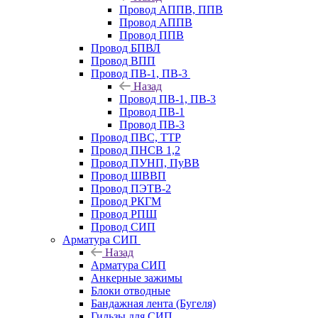
Провод АППВ, ППВ
Провод АППВ
Провод ППВ
Провод БПВЛ
Провод ВПП
Провод ПВ-1, ПВ-3
Назад
Провод ПВ-1, ПВ-3
Провод ПВ-1
Провод ПВ-3
Провод ПВС, ТТР
Провод ПНСВ 1,2
Провод ПУНП, ПуВВ
Провод ШВВП
Провод ПЭТВ-2
Провод РКГМ
Провод РПШ
Провод СИП
Арматура СИП
Назад
Арматура СИП
Анкерные зажимы
Блоки отводные
Бандажная лента (Бугеля)
Гильзы для СИП