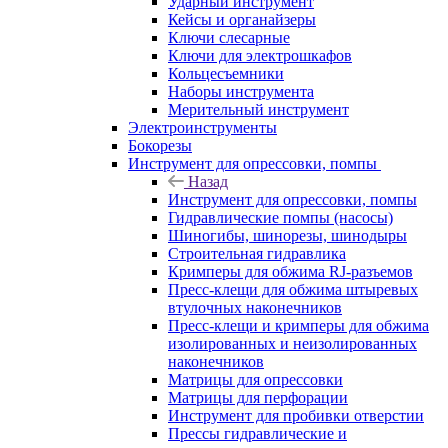
Ударный инструмент
Кейсы и органайзеры
Ключи слесарные
Ключи для электрошкафов
Кольцесъемники
Наборы инструмента
Мерительный инструмент
Электроинструменты
Бокорезы
Инструмент для опрессовки, помпы
Назад
Инструмент для опрессовки, помпы
Гидравлические помпы (насосы)
Шиногибы, шинорезы, шинодыры
Строительная гидравлика
Кримперы для обжима RJ-разъемов
Пресс-клещи для обжима штыревых
втулочных наконечников
Пресс-клещи и кримперы для обжима
изолированных и неизолированных
наконечников
Матрицы для опрессовки
Матрицы для перфорации
Инструмент для пробивки отверстии
Прессы гидравлические и