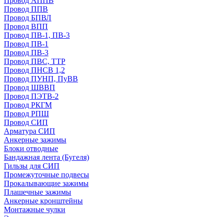
Провод АППВ
Провод ППВ
Провод БПВЛ
Провод ВПП
Провод ПВ-1, ПВ-3
Провод ПВ-1
Провод ПВ-3
Провод ПВС, ТТР
Провод ПНСВ 1,2
Провод ПУНП, ПуВВ
Провод ШВВП
Провод ПЭТВ-2
Провод РКГМ
Провод РПШ
Провод СИП
Арматура СИП
Анкерные зажимы
Блоки отводные
Бандажная лента (Бугеля)
Гильзы для СИП
Промежуточные подвесы
Прокалывающие зажимы
Плашечные зажимы
Анкерные кронштейны
Монтажные чулки