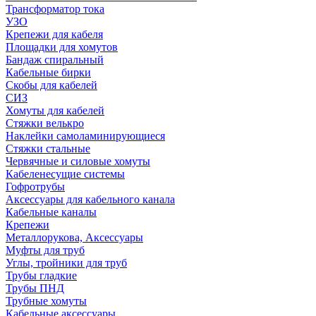
Трансформатор тока
УЗО
Крепежи для кабеля
Площадки для хомутов
Бандаж спиральный
Кабельные бирки
Cкобы для кабелей
СИЗ
Хомуты для кабелей
Стяжки велькро
Наклейки самоламинирующиеся
Стяжки стальные
Червячные и силовые хомуты
Кабеленесущие системы
Гофротрубы
Аксессуары для кабельного канала
Кабельные каналы
Крепежи
Металлорукова, Аксессуары
Муфты для труб
Углы, тройники для труб
Трубы гладкие
Трубы ПНД
Трубные хомуты
Кабельные аксессуары