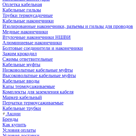
Оплетка кабельная
Кабельные гильзы
Трубки термоусадочные
Кабельные наконечники
Изолированные наконечники, разъемы и гильзы для проводов
Медные наконечники
Втулочные наконечники НШВИ
Алюминиевые наконечники
Болтовые соединители и наконечники
Зажим крокодил
Сжимы ответвительные
Кабельные муфты
Низковольтные кабельные муфты
Высоковольтные кабельные муфты
Кабельные вводы
Капы термоусаживаемые
Комплекты для заземления кабеля
Маркер кабельный
Перчатки термоусаживаемые
Кабельные трубки
Акции
Бренды
Как купить
Условия оплаты
Условия доставки