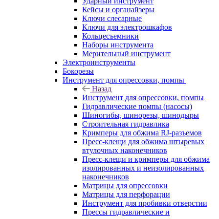
Ударный инструмент
Кейсы и органайзеры
Ключи слесарные
Ключи для электрошкафов
Кольцесъемники
Наборы инструмента
Мерительный инструмент
Электроинструменты
Бокорезы
Инструмент для опрессовки, помпы
Назад
Инструмент для опрессовки, помпы
Гидравлические помпы (насосы)
Шиногибы, шинорезы, шинодыры
Строительная гидравлика
Кримперы для обжима RJ-разъемов
Пресс-клещи для обжима штыревых
втулочных наконечников
Пресс-клещи и кримперы для обжима
изолированных и неизолированных
наконечников
Матрицы для опрессовки
Матрицы для перфорации
Инструмент для пробивки отверстии
Прессы гидравлические и