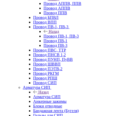
Провод АППВ, ППВ
Провод АППВ
Провод ППВ
Провод БПВЛ
Провод ВПП
Провод ПВ-1, ПВ-3
Назад
Провод ПВ-1, ПВ-3
Провод ПВ-1
Провод ПВ-3
Провод ПВС, ТТР
Провод ПНСВ 1,2
Провод ПУНП, ПуВВ
Провод ШВВП
Провод ПЭТВ-2
Провод РКГМ
Провод РПШ
Провод СИП
Арматура СИП
Назад
Арматура СИП
Анкерные зажимы
Блоки отводные
Бандажная лента (Бугеля)
Гильзы для СИП