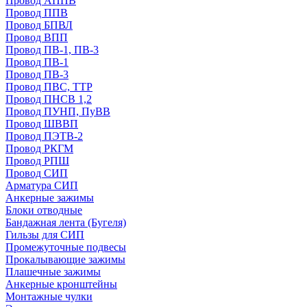
Провод АППВ
Провод ППВ
Провод БПВЛ
Провод ВПП
Провод ПВ-1, ПВ-3
Провод ПВ-1
Провод ПВ-3
Провод ПВС, ТТР
Провод ПНСВ 1,2
Провод ПУНП, ПуВВ
Провод ШВВП
Провод ПЭТВ-2
Провод РКГМ
Провод РПШ
Провод СИП
Арматура СИП
Анкерные зажимы
Блоки отводные
Бандажная лента (Бугеля)
Гильзы для СИП
Промежуточные подвесы
Прокалывающие зажимы
Плашечные зажимы
Анкерные кронштейны
Монтажные чулки