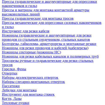
Прессы гидравлические и аккумуляторные для опрессовки
наконечников и гильз
Прессы и матрицы для монтажа контактной арматуры
высоковольтных линий
Прессы гидравлические для монтажа тросов
Прессы механические для опрессовки силовых наконечников
и гильз
Инструмент для резки кабеля
Ножницы гидравлические и аккумуляторные для резки
проводов со стальным сердечником, стальных канатов
Болторезы, гайколомы, арматурорезы и монтажные резаки
Ножницы для резки проводов и кабелей (кабелерезы)
Ножницы секторные (ножницы НС)
Ножницы для резки кабельных каналов и полимерных труб
Тросорезы ручные и гидравлические для резки стальных
тросов
Горелки, Фены
Отвертки
Наборы диэлектрических отверток
Наборы слесарно-монтажных отверток
Пассатижи
Лебедки для монтажа
Инструмент для монтажа стяжек
Когти, Лазы
Тепловые пушки