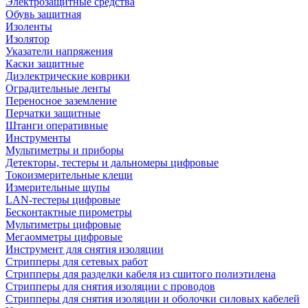
Электрозащитные средства
Обувь защитная
Изоленты
Изолятор
Указатели напряжения
Каски защитные
Диэлектрические коврики
Оградительные ленты
Переносное заземление
Перчатки защитные
Штанги оперативные
Инструменты
Мультиметры и приборы
Детекторы, тестеры и дальномеры цифровые
Токоизмерительные клещи
Измерительные щупы
LAN-тестеры цифровые
Бесконтактные пирометры
Мультиметры цифровые
Мегаомметры цифровые
Инструмент для снятия изоляции
Стрипперы для сетевых работ
Стрипперы для разделки кабеля из сшитого полиэтилена
Cтрипперы для снятия изоляции с проводов
Стрипперы для снятия изоляции и оболочки силовых кабелей