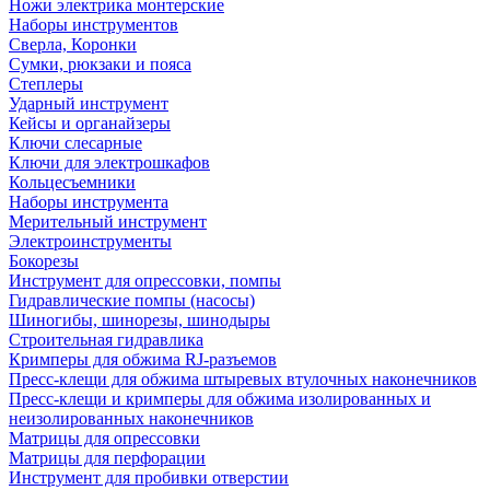
Ножи электрика монтерские
Наборы инструментов
Сверла, Коронки
Сумки, рюкзаки и пояса
Степлеры
Ударный инструмент
Кейсы и органайзеры
Ключи слесарные
Ключи для электрошкафов
Кольцесъемники
Наборы инструмента
Мерительный инструмент
Электроинструменты
Бокорезы
Инструмент для опрессовки, помпы
Гидравлические помпы (насосы)
Шиногибы, шинорезы, шинодыры
Строительная гидравлика
Кримперы для обжима RJ-разъемов
Пресс-клещи для обжима штыревых втулочных наконечников
Пресс-клещи и кримперы для обжима изолированных и
неизолированных наконечников
Матрицы для опрессовки
Матрицы для перфорации
Инструмент для пробивки отверстии