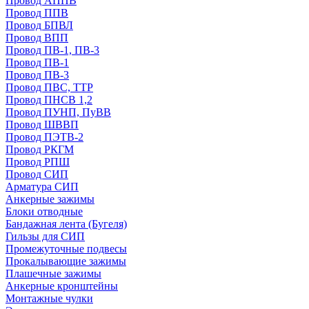
Провод АППВ
Провод ППВ
Провод БПВЛ
Провод ВПП
Провод ПВ-1, ПВ-3
Провод ПВ-1
Провод ПВ-3
Провод ПВС, ТТР
Провод ПНСВ 1,2
Провод ПУНП, ПуВВ
Провод ШВВП
Провод ПЭТВ-2
Провод РКГМ
Провод РПШ
Провод СИП
Арматура СИП
Анкерные зажимы
Блоки отводные
Бандажная лента (Бугеля)
Гильзы для СИП
Промежуточные подвесы
Прокалывающие зажимы
Плашечные зажимы
Анкерные кронштейны
Монтажные чулки