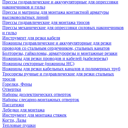
Прессы гидравлические и аккумуляторные для опрессовки
наконечников и гильз
Прессы и матрицы для монтажа контактной арматуры
высоковольтных линий
Прессы гидравлические для монтажа тросов
Прессы механические для опрессовки силовых наконечников
и гильз
Инструмент для резки кабеля
Ножницы гидравлические и аккумуляторные для резки
проводов со стальным сердечником, стальных канатов
Болторезы, гайколомы, арматурорезы и монтажные резаки
Ножницы для резки проводов и кабелей (кабелерезы)
Ножницы секторные (ножницы НС)
Ножницы для резки кабельных каналов и полимерных труб
Тросорезы ручные и гидравлические для резки стальных
тросов
Горелки, Фены
Отвертки
Наборы диэлектрических отверток
Наборы слесарно-монтажных отверток
Пассатижи
Лебедки для монтажа
Инструмент для монтажа стяжек
Когти, Лазы
Тепловые пушки