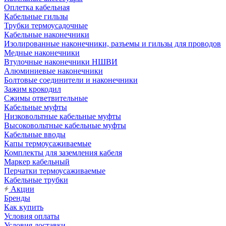
Оплетка кабельная
Кабельные гильзы
Трубки термоусадочные
Кабельные наконечники
Изолированные наконечники, разъемы и гильзы для проводов
Медные наконечники
Втулочные наконечники НШВИ
Алюминиевые наконечники
Болтовые соединители и наконечники
Зажим крокодил
Сжимы ответвительные
Кабельные муфты
Низковольтные кабельные муфты
Высоковольтные кабельные муфты
Кабельные вводы
Капы термоусаживаемые
Комплекты для заземления кабеля
Маркер кабельный
Перчатки термоусаживаемые
Кабельные трубки
Акции
Бренды
Как купить
Условия оплаты
Условия доставки