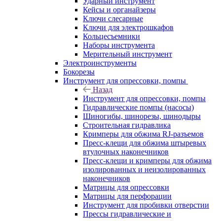
Ударный инструмент
Кейсы и органайзеры
Ключи слесарные
Ключи для электрошкафов
Кольцесъемники
Наборы инструмента
Мерительный инструмент
Электроинструменты
Бокорезы
Инструмент для опрессовки, помпы
Назад
Инструмент для опрессовки, помпы
Гидравлические помпы (насосы)
Шиногибы, шинорезы, шинодыры
Строительная гидравлика
Кримперы для обжима RJ-разъемов
Пресс-клещи для обжима штыревых
втулочных наконечников
Пресс-клещи и кримперы для обжима
изолированных и неизолированных
наконечников
Матрицы для опрессовки
Матрицы для перфорации
Инструмент для пробивки отверстии
Прессы гидравлические и