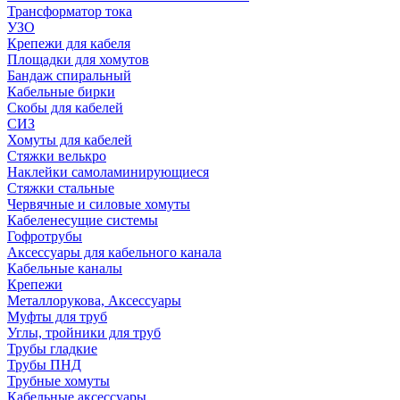
Трансформатор тока
УЗО
Крепежи для кабеля
Площадки для хомутов
Бандаж спиральный
Кабельные бирки
Cкобы для кабелей
СИЗ
Хомуты для кабелей
Стяжки велькро
Наклейки самоламинирующиеся
Стяжки стальные
Червячные и силовые хомуты
Кабеленесущие системы
Гофротрубы
Аксессуары для кабельного канала
Кабельные каналы
Крепежи
Металлорукова, Аксессуары
Муфты для труб
Углы, тройники для труб
Трубы гладкие
Трубы ПНД
Трубные хомуты
Кабельные аксессуары