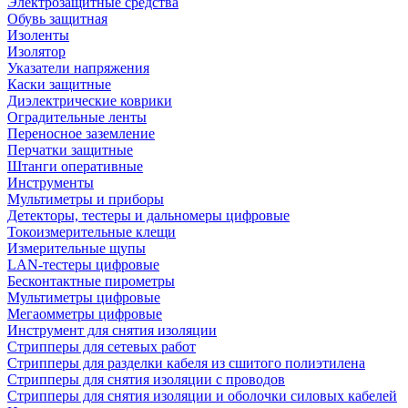
Электрозащитные средства
Обувь защитная
Изоленты
Изолятор
Указатели напряжения
Каски защитные
Диэлектрические коврики
Оградительные ленты
Переносное заземление
Перчатки защитные
Штанги оперативные
Инструменты
Мультиметры и приборы
Детекторы, тестеры и дальномеры цифровые
Токоизмерительные клещи
Измерительные щупы
LAN-тестеры цифровые
Бесконтактные пирометры
Мультиметры цифровые
Мегаомметры цифровые
Инструмент для снятия изоляции
Стрипперы для сетевых работ
Стрипперы для разделки кабеля из сшитого полиэтилена
Cтрипперы для снятия изоляции с проводов
Стрипперы для снятия изоляции и оболочки силовых кабелей