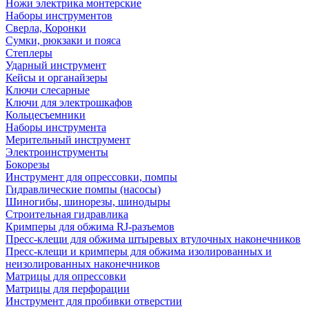
Ножи электрика монтерские
Наборы инструментов
Сверла, Коронки
Сумки, рюкзаки и пояса
Степлеры
Ударный инструмент
Кейсы и органайзеры
Ключи слесарные
Ключи для электрошкафов
Кольцесъемники
Наборы инструмента
Мерительный инструмент
Электроинструменты
Бокорезы
Инструмент для опрессовки, помпы
Гидравлические помпы (насосы)
Шиногибы, шинорезы, шинодыры
Строительная гидравлика
Кримперы для обжима RJ-разъемов
Пресс-клещи для обжима штыревых втулочных наконечников
Пресс-клещи и кримперы для обжима изолированных и
неизолированных наконечников
Матрицы для опрессовки
Матрицы для перфорации
Инструмент для пробивки отверстии