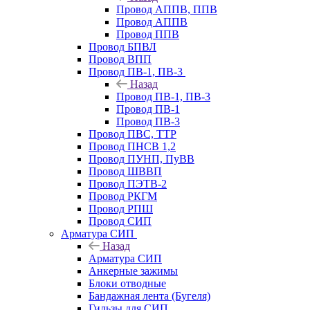
Провод АППВ, ППВ
Провод АППВ
Провод ППВ
Провод БПВЛ
Провод ВПП
Провод ПВ-1, ПВ-3
Назад
Провод ПВ-1, ПВ-3
Провод ПВ-1
Провод ПВ-3
Провод ПВС, ТТР
Провод ПНСВ 1,2
Провод ПУНП, ПуВВ
Провод ШВВП
Провод ПЭТВ-2
Провод РКГМ
Провод РПШ
Провод СИП
Арматура СИП
Назад
Арматура СИП
Анкерные зажимы
Блоки отводные
Бандажная лента (Бугеля)
Гильзы для СИП