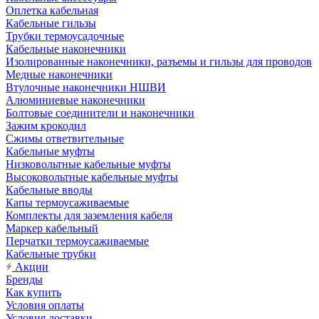
Оплетка кабельная
Кабельные гильзы
Трубки термоусадочные
Кабельные наконечники
Изолированные наконечники, разъемы и гильзы для проводов
Медные наконечники
Втулочные наконечники НШВИ
Алюминиевые наконечники
Болтовые соединители и наконечники
Зажим крокодил
Сжимы ответвительные
Кабельные муфты
Низковольтные кабельные муфты
Высоковольтные кабельные муфты
Кабельные вводы
Капы термоусаживаемые
Комплекты для заземления кабеля
Маркер кабельный
Перчатки термоусаживаемые
Кабельные трубки
Акции
Бренды
Как купить
Условия оплаты
Условия доставки