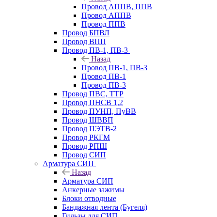
Провод АППВ, ППВ
Провод АППВ
Провод ППВ
Провод БПВЛ
Провод ВПП
Провод ПВ-1, ПВ-3
Назад
Провод ПВ-1, ПВ-3
Провод ПВ-1
Провод ПВ-3
Провод ПВС, ТТР
Провод ПНСВ 1,2
Провод ПУНП, ПуВВ
Провод ШВВП
Провод ПЭТВ-2
Провод РКГМ
Провод РПШ
Провод СИП
Арматура СИП
Назад
Арматура СИП
Анкерные зажимы
Блоки отводные
Бандажная лента (Бугеля)
Гильзы для СИП