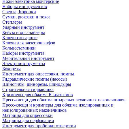
Ножи электрика монтерские
Наборы инструментов
Сверла, Коронки
Сумки, рюкзаки и пояса
Степлеры
Ударный инструмент
Кейсы и органайзеры
Ключи слесарные
Ключи для электрошкафов
Кольцесъемники
Наборы инструмента
Мерительный инструмент
Электроинструменты
Бокорезы
Инструмент для опрессовки, помпы
Гидравлические помпы (насосы)
Шиногибы, шинорезы, шинодыры
Строительная гидравлика
Кримперы для обжима RJ-разъемов
Пресс-клещи для обжима штыревых втулочных наконечников
Пресс-клещи и кримперы для обжима изолированных и
неизолированных наконечников
Матрицы для опрессовки
Матрицы для перфорации
Инструмент для пробивки отверстии