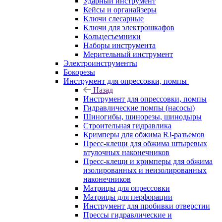
Ударный инструмент
Кейсы и органайзеры
Ключи слесарные
Ключи для электрошкафов
Кольцесъемники
Наборы инструмента
Мерительный инструмент
Электроинструменты
Бокорезы
Инструмент для опрессовки, помпы
Назад
Инструмент для опрессовки, помпы
Гидравлические помпы (насосы)
Шиногибы, шинорезы, шинодыры
Строительная гидравлика
Кримперы для обжима RJ-разъемов
Пресс-клещи для обжима штыревых
втулочных наконечников
Пресс-клещи и кримперы для обжима
изолированных и неизолированных
наконечников
Матрицы для опрессовки
Матрицы для перфорации
Инструмент для пробивки отверстии
Прессы гидравлические и