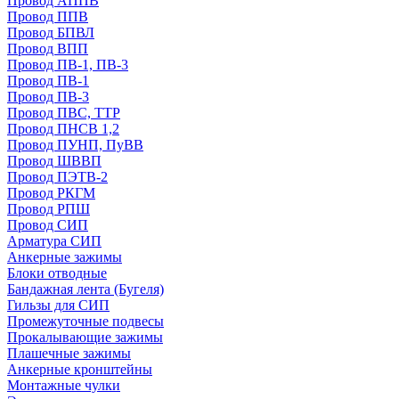
Провод АППВ
Провод ППВ
Провод БПВЛ
Провод ВПП
Провод ПВ-1, ПВ-3
Провод ПВ-1
Провод ПВ-3
Провод ПВС, ТТР
Провод ПНСВ 1,2
Провод ПУНП, ПуВВ
Провод ШВВП
Провод ПЭТВ-2
Провод РКГМ
Провод РПШ
Провод СИП
Арматура СИП
Анкерные зажимы
Блоки отводные
Бандажная лента (Бугеля)
Гильзы для СИП
Промежуточные подвесы
Прокалывающие зажимы
Плашечные зажимы
Анкерные кронштейны
Монтажные чулки