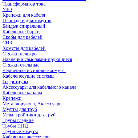
Трансформатор тока
УЗО
Крепежи для кабеля
Площадки для хомутов
Бандаж спиральный
Кабельные бирки
Cкобы для кабелей
СИЗ
Хомуты для кабелей
Стяжки велькро
Наклейки самоламинирующиеся
Стяжки стальные
Червячные и силовые хомуты
Кабеленесущие системы
Гофротрубы
Аксессуары для кабельного канала
Кабельные каналы
Крепежи
Металлорукова, Аксессуары
Муфты для труб
Углы, тройники для труб
Трубы гладкие
Трубы ПНД
Трубные хомуты
Кабельные аксессуары