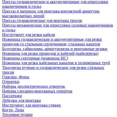
Прессы гидравлические и аккумуляторные для опрессовки
наконечников и гильз
Прессы и матрицы для монтажа контактной арматуры
высоковольтных линий
Прессы гидравлические для монтажа тросов
Прессы механические для опрессовки силовых наконечников
и гильз
Инструмент для резки кабеля
Ножницы гидравлические и аккумуляторные для резки
проводов со стальным сердечником, стальных канатов
Болторезы, гайколомы, арматурорезы и монтажные резаки
Ножницы для резки проводов и кабелей (кабелерезы)
Ножницы секторные (ножницы НС)
Ножницы для резки кабельных каналов и полимерных труб
Тросорезы ручные и гидравлические для резки стальных
тросов
Горелки, Фены
Отвертки
Наборы диэлектрических отверток
Наборы слесарно-монтажных отверток
Пассатижи
Лебедки для монтажа
Инструмент для монтажа стяжек
Когти, Лазы
Тепловые пушки