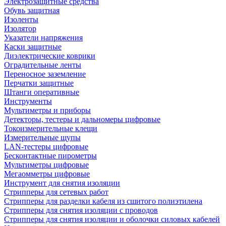
Электрозащитные средства
Обувь защитная
Изоленты
Изолятор
Указатели напряжения
Каски защитные
Диэлектрические коврики
Оградительные ленты
Переносное заземление
Перчатки защитные
Штанги оперативные
Инструменты
Мультиметры и приборы
Детекторы, тестеры и дальномеры цифровые
Токоизмерительные клещи
Измерительные щупы
LAN-тестеры цифровые
Бесконтактные пирометры
Мультиметры цифровые
Мегаомметры цифровые
Инструмент для снятия изоляции
Стрипперы для сетевых работ
Стрипперы для разделки кабеля из сшитого полиэтилена
Cтрипперы для снятия изоляции с проводов
Стрипперы для снятия изоляции и оболочки силовых кабелей