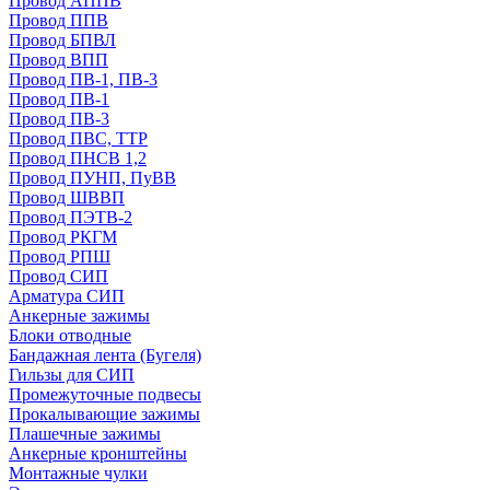
Провод АППВ
Провод ППВ
Провод БПВЛ
Провод ВПП
Провод ПВ-1, ПВ-3
Провод ПВ-1
Провод ПВ-3
Провод ПВС, ТТР
Провод ПНСВ 1,2
Провод ПУНП, ПуВВ
Провод ШВВП
Провод ПЭТВ-2
Провод РКГМ
Провод РПШ
Провод СИП
Арматура СИП
Анкерные зажимы
Блоки отводные
Бандажная лента (Бугеля)
Гильзы для СИП
Промежуточные подвесы
Прокалывающие зажимы
Плашечные зажимы
Анкерные кронштейны
Монтажные чулки