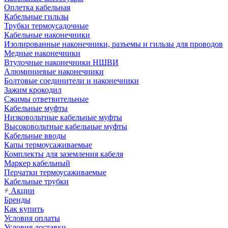
Оплетка кабельная
Кабельные гильзы
Трубки термоусадочные
Кабельные наконечники
Изолированные наконечники, разъемы и гильзы для проводов
Медные наконечники
Втулочные наконечники НШВИ
Алюминиевые наконечники
Болтовые соединители и наконечники
Зажим крокодил
Сжимы ответвительные
Кабельные муфты
Низковольтные кабельные муфты
Высоковольтные кабельные муфты
Кабельные вводы
Капы термоусаживаемые
Комплекты для заземления кабеля
Маркер кабельный
Перчатки термоусаживаемые
Кабельные трубки
Акции
Бренды
Как купить
Условия оплаты
Условия доставки