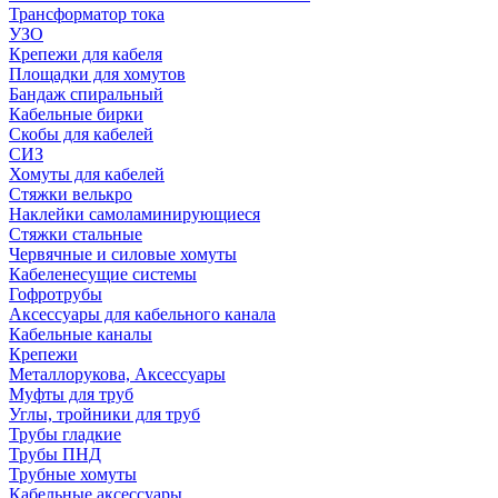
Трансформатор тока
УЗО
Крепежи для кабеля
Площадки для хомутов
Бандаж спиральный
Кабельные бирки
Cкобы для кабелей
СИЗ
Хомуты для кабелей
Стяжки велькро
Наклейки самоламинирующиеся
Стяжки стальные
Червячные и силовые хомуты
Кабеленесущие системы
Гофротрубы
Аксессуары для кабельного канала
Кабельные каналы
Крепежи
Металлорукова, Аксессуары
Муфты для труб
Углы, тройники для труб
Трубы гладкие
Трубы ПНД
Трубные хомуты
Кабельные аксессуары