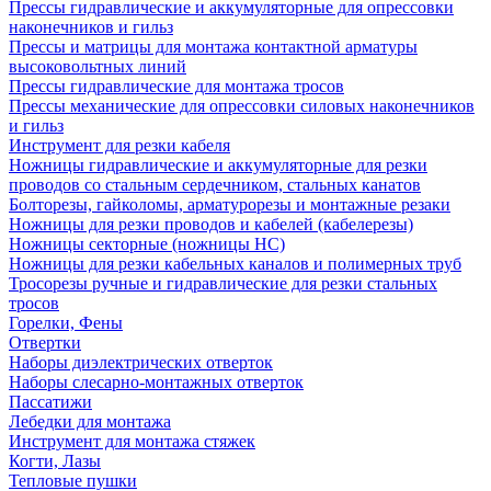
Прессы гидравлические и аккумуляторные для опрессовки
наконечников и гильз
Прессы и матрицы для монтажа контактной арматуры
высоковольтных линий
Прессы гидравлические для монтажа тросов
Прессы механические для опрессовки силовых наконечников
и гильз
Инструмент для резки кабеля
Ножницы гидравлические и аккумуляторные для резки
проводов со стальным сердечником, стальных канатов
Болторезы, гайколомы, арматурорезы и монтажные резаки
Ножницы для резки проводов и кабелей (кабелерезы)
Ножницы секторные (ножницы НС)
Ножницы для резки кабельных каналов и полимерных труб
Тросорезы ручные и гидравлические для резки стальных
тросов
Горелки, Фены
Отвертки
Наборы диэлектрических отверток
Наборы слесарно-монтажных отверток
Пассатижи
Лебедки для монтажа
Инструмент для монтажа стяжек
Когти, Лазы
Тепловые пушки