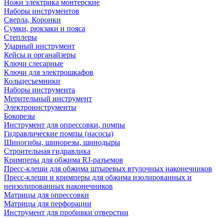
Ножи электрика монтерские
Наборы инструментов
Сверла, Коронки
Сумки, рюкзаки и пояса
Степлеры
Ударный инструмент
Кейсы и органайзеры
Ключи слесарные
Ключи для электрошкафов
Кольцесъемники
Наборы инструмента
Мерительный инструмент
Электроинструменты
Бокорезы
Инструмент для опрессовки, помпы
Гидравлические помпы (насосы)
Шиногибы, шинорезы, шинодыры
Строительная гидравлика
Кримперы для обжима RJ-разъемов
Пресс-клещи для обжима штыревых втулочных наконечников
Пресс-клещи и кримперы для обжима изолированных и
неизолированных наконечников
Матрицы для опрессовки
Матрицы для перфорации
Инструмент для пробивки отверстии