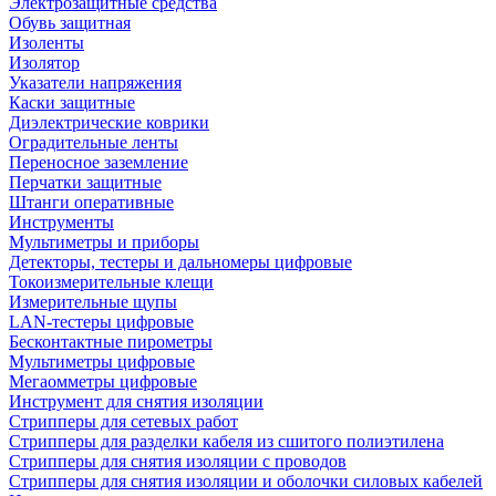
Электрозащитные средства
Обувь защитная
Изоленты
Изолятор
Указатели напряжения
Каски защитные
Диэлектрические коврики
Оградительные ленты
Переносное заземление
Перчатки защитные
Штанги оперативные
Инструменты
Мультиметры и приборы
Детекторы, тестеры и дальномеры цифровые
Токоизмерительные клещи
Измерительные щупы
LAN-тестеры цифровые
Бесконтактные пирометры
Мультиметры цифровые
Мегаомметры цифровые
Инструмент для снятия изоляции
Стрипперы для сетевых работ
Стрипперы для разделки кабеля из сшитого полиэтилена
Cтрипперы для снятия изоляции с проводов
Стрипперы для снятия изоляции и оболочки силовых кабелей