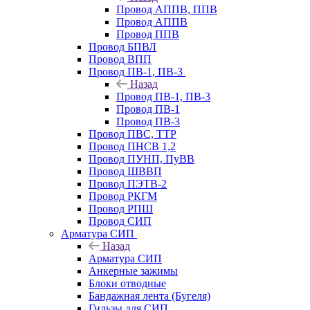
Провод АППВ, ППВ
Провод АППВ
Провод ППВ
Провод БПВЛ
Провод ВПП
Провод ПВ-1, ПВ-3
Назад
Провод ПВ-1, ПВ-3
Провод ПВ-1
Провод ПВ-3
Провод ПВС, ТТР
Провод ПНСВ 1,2
Провод ПУНП, ПуВВ
Провод ШВВП
Провод ПЭТВ-2
Провод РКГМ
Провод РПШ
Провод СИП
Арматура СИП
Назад
Арматура СИП
Анкерные зажимы
Блоки отводные
Бандажная лента (Бугеля)
Гильзы для СИП