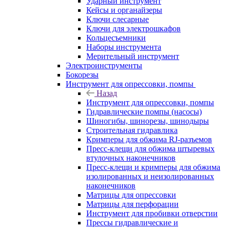
Ударный инструмент
Кейсы и органайзеры
Ключи слесарные
Ключи для электрошкафов
Кольцесъемники
Наборы инструмента
Мерительный инструмент
Электроинструменты
Бокорезы
Инструмент для опрессовки, помпы
Назад
Инструмент для опрессовки, помпы
Гидравлические помпы (насосы)
Шиногибы, шинорезы, шинодыры
Строительная гидравлика
Кримперы для обжима RJ-разъемов
Пресс-клещи для обжима штыревых
втулочных наконечников
Пресс-клещи и кримперы для обжима
изолированных и неизолированных
наконечников
Матрицы для опрессовки
Матрицы для перфорации
Инструмент для пробивки отверстии
Прессы гидравлические и